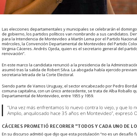
Las elecciones departamentales y municipales se celebrarán el domingo
de gobierno, los partidos políticos van nombrando a sus candidatos. Dent
para la Intendencia de Montevideo a Martín Lema por el Partido Nacional
miércoles, la Convención Departamental de Montevideo del Partido Colo
Virginia Cáceres. Andrés Ojeda, quien es el secretario general del part
renovación”.
En este marco la candidata renunció a la presidencia de la Administraci
asumió tras la salida de Robert Silva. La abogada había ejercido previa
secretaria letrada de la Corte Electoral.
Siendo parte de Vamos Uruguay, el sector encabezado por Pedro Bordaber
comuna capitalina, con un único antecedente, se trata de Alba Roballo qu
Departamental de Montevideo, entre 1955 y 1959.
“Una vez más enfrentamos lo nuevo contra lo viejo, y que lo n
Amplio, anquilosado hace 35 años en Montevideo”, expresó O
CÁCERES PROMETIÓ RECORRER “TODOS Y CADA UNO DE L
En su discurso admitió que dijo que esta postulación “no es un desafío 