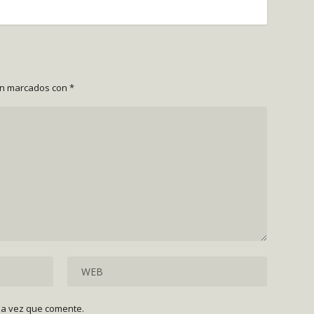
án marcados con
*
ma vez que comente.