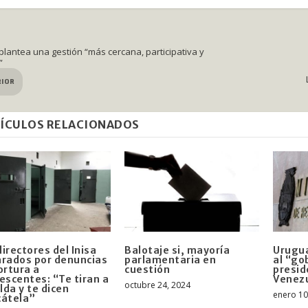
plantea una gestión “más cercana, participativa y
”
RIOR
ÍCULOS RELACIONADOS
irectores del Inisa
Balotaje si, mayoría
Urugua
rados por denuncias
parlamentaria en
al “go
ortura a
cuestión
presid
escentes: “Te tiran a
Venez
octubre 24, 2024
elda y te dicen
enero 10
cátela”