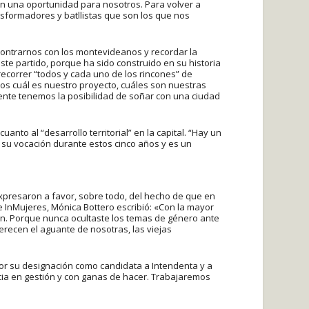
n una oportunidad para nosotros. Para volver a
nsformadores y batllistas que son los que nos
ontrarnos con los montevideanos y recordar la
ste partido, porque ha sido construido en su historia
ecorrer “todos y cada uno de los rincones” de
os cuál es nuestro proyecto, cuáles son nuestras
ente tenemos la posibilidad de soñar con una ciudad
anto al “desarrollo territorial” en la capital. “Hay un
 su vocación durante estos cinco años y es un
e expresaron a favor, sobre todo, del hecho de que en
e InMujeres, Mónica Bottero escribió: «Con la mayor
ión. Porque nunca ocultaste los temas de género ante
erecen el aguante de nosotras, las viejas
 por su designación como candidata a Intendenta y a
ncia en gestión y con ganas de hacer. Trabajaremos