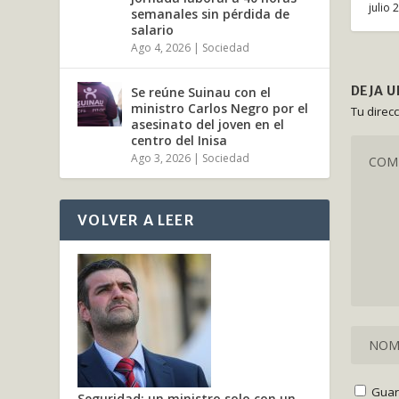
julio 
semanales sin pérdida de
salario
Ago 4, 2026
|
Sociedad
DEJA 
Se reúne Suinau con el
ministro Carlos Negro por el
Tu direc
asesinato del joven en el
centro del Inisa
Ago 3, 2026
|
Sociedad
VOLVER A LEER
Guar
Seguridad: un ministro solo con un