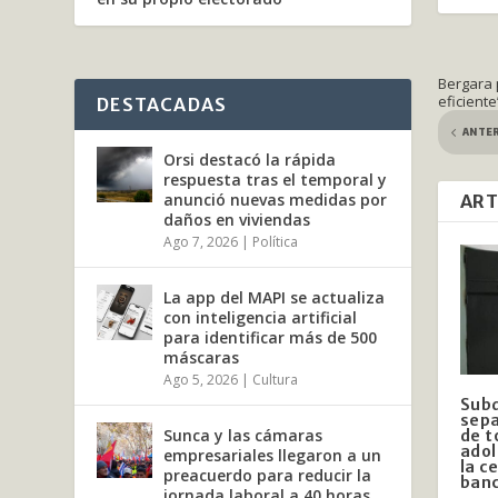
Bergara 
eficiente
DESTACADAS
ANTE
Orsi destacó la rápida
respuesta tras el temporal y
anunció nuevas medidas por
ART
daños en viviendas
Ago 7, 2026
|
Política
La app del MAPI se actualiza
con inteligencia artificial
para identificar más de 500
máscaras
Ago 5, 2026
|
Cultura
Subd
sepa
Sunca y las cámaras
de t
adol
empresariales llegaron a un
la c
preacuerdo para reducir la
ban
jornada laboral a 40 horas