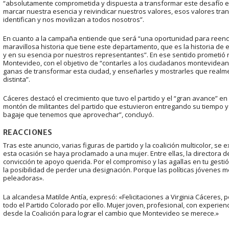
“absolutamente comprometida y dispuesta a transformar este desafío e
marcar nuestra esencia y reivindicar nuestros valores, esos valores tra
identifican y nos movilizan a todos nosotros”.
En cuanto a la campaña entiende que será “una oportunidad para reenc
maravillosa historia que tiene este departamento, que es la historia de e
y en su esencia por nuestros representantes”. En ese sentido prometió r
Montevideo, con el objetivo de “contarles a los ciudadanos montevidean
ganas de transformar esta ciudad, y enseñarles y mostrarles que realm
distinta”.
Cáceres destacó el crecimiento que tuvo el partido y el “gran avance” en cu
montón de militantes del partido que estuvieron entregando su tiempo y
bagaje que tenemos que aprovechar”, concluyó.
REACCIONES
Tras este anuncio, varias figuras de partido y la coalición multicolor, s
esta ocasión se haya proclamado a una mujer. Entre ellas, la directora d
convicción te apoyo querida. Por el compromiso y las agallas en tu gest
la posibilidad de perder una designación. Porque las políticas jóvenes m
peleadoras».
La alcandesa Matilde Antía, expresó: «Felicitaciones a Virginia Cáceres,
todo el Partido Colorado por ello. Mujer joven, profesional, con experie
desde la Coalición para lograr el cambio que Montevideo se merece.»