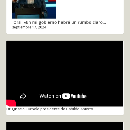
Orsi: «En mi gobierno habrá un rumbo claro...
septiembre 17, 2024
Dr. Ignacio Curbelo presidente de Cabildo Abierto