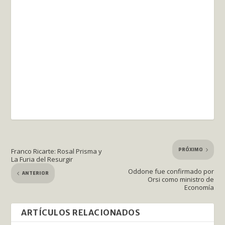
PRÓXIMO
Franco Ricarte: Rosal Prisma y
La Furia del Resurgir
Oddone fue confirmado por
ANTERIOR
Orsi como ministro de
Economía
ARTÍCULOS RELACIONADOS