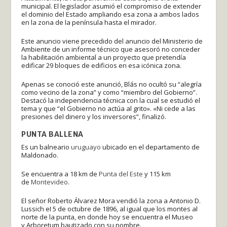
municipal. El legislador asumió el compromiso de extender
el dominio del Estado ampliando esa zona a ambos lados
en la zona de la península hasta el mirador.
Este anuncio viene precedido del anuncio del Ministerio de
Ambiente de un informe técnico que asesoró no conceder
la habilitación ambiental a un proyecto que pretendía
edificar 29 bloques de edificios en esa icónica zona.
Apenas se conoció este anunció, Blás no ocultó su “alegría
como vecino de la zona” y como “miembro del Gobierno”.
Destacó la independencia técnica con la cual se estudió el
tema y que “el Gobierno no actúa al grito». «Ni cede a las
presiones del dinero y los inversores”, finalizó.
PUNTA BALLENA
Es un balneario
uruguayo
ubicado en el departamento de
Maldonado.
Se encuentra a 18 km de
Punta del Este
y 115 km
de
Montevideo
.
El señor Roberto Álvarez Mora vendió la zona a Antonio D.
Lussich eI 5 de octubre de 1896,​ al igual que los montes al
norte de la punta, en donde hoy se encuentra el Museo
y Arboretum bautizado con su nombre.