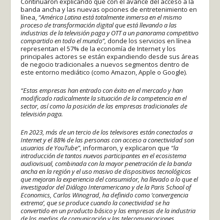
Continuaron explicando que con el avance del acceso a la
banda ancha y las nuevas opciones de entretenimiento en
línea,
“América Latina está totalmente inmersa en el mismo
proceso de transformación digital que está llevando a las
industrias de la televisión paga y OTT a un panorama competitivo
compartido en todo el mundo”,
donde los servicios en línea
representan el 57% de la economía de Internet y los
principales actores se están expandiendo desde sus áreas
de negocio tradicionales a nuevos segmentos dentro de
este entorno mediático (como Amazon, Apple o Google).
“Estas empresas han entrado con éxito en el mercado y han
modificado radicalmente la situación de la competencia en el
sector, así como la posición de las empresas tradicionales de
televisión paga.
En 2023, más de un tercio de los televisores están conectados a
Internet y el 88% de las personas con acceso a conectividad son
usuarios de YouTube”,
informaron, y explicaron que
“la
introducción de tantos nuevos participantes en el ecosistema
audiovisual, combinada con la mayor penetración de la banda
ancha en la región y el uso masivo de dispositivos tecnológicos
que mejoran la experiencia del consumidor, ha llevado a lo que el
investigador del Diálogo Interamericano y de la Paris School of
Economics, Carlos Winograd, ha definido como ‘convergencia
extrema’, que se produce cuando la conectividad se ha
convertido en un producto básico y las empresas de la industria
de los medios de comunicación y las telecomunicaciones