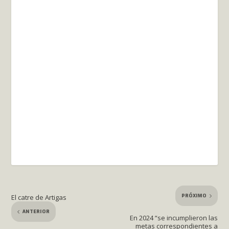
PRÓXIMO
El catre de Artigas
ANTERIOR
En 2024 “se incumplieron las
metas correspondientes a