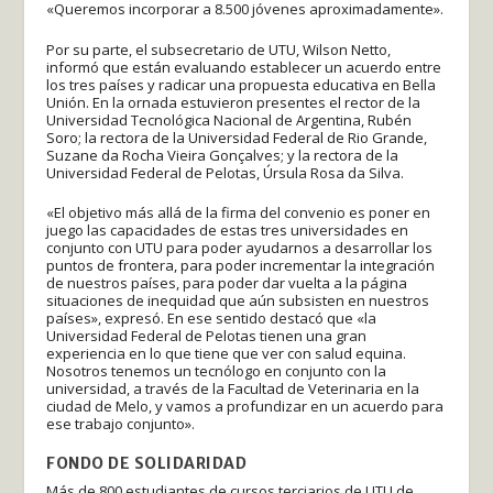
«Queremos incorporar a 8.500 jóvenes aproximadamente».
Por su parte, el subsecretario de UTU, Wilson Netto,
informó que están evaluando establecer un acuerdo entre
los tres países y radicar una propuesta educativa en Bella
Unión. En la ornada estuvieron presentes el rector de la
Universidad Tecnológica Nacional de Argentina, Rubén
Soro; la rectora de la Universidad Federal de Rio Grande,
Suzane da Rocha Vieira Gonçalves; y la rectora de la
Universidad Federal de Pelotas, Úrsula Rosa da Silva.
«El objetivo más allá de la firma del convenio es poner en
juego las capacidades de estas tres universidades en
conjunto con UTU para poder ayudarnos a desarrollar los
puntos de frontera, para poder incrementar la integración
de nuestros países, para poder dar vuelta a la página
situaciones de inequidad que aún subsisten en nuestros
países», expresó. En ese sentido destacó que «la
Universidad Federal de Pelotas tienen una gran
experiencia en lo que tiene que ver con salud equina.
Nosotros tenemos un tecnólogo en conjunto con la
universidad, a través de la Facultad de Veterinaria en la
ciudad de Melo, y vamos a profundizar en un acuerdo para
ese trabajo conjunto».
FONDO DE SOLIDARIDAD
Más de 800 estudiantes de cursos terciarios de UTU de