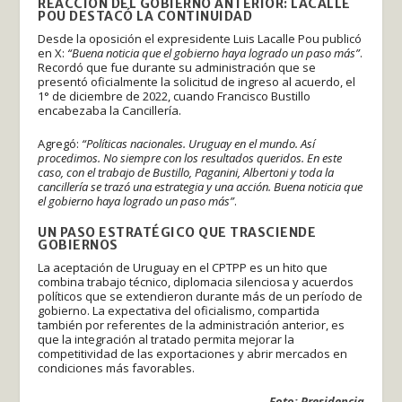
REACCIÓN DEL GOBIERNO ANTERIOR: LACALLE
POU DESTACÓ LA CONTINUIDAD
Desde la oposición el expresidente Luis Lacalle Pou publicó
en X:
“Buena noticia que el gobierno haya logrado un paso más”
.
Recordó que fue durante su administración que se
presentó oficialmente la solicitud de ingreso al acuerdo, el
1° de diciembre de 2022, cuando Francisco Bustillo
encabezaba la Cancillería.
Agregó:
“Políticas nacionales. Uruguay en el mundo. Así
procedimos. No siempre con los resultados queridos. En este
caso, con el trabajo de Bustillo, Paganini, Albertoni y toda la
cancillería se trazó una estrategia y una acción. Buena noticia que
el gobierno haya logrado un paso más”
.
UN PASO ESTRATÉGICO QUE TRASCIENDE
GOBIERNOS
La aceptación de Uruguay en el CPTPP es un hito que
combina trabajo técnico, diplomacia silenciosa y acuerdos
políticos que se extendieron durante más de un período de
gobierno. La expectativa del oficialismo, compartida
también por referentes de la administración anterior, es
que la integración al tratado permita mejorar la
competitividad de las exportaciones y abrir mercados en
condiciones más favorables.
Foto: Presidencia