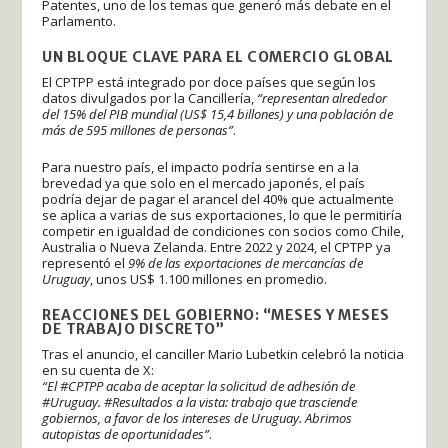
Patentes, uno de los temas que generó más debate en el
Parlamento.
UN BLOQUE CLAVE PARA EL COMERCIO GLOBAL
El CPTPP está integrado por doce países que según los
datos divulgados por la Cancillería,
“representan alrededor
del 15% del PIB mundial (US$ 15,4 billones) y una población de
más de 595 millones de personas”
.
Para nuestro país, el impacto podría sentirse en a la
brevedad ya que solo en el mercado japonés, el país
podría dejar de pagar el arancel del 40% que actualmente
se aplica a varias de sus exportaciones, lo que le permitiría
competir en igualdad de condiciones con socios como Chile,
Australia o Nueva Zelanda. Entre 2022 y 2024, el CPTPP ya
representó el
9% de las exportaciones de mercancías de
Uruguay
, unos US$ 1.100 millones en promedio.
REACCIONES DEL GOBIERNO: “MESES Y MESES
DE TRABAJO DISCRETO”
Tras el anuncio, el canciller Mario Lubetkin celebró la noticia
en su cuenta de X:
“El #CPTPP acaba de aceptar la solicitud de adhesión de
#Uruguay. #Resultados a la vista: trabajo que trasciende
gobiernos, a favor de los intereses de Uruguay. Abrimos
autopistas de oportunidades”
.