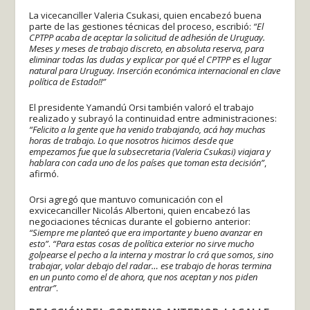
La vicecanciller Valeria Csukasi, quien encabezó buena
parte de las gestiones técnicas del proceso, escribió:
“El
CPTPP acaba de aceptar la solicitud de adhesión de Uruguay.
Meses y meses de trabajo discreto, en absoluta reserva, para
eliminar todas las dudas y explicar por qué el CPTPP es el lugar
natural para Uruguay. Inserción económica internacional en clave
política de Estado!!”
El presidente Yamandú Orsi también valoró el trabajo
realizado y subrayó la continuidad entre administraciones:
“Felicito a la gente que ha venido trabajando, acá hay muchas
horas de trabajo. Lo que nosotros hicimos desde que
empezamos fue que la subsecretaria (Valeria Csukasi) viajara y
hablara con cada uno de los países que toman esta decisión”
,
afirmó.
Orsi agregó que mantuvo comunicación con el
exvicecanciller Nicolás Albertoni, quien encabezó las
negociaciones técnicas durante el gobierno anterior:
“Siempre me planteó que era importante y bueno avanzar en
esto”
.
“Para estas cosas de política exterior no sirve mucho
golpearse el pecho a la interna y mostrar lo crá que somos, sino
trabajar, volar debajo del radar… ese trabajo de horas termina
en un punto como el de ahora, que nos aceptan y nos piden
entrar”
.