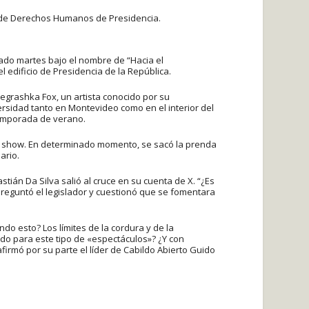
a de Derechos Humanos de Presidencia.
sado martes bajo el nombre de “Hacia el
edificio de Presidencia de la República.
Negrashka Fox, un artista conocido por su
sidad tanto en Montevideo como en el interior del
temporada de verano.
l show. En determinado momento, se sacó la prenda
ario.
stián Da Silva salió al cruce en su cuenta de X. “¿Es
preguntó el legislador y cuestionó que se fomentara
o esto? Los límites de la cordura y de la
ado para este tipo de «espectáculos»? ¿Y con
rmó por su parte el líder de Cabildo Abierto Guido