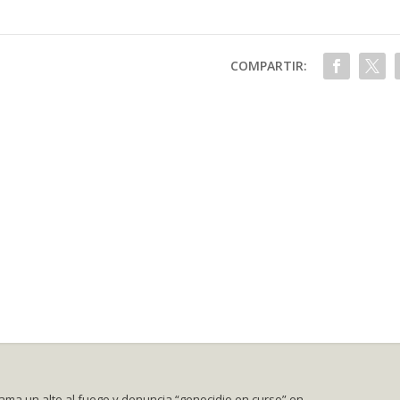
COMPARTIR:
clama un alto al fuego y denuncia “genocidio en curso” en