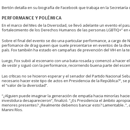
Bertón detalla en su biografía de Facebook que trabaja en la Secretarí
PERFORMANCE Y POLÉMICA
En el marco del Mes de la Diversidad, se llevó adelante un evento el pa
fortalecimiento de los Derechos Humanos de las personas LGBTIQ+” en el 
Sobre el final del evento se dio una particular performance, a cargo de 
perfomance de drag queen que suele presentarse en eventos de la diver
país. Fox también ha estado en campañas de prevención del VIH en la 
Luego, Fox subió al escenario con una bata rosada y comenzó a hacer e
de vestir y siguió con la performance, recorriendo buena parte del escen
Las críticas no se hicieron esperar y el senador del Partido Nacional Seba
necesario hacer este tipo de actos en Presidencia de la República?”, se 
el “valor de la diversidad”.
“¿Alguien puede imaginar la generación de empatía hacia minorías haciend
investidura desaparecieron”, finalizó. “¿Es Presidencia el ámbito apropi
menores presentes? ¿Realmente debemos bancar esto? Lamentable..”, afi
Manini Ríos.