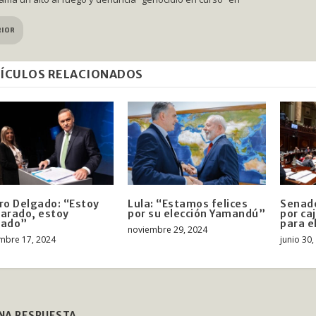
RIOR
ÍCULOS RELACIONADOS
ro Delgado: “Estoy
Lula: “Estamos felices
Senad
arado, estoy
por su elección Yamandú”
por ca
bado”
para e
noviembre 29, 2024
mbre 17, 2024
junio 30
UNA RESPUESTA