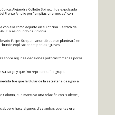
ública, Alejandra Collette Spinetti, fue expulsada
) del Frente Amplio por “amplias diferencias” con
 con ella como adjunto en su oficina. Se trata de
ANEP y es oriundo de Colonia.
colorado Felipe Schipani anunció que se planteará en
 “brinde explicaciones” por las “graves
ias sobre algunas decisiones políticas tomadas por la
n su cargo y que “no representa” al grupo.
dida fue que la titular de la secretaría designó a
de Colonia, que mantuvo una relación con “Colette”,
ocial, pero hace algunos días ambas cuentas eran