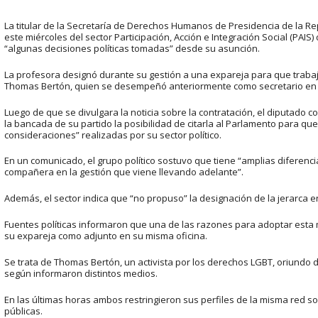
La titular de la Secretaría de Derechos Humanos de Presidencia de la Rep
este miércoles del sector Participación, Acción e Integración Social (PAIS
“algunas decisiones políticas tomadas” desde su asunción.
La profesora designó durante su gestión a una expareja para que trabaje
Thomas Bertón, quien se desempeñó anteriormente como secretario en 
Luego de que se divulgara la noticia sobre la contratación, el diputado 
la bancada de su partido la posibilidad de citarla al Parlamento para que
consideraciones” realizadas por su sector político.
En un comunicado, el grupo político sostuvo que tiene “amplias diferenc
compañera en la gestión que viene llevando adelante”.
Además, el sector indica que “no propuso” la designación de la jerarca e
Fuentes políticas informaron que una de las razones para adoptar esta me
su expareja como adjunto en su misma oficina.
Se trata de Thomas Bertón, un activista por los derechos LGBT, oriundo 
según informaron distintos medios.
En las últimas horas ambos restringieron sus perfiles de la misma red s
públicas.