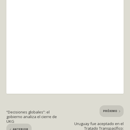
PRÓXIMO
“Decisiones globales”: el
gobierno analiza el cierre de
UKG
Uruguay fue aceptado en el
Tratado Transpacífico:
ANTERIOR