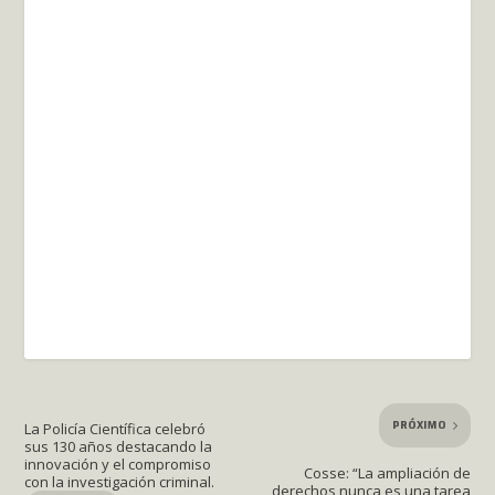
PRÓXIMO
La Policía Científica celebró
sus 130 años destacando la
innovación y el compromiso
Cosse: “La ampliación de
con la investigación criminal.
derechos nunca es una tarea