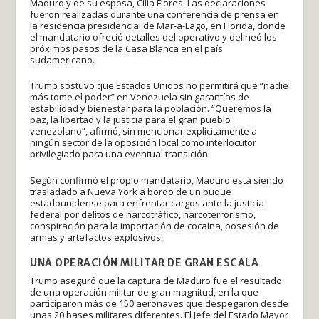
Maduro y de su esposa, Cilia Flores. Las declaraciones
fueron realizadas durante una conferencia de prensa en
la residencia presidencial de Mar-a-Lago, en Florida, donde
el mandatario ofreció detalles del operativo y delineó los
próximos pasos de la Casa Blanca en el país
sudamericano.
Trump sostuvo que Estados Unidos no permitirá que “nadie
más tome el poder” en Venezuela sin garantías de
estabilidad y bienestar para la población. “Queremos la
paz, la libertad y la justicia para el gran pueblo
venezolano”, afirmó, sin mencionar explícitamente a
ningún sector de la oposición local como interlocutor
privilegiado para una eventual transición.
Según confirmó el propio mandatario, Maduro está siendo
trasladado a Nueva York a bordo de un buque
estadounidense para enfrentar cargos ante la justicia
federal por delitos de narcotráfico, narcoterrorismo,
conspiración para la importación de cocaína, posesión de
armas y artefactos explosivos.
UNA OPERACIÓN MILITAR DE GRAN ESCALA
Trump aseguró que la captura de Maduro fue el resultado
de una operación militar de gran magnitud, en la que
participaron más de 150 aeronaves que despegaron desde
unas 20 bases militares diferentes. El jefe del Estado Mayor