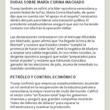
DUDAS SOBRE MARÍA CORINA MACHADO
Trump también se refirió a la líder opositora venezolana y
premio Nobel de la Paz, María Corina Machado, de quien
dijo que no cuenta con “el apoyo ni el respeto” necesarios
dentro del país para liderar una transición política. El
presidente estadounidense aseguró que aún no ha tenido
contacto con ella tras la operación militar.
Las declaraciones contrastaron con el mensaje difundido
por Machado, quien afirmó que “ha llegado la hora de la
libertad” y sostuvo que Estados Unidos “cumplió la
promesa de hacer valer la ley” ante la negativa de Maduro
a aceptar una salida negociada. En sus redes sociales, la
dirigente opositora aseguró que están “preparados para
tomar el poder” y reclamó que Edmundo González,
ganador de las elecciones de julio, asuma de inmediato su
mandato constitucional.
PETRÓLEO Y CONTROL ECONÓMICO
Trump confirmó que empresas estadounidenses asumirán
un rol central en la recuperación de la industria petrolera
venezolana, la mayor reserva de crudo del mundo. Calificó
el sector como “un fracaso total” bajo los gobiernos
chavistas y aseguró que grandes compañías invertirán
“miles de millones de dólares” para reparar la
infraestructura y reactivar la producción.