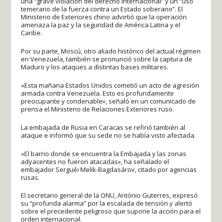
una “grave violación del derecho internacional” y un “uso
temerario de la fuerza contra un Estado soberano”. El
Ministerio de Exteriores chino advirtió que la operación
amenaza la paz y la seguridad de América Latina y el
Caribe.
Por su parte, Moscú, otro aliado histórico del actual régimen
en Venezuela, también se pronunció sobre la captura de
Maduro y los ataques a distintas bases militares.
«Esta mañana Estados Unidos cometió un acto de agresión
armada contra Venezuela. Esto es profundamente
preocupante y condenable», señaló en un comunicado de
prensa el Ministerio de Relaciones Exteriores ruso.
La embajada de Rusia en Caracas se refirió también al
ataque e informó que su sede no se había visto afectada.
«El barrio donde se encuentra la Embajada y las zonas
adyacentes no fueron atacadas», ha señalado el
embajador Serguéi Melik-Bagdasárov, citado por agencias
rusas.
El secretario general de la ONU, António Guterres, expresó
su “profunda alarma” por la escalada de tensión y alertó
sobre el precedente peligroso que supone la acción para el
orden internacional.