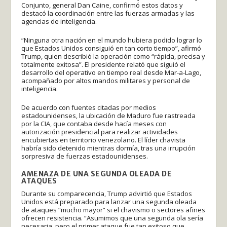
Conjunto, general Dan Caine, confirmó estos datos y
destacó la coordinación entre las fuerzas armadas y las
agencias de inteligencia.
“Ninguna otra nación en el mundo hubiera podido lograr lo
que Estados Unidos consiguió en tan corto tiempo”, afirmó
Trump, quien describió la operación como “rápida, precisa y
totalmente exitosa”. El presidente relató que siguió el
desarrollo del operativo en tiempo real desde Mar-a-Lago,
acompañado por altos mandos militares y personal de
inteligencia.
De acuerdo con fuentes citadas por medios
estadounidenses, la ubicación de Maduro fue rastreada
por la CIA, que contaba desde hacía meses con
autorización presidencial para realizar actividades
encubiertas en territorio venezolano. El líder chavista
habría sido detenido mientras dormía, tras una irrupción
sorpresiva de fuerzas estadounidenses.
AMENAZA DE UNA SEGUNDA OLEADA DE
ATAQUES
Durante su comparecencia, Trump advirtió que Estados
Unidos está preparado para lanzar una segunda oleada
de ataques “mucho mayor” si el chavismo o sectores afines
ofrecen resistencia. “Asumimos que una segunda ola sería
necesaria, pero el primer ataque fue tan exitoso que