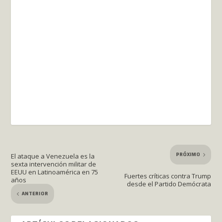
PRÓXIMO
El ataque a Venezuela es la
sexta intervención militar de
EEUU en Latinoamérica en 75
Fuertes críticas contra Trump
años
desde el Partido Demócrata
ANTERIOR