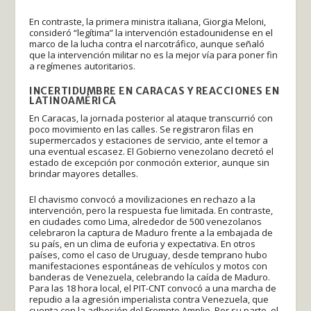
En contraste, la primera ministra italiana, Giorgia Meloni,
consideró “legítima” la intervención estadounidense en el
marco de la lucha contra el narcotráfico, aunque señaló
que la intervención militar no es la mejor vía para poner fin
a regímenes autoritarios.
INCERTIDUMBRE EN CARACAS Y REACCIONES EN
LATINOAMÉRICA
En Caracas, la jornada posterior al ataque transcurrió con
poco movimiento en las calles. Se registraron filas en
supermercados y estaciones de servicio, ante el temor a
una eventual escasez. El Gobierno venezolano decretó el
estado de excepción por conmoción exterior, aunque sin
brindar mayores detalles.
El chavismo convocó a movilizaciones en rechazo a la
intervención, pero la respuesta fue limitada. En contraste,
en ciudades como Lima, alrededor de 500 venezolanos
celebraron la captura de Maduro frente a la embajada de
su país, en un clima de euforia y expectativa. En otros
países, como el caso de Uruguay, desde temprano hubo
manifestaciones espontáneas de vehículos y motos con
banderas de Venezuela, celebrando la caída de Maduro.
Para las 18 hora local, el PIT-CNT convocó a una marcha de
repudio a la agresión imperialista contra Venezuela, que
cuenta con la adhesión del Fremnte Amplio. Por su parte, el