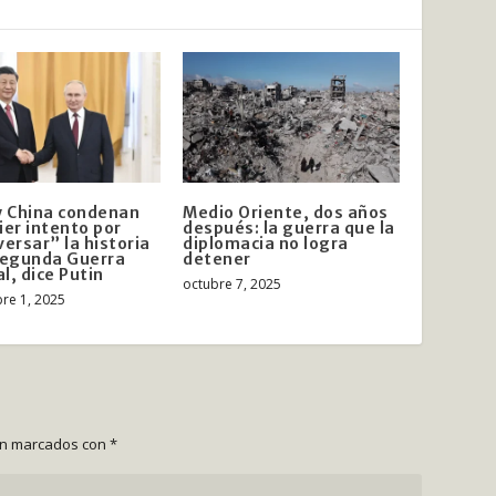
y China condenan
Medio Oriente, dos años
ier intento por
después: la guerra que la
versar” la historia
diplomacia no logra
Segunda Guerra
detener
l, dice Putin
octubre 7, 2025
re 1, 2025
án marcados con
*