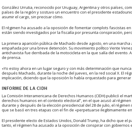
González Urrutia, reconocido por Uruguay, Argentina y otros países, com
países de la región y sostuvo un encuentro con el presidente estadoun
asumir el cargo, sin precisar cómo.
El régimen ha acusado a la oposición de fomentar complots fascistas e
están siendo investigados por la fiscalía por presunta conspiración, pero
La primera aparición pública de Machado desde agosto, en una marcha a
empañada por una breve detención. Su movimiento político Vente Venezu
antichavista fue derribada de la motocicleta en la que salía del evento
de prensa.
«Yo estoy ahora en un lugar seguro y con más determinación que nunca ant
después Machado, durante la noche del jueves, en la red social X. El rég
implicación, diciendo que la oposición lo había orquestado para genera
INFORME DE LA CIDH
La Comisión Interamericana de Derechos Humanos (CIDH) publicó el marte
derechos humanos en el contexto electoral”, en el que acusó al régimen 
durante y después de la elección presidencial del 28 de julio, el régim
que se basó en tres etapas con el fin de «perpetuarse ilegítimamente en
El presidente electo de Estados Unidos, Donald Trump, ha dicho que el pa
tanto, el régimen ha acusado a la oposición de conspirar con gobiernos 