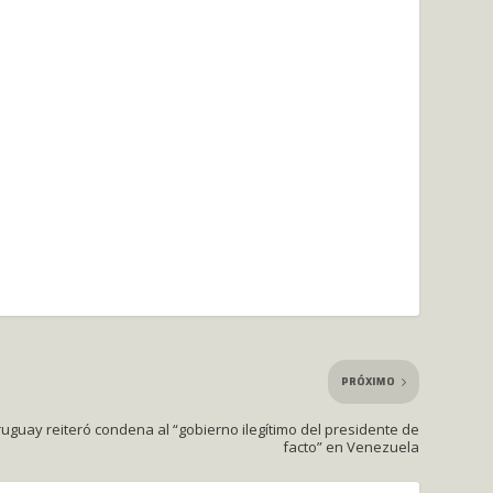
PRÓXIMO
uguay reiteró condena al “gobierno ilegítimo del presidente de
facto” en Venezuela