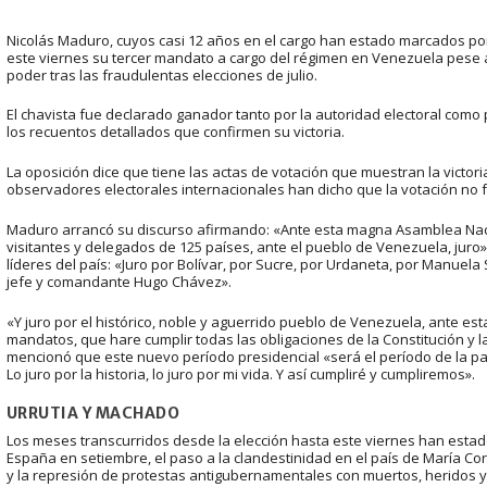
Nicolás Maduro, cuyos casi 12 años en el cargo han estado marcados por
este viernes su tercer mandato a cargo del régimen en Venezuela pese a
poder tras las fraudulentas elecciones de julio.
El chavista fue declarado ganador tanto por la autoridad electoral como
los recuentos detallados que confirmen su victoria.
La oposición dice que tiene las actas de votación que muestran la victo
observadores electorales internacionales han dicho que la votación no 
Maduro arrancó su discurso afirmando: «Ante esta magna Asamblea Nacio
visitantes y delegados de 125 países, ante el pueblo de Venezuela, jur
líderes del país: «Juro por Bolívar, por Sucre, por Urdaneta, por Manue
jefe y comandante Hugo Chávez».
«Y juro por el histórico, noble y aguerrido pueblo de Venezuela, ante est
mandatos, que hare cumplir todas las obligaciones de la Constitución y la
mencionó que este nuevo período presidencial «será el período de la paz
Lo juro por la historia, lo juro por mi vida. Y así cumpliré y cumpliremos».
URRUTIA Y MACHADO
Los meses transcurridos desde la elección hasta este viernes han estad
España en setiembre, el paso a la clandestinidad en el país de María Cor
y la represión de protestas antigubernamentales con muertos, heridos 