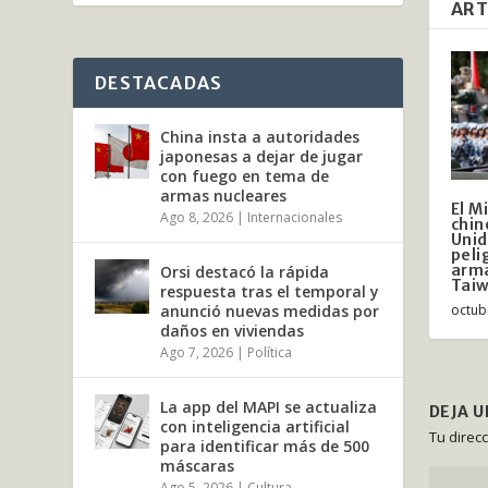
ART
DESTACADAS
China insta a autoridades
japonesas a dejar de jugar
con fuego en tema de
armas nucleares
El M
Ago 8, 2026
|
Internacionales
chin
Unid
peli
arma
Orsi destacó la rápida
Tai
respuesta tras el temporal y
octub
anunció nuevas medidas por
daños en viviendas
Ago 7, 2026
|
Política
La app del MAPI se actualiza
DEJA 
con inteligencia artificial
Tu direc
para identificar más de 500
máscaras
Ago 5, 2026
|
Cultura