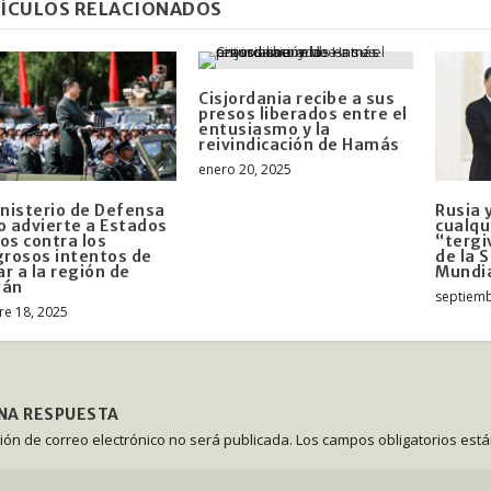
ÍCULOS RELACIONADOS
Cisjordania recibe a sus
presos liberados entre el
entusiasmo y la
reivindicación de Hamás
enero 20, 2025
inisterio de Defensa
Rusia 
o advierte a Estados
cualqu
os contra los
“tergi
grosos intentos de
de la 
r a la región de
Mundia
wán
septiemb
re 18, 2025
UNA RESPUESTA
ción de correo electrónico no será publicada.
Los campos obligatorios est