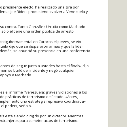
o presidente electo, ha realizado una gira por
idense Joe Biden, prometiendo volver a Venezuela y
n su contra. Tanto González Urrutia como Machado
 sólo él tiene una orden pública de arresto.
ntigubernamental en Caracas el jueves, se vio
ela dijo que se dispararon armas y que la líder
. Además, se anunció su presencia en una conferencia
es de seguir junto a ustedes hasta el final!», dijo
imen se burló del incidente y negó cualquier
r apoyo a Machado.
s el informe “Venezuela: graves violaciones a los
de prácticas de terrorismo de Estado. «Antes,
en implementó una estrategia represiva coordinada»
 el poder», señaló.
ís está siendo dirigido por un dictador. Mientras
extranjeros para cometer actos de terrorismo.