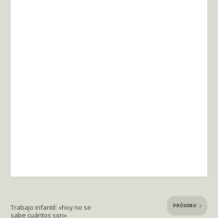
PRÓXIMO
Trabajo infantil: «hoy no se
sabe cuántos son»