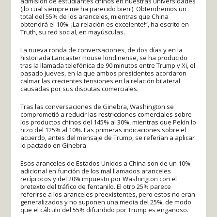
admisión de estudiantes chinos en nuestras universidades
(¡lo cual siempre me ha parecido bien!). Obtendremos un
total del 55% de los aranceles, mientras que China
obtendrá el 10%. ¡La relación es excelente!“, ha escrito en
Truth, su red social, en mayúsculas.
La nueva ronda de conversaciones, de dos días y en la
historiada Lancaster House londinense, se ha producido
tras la llamada telefónica de 90 minutos entre Trump y Xi, el
pasado jueves, en la que ambos presidentes acordaron
calmar las crecientes tensiones en la relación bilateral
causadas por sus disputas comerciales.
Tras las conversaciones de Ginebra, Washington se
comprometió a reducir las restricciones comerciales sobre
los productos chinos del 145% al 30%, mientras que Pekín lo
hizo del 125% al 10%. Las primeras indicaciones sobre el
acuerdo, antes del mensaje de Trump, se referían a aplicar
lo pactado en Ginebra.
Esos aranceles de Estados Unidos a China son de un 10%
adicional en función de los mal llamados aranceles
recíprocos y del 20% impuesto por Washington con el
pretexto del tráfico de fentanilo. El otro 25% parece
referirse a los aranceles preexistentes, pero estos no eran
generalizados y no suponen una media del 25%, de modo
que el cálculo del 55% difundido por Trump es engañoso.