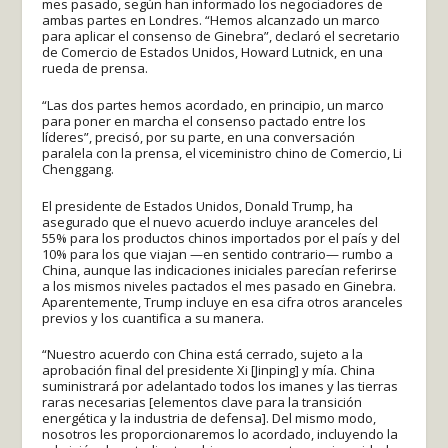
mes pasado, según han informado los negociadores de
ambas partes en Londres. “Hemos alcanzado un marco
para aplicar el consenso de Ginebra”, declaró el secretario
de Comercio de Estados Unidos, Howard Lutnick, en una
rueda de prensa.
“Las dos partes hemos acordado, en principio, un marco
para poner en marcha el consenso pactado entre los
líderes”, precisó, por su parte, en una conversación
paralela con la prensa, el viceministro chino de Comercio, Li
Chenggang.
El presidente de Estados Unidos, Donald Trump, ha
asegurado que el nuevo acuerdo incluye aranceles del
55% para los productos chinos importados por el país y del
10% para los que viajan —en sentido contrario— rumbo a
China, aunque las indicaciones iniciales parecían referirse
a los mismos niveles pactados el mes pasado en Ginebra.
Aparentemente, Trump incluye en esa cifra otros aranceles
previos y los cuantifica a su manera.
“Nuestro acuerdo con China está cerrado, sujeto a la
aprobación final del presidente Xi [Jinping] y mía. China
suministrará por adelantado todos los imanes y las tierras
raras necesarias [elementos clave para la transición
energética y la industria de defensa]. Del mismo modo,
nosotros les proporcionaremos lo acordado, incluyendo la