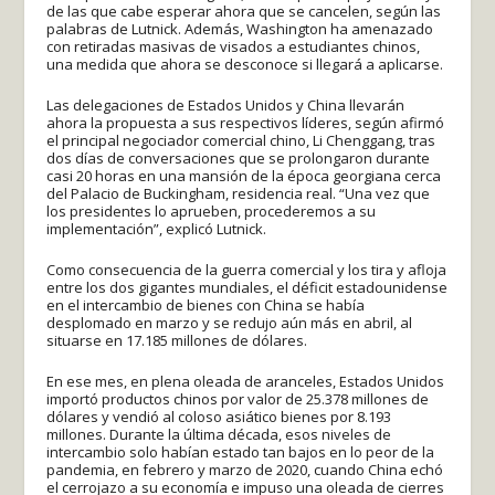
de las que cabe esperar ahora que se cancelen, según las
palabras de Lutnick. Además, Washington ha amenazado
con retiradas masivas de visados a estudiantes chinos,
una medida que ahora se desconoce si llegará a aplicarse.
Las delegaciones de Estados Unidos y China llevarán
ahora la propuesta a sus respectivos líderes, según afirmó
el principal negociador comercial chino, Li Chenggang, tras
dos días de conversaciones que se prolongaron durante
casi 20 horas en una mansión de la época georgiana cerca
del Palacio de Buckingham, residencia real. “Una vez que
los presidentes lo aprueben, procederemos a su
implementación”, explicó Lutnick.
Como consecuencia de la guerra comercial y los tira y afloja
entre los dos gigantes mundiales, el déficit estadounidense
en el intercambio de bienes con China se había
desplomado en marzo y se redujo aún más en abril, al
situarse en 17.185 millones de dólares.
En ese mes, en plena oleada de aranceles, Estados Unidos
importó productos chinos por valor de 25.378 millones de
dólares y vendió al coloso asiático bienes por 8.193
millones. Durante la última década, esos niveles de
intercambio solo habían estado tan bajos en lo peor de la
pandemia, en febrero y marzo de 2020, cuando China echó
el cerrojazo a su economía e impuso una oleada de cierres