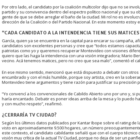
Por otro lado, el candidato por la coalición multicolor dijo que no se inv
partido y su convivencia dentro del espectro político nacional y que su 
gente de que se debe arreglar el baño de la ciudad. Mi rol no es involucr
dirección de la Coalición o del Partido Nacional. En este momento estoy 
“CADA CANDIDATO A LA INTENDENCIA TIENE SUS MATICES
García, quien ya se encuentra en la capital para encarar su campaña, af
candidatos son excelentes personas y cree que “todos estamos capacita
patriotas como yo y queremos recuperar Montevideo con visiones diferen
quiero que las haga la intendencia con una visión integradora; Mario Ber
vecino. Acá tenemos matices, pero no creo que sea malo”, comentó el ca
En ese mismo sentido, mencionó que está dispuesto a debatir con otros 
encumbrado y con el más humilde, porque soy artista, creo en la sobera
Montevideo tiene argumentos y tiene razón para justificar su precisión po
“Yo convencí a los convencionales de Cabildo Abierto uno por uno y, si
haría encantado. Debatir es poner ideas arriba de la mesa y lo puedo h
y con mucho respeto”, reafirmó.
¿CERRARÍA TV CIUDAD?
Según los últimos datos publicados por Kantar Ibope sobre el rating de 
visto en aproximadamente 9.500 hogares, un número preocupantemente 
este contexto, el candidato cabildante señaló que con el cuerpo técnico 
visión muy crítica de la actual TV Ciudad, porque no deja de ser un panfl