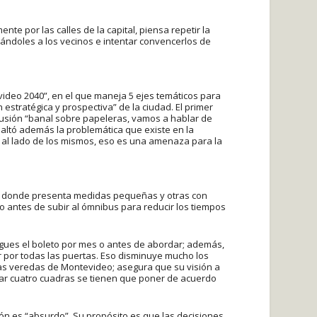
 por las calles de la capital, piensa repetir la
rándoles a los vecinos e intentar convencerlos de
video 2040”, en el que maneja 5 ejes temáticos para
 estratégica y prospectiva” de la ciudad. El primer
cusión “banal sobre papeleras, vamos a hablar de
esaltó además la problemática que existe en la
al lado de los mismos, eso es una amenaza para la
d, donde presenta medidas pequeñas y otras con
o antes de subir al ómnibus para reducir los tiempos
agues el boleto por mes o antes de abordar; además,
 por todas las puertas. Eso disminuye mucho los
e las veredas de Montevideo; asegura que su visión a
inar cuatro cuadras se tienen que poner de acuerdo
ción es “absurdo”. Su propósito es que las decisiones