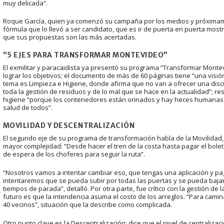
muy delicada”.
Roque García, quien ya comenzó su campaña por los medios y próximamente
fórmula que lo llevó a ser candidato, que es ir de puerta en puerta most
que sus propuestas son las más acertadas.
“5 EJES PARA TRANSFORMAR MONTEVIDEO”
El exmilitar y paracaidista ya presentó su programa “Transformar Monte
lograr los objetivos; el documento de más de 60 páginas tiene “una visión
tema es Limpieza e Higiene, donde afirma que no van a ofrecer una dis
toda la gestión de residuos y de lo mal que se hace en la actualidad”; r
higiene “porque los contenedores están orinados y hay heces humanas 
salud de todos”.
MOVILIDAD Y DESCENTRALIZACIÓN
El segundo eje de su programa de transformación habla de la Movilida
mayor complejidad: “Desde hacer el tren de la costa hasta pagar el bolet
de espera de los choferes para seguir la ruta”.
“Nosotros vamos a intentar cambiar eso, que tengas una aplicación y p
intentaremos que se pueda subir por todas las puertas y se pueda bajar
tiempos de parada”, detalló. Por otra parte, fue crítico con la gestión d
futuro es que la intendencia asuma el costo de los arreglos. “Para cam
40 vecinos”, situación que la describe como complicada.
Otro punto clave es la Descentralización; dice que el nivel de centraliza