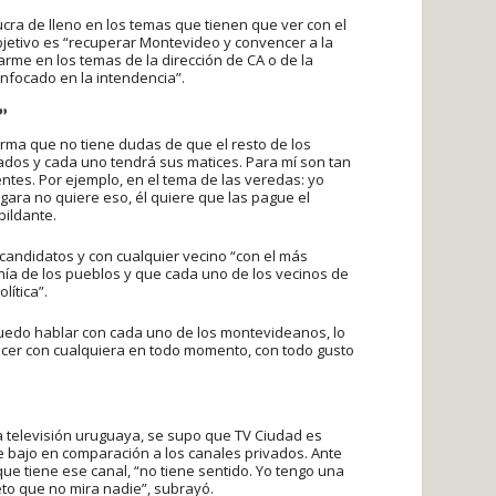
olucra de lleno en los temas que tienen que ver con el
objetivo es “recuperar Montevideo y convencer a la
arme en los temas de la dirección de CA o de la
enfocado en la intendencia”.
”
irma que no tiene dudas de que el resto de los
dos y cada uno tendrá sus matices. Para mí son tan
tes. Por ejemplo, en el tema de las veredas: yo
gara no quiere eso, él quiere que las pague el
bildante.
candidatos y con cualquier vecino “con el más
nía de los pueblos y que cada uno de los vecinos de
lítica”.
 puedo hablar con cada uno de los montevideanos, lo
acer con cualquiera en todo momento, con todo gusto
la televisión uruguaya, se supo que TV Ciudad es
bajo en comparación a los canales privados. Ante
que tiene ese canal, “no tiene sentido. Yo tengo una
eto que no mira nadie”, subrayó.