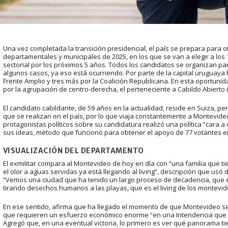
Una vez completada la transición presidencial, el país se prepara para ot
departamentales y municipales de 2025, en los que se van a elegir a los
sectorial por los próximos 5 años. Todos los candidatos se organizan p
algunos casos, ya eso está ocurriendo. Por parte de la capital uruguaya 
Frente Amplio y tres más por la Coalición Republicana. En esta oportunid
por la agrupación de centro-derecha, el perteneciente a Cabildo Abierto (C
El candidato cabildante, de 59 años en la actualidad, reside en Suiza, 
que se realizan en el país, por lo que viaja constantemente a Montevid
protagonistas políticos sobre su candidatura realizó una política “cara 
sus ideas, método que funcionó para obtener el apoyo de 77 votantes e
VISUALIZACIÓN DEL DEPARTAMENTO
El exmilitar compara al Montevideo de hoy en día con “una familia que t
el olor a aguas servidas ya está llegando al living”, descripción que usó
“Vemos una ciudad que ha tenido un largo proceso de decadencia, que el
tirando desechos humanos a las playas, que es el living de los montevi
En ese sentido, afirma que ha llegado el momento de que Montevideo s
que requieren un esfuerzo económico enorme “en una Intendencia que d
Agregó que, en una eventual victoria, lo primero es ver qué panorama ti