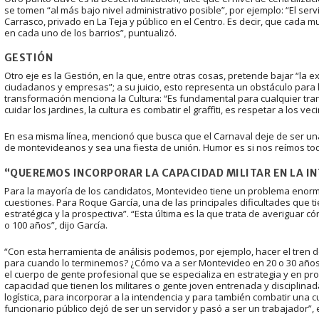
se tomen “al más bajo nivel administrativo posible”, por ejemplo: “El se
Carrasco, privado en La Teja y público en el Centro. Es decir, que cada m
en cada uno de los barrios”, puntualizó.
GESTIÓN
Otro eje es la Gestión, en la que, entre otras cosas, pretende bajar “la 
ciudadanos y empresas”; a su juicio, esto representa un obstáculo para
transformación menciona la Cultura: “Es fundamental para cualquier trans
cuidar los jardines, la cultura es combatir el graffiti, es respetar a los ve
En esa misma línea, mencionó que busca que el Carnaval deje de ser una
de montevideanos y sea una fiesta de unión. Humor es si nos reímos todos;
“QUEREMOS INCORPORAR LA CAPACIDAD MILITAR EN LA I
Para la mayoría de los candidatos, Montevideo tiene un problema enorme
cuestiones. Para Roque García, una de las principales dificultades que ti
estratégica y la prospectiva”. “Esta última es la que trata de averiguar c
o 100 años”, dijo García.
“Con esta herramienta de análisis podemos, por ejemplo, hacer el tren d
para cuando lo terminemos? ¿Cómo va a ser Montevideo en 20 o 30 años? 
el cuerpo de gente profesional que se especializa en estrategia y en pro
capacidad que tienen los militares o gente joven entrenada y disciplinada
logística, para incorporar a la intendencia y para también combatir una c
funcionario público dejó de ser un servidor y pasó a ser un trabajador”, e