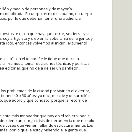
millón y medio de personas y de mayoría
n complicada. El cuerpo técnico es bueno; el cuerpo
ios, por lo que deberían tener una audiencia
stas te dicen que hay que cerrar, se cierra, y si
 soy artiguista y creo en la soberanía de la gente, y
tá roto, entonces volvemos al inicio”, argumentó
alista” con el tema: “Se le tiene que decir la
e allí vamos a tomar decisiones técnicas y políticas.
a editorial, que no deja de ser un panfleto”,
los problemas de la ciudad por vivir en el exterior,
enen 40 o 50 años; yo nací, me crié y desarrollé mi
 que adoro y que conozco, porque la recorrí de
iento más innovador que hay en el tablero; nadie
eo tiene una larga crisis de decadencia que no solo
e de cosas que vienen fallando estructuralmente. Los
s, por lo que le estoy pidiendo a la gente que