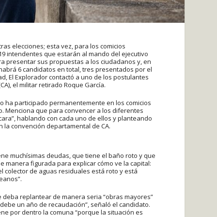
ras elecciones; esta vez, para los comicios
 19 intendentes que estarán al mando del ejecutivo
ara presentar sus propuestas a los ciudadanos y, en
habrá 6 candidatos en total, tres presentados por el
ad, El Explorador contactó a uno de los postulantes
A), el militar retirado Roque García.
pero ha participado permanentemente en los comicios
eo. Menciona que para convencer a los diferentes
a cara”, hablando con cada uno de ellos y planteando
n la convención departamental de CA.
iene muchísimas deudas, que tiene el baño roto y que
 de manera figurada para explicar cómo ve la capital:
 colector de aguas residuales está roto y está
deanos”.
e deba replantear de manera seria “obras mayores”
ebe un año de recaudación”, señaló el candidato.
ene por dentro la comuna “porque la situación es