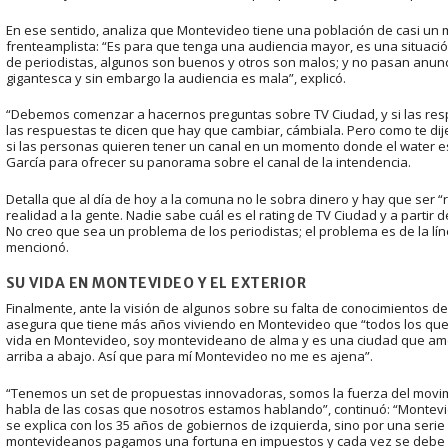
En ese sentido, analiza que Montevideo tiene una población de casi un 
frenteamplista: “Es para que tenga una audiencia mayor, es una situació
de periodistas, algunos son buenos y otros son malos; y no pasan anunc
gigantesca y sin embargo la audiencia es mala”, explicó.
“Debemos comenzar a hacernos preguntas sobre TV Ciudad, y si las respue
las respuestas te dicen que hay que cambiar, cámbiala. Pero como te dije,
si las personas quieren tener un canal en un momento donde el water es
García para ofrecer su panorama sobre el canal de la intendencia.
Detalla que al día de hoy a la comuna no le sobra dinero y hay que ser “re
realidad a la gente. Nadie sabe cuál es el rating de TV Ciudad y a partir d
No creo que sea un problema de los periodistas; el problema es de la líne
mencionó.
SU VIDA EN MONTEVIDEO Y EL EXTERIOR
Finalmente, ante la visión de algunos sobre su falta de conocimientos de 
asegura que tiene más años viviendo en Montevideo que “todos los que ti
vida en Montevideo, soy montevideano de alma y es una ciudad que amo,
arriba a abajo. Así que para mí Montevideo no me es ajena”.
“Tenemos un set de propuestas innovadoras, somos la fuerza del movim
habla de las cosas que nosotros estamos hablando”, continuó: “Montevid
se explica con los 35 años de gobiernos de izquierda, sino por una seri
montevideanos pagamos una fortuna en impuestos y cada vez se debe má