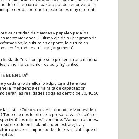
rvicio de recolección de basura puede ser privado en
unicipio decida, porque la realidad es muy diferente
excesiva cantidad de trámites y papeleo para los
 los montevideanos. El último eje de su programa de
formación; la cultura es deporte, la cultura es
cinos; en fin, todo es cultura”, argumentó.
 fiesta de “división que solo presencia una minoría
 si no, no es humor, es bullying”, criticó.
NTENDENCIA”
 y cada uno de ellos lo adjudica a diferentes
ene la Intendencia es “la falta de capacitación
ómo serán las realidades sociales dentro de 30, 40, 50
e la costa. ¿Cómo va a ser la ciudad de Montevideo
Todo eso nos lo ofrece la prospectiva. ¿Y quién es
spectiva? Los militares”, continuó: “Vamos a usar esa
, sobre todo en la planificación estratégica y
ultura que se ha impuesto desde el sindicato, que el
xplicó.