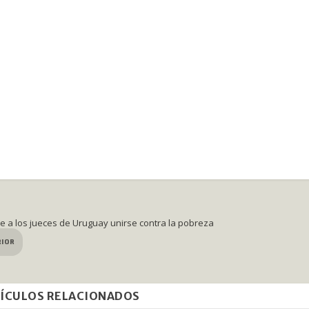
e a los jueces de Uruguay unirse contra la pobreza
RIOR
ÍCULOS RELACIONADOS