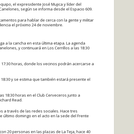
uipo, el expresidente José Mujica y líder del
Canelones, según se informa desde el Espacio 609.
mentos para hablar de cerca con la gente y militar
dencia el próximo 24 de noviembre.
a a la cancha en esta última etapa. La agenda
elones, y continuará en Los Cerrillos a las 18:30
as 17:30 horas, donde los vecinos podrán acercarse a
as 18:30 y se estima que también estará presente el
as 18:30 horas en el Club Cerveceros junto a
Richard Read.
 a través de las redes sociales. Hace tres
e último domingo en el acto en la sede del Frente
 con 20 personas en las plazas de La Teja, hace 40