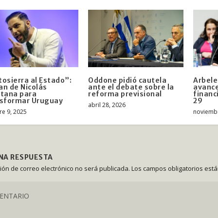
osierra al Estado”:
Oddone pidió cautela
Arbele
lan de Nicolás
ante el debate sobre la
avanc
tana para
reforma previsional
financ
nsformar Uruguay
29
abril 28, 2026
re 9, 2025
noviembr
UNA RESPUESTA
ción de correo electrónico no será publicada.
Los campos obligatorios est