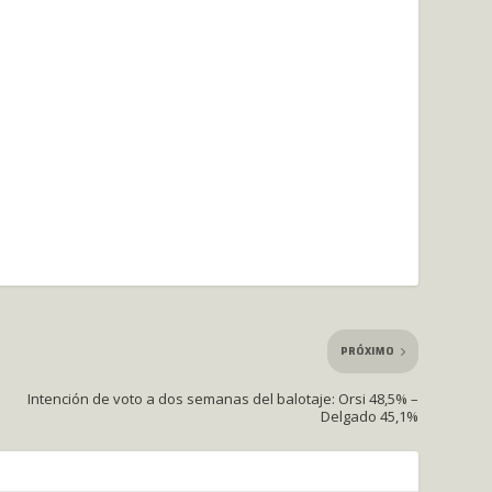
PRÓXIMO
Intención de voto a dos semanas del balotaje: Orsi 48,5% –
Delgado 45,1%