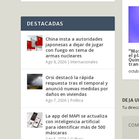
DESTACADAS
China insta a autoridades
japonesas a dejar de jugar
con fuego en tema de
“Mot
el p
armas nucleares
Quin
Ago 8, 2026
|
Internacionales
tra
octub
Orsi destacó la rápida
respuesta tras el temporal y
anunció nuevas medidas por
daños en viviendas
DEJA 
Ago 7, 2026
|
Política
Tu direc
La app del MAPI se actualiza
con inteligencia artificial
para identificar más de 500
máscaras
Ago 5, 2026
|
Cultura