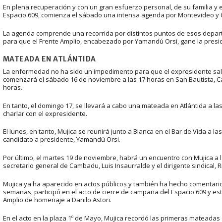
En plena recuperación y con un gran esfuerzo personal, de su familia y eq
Espacio 609, comienza el sábado una intensa agenda por Montevideo y 
La agenda comprende una recorrida por distintos puntos de esos departa
para que el Frente Amplio, encabezado por Yamandú Orsi, gane la presi
MATEADA EN ATLÁNTIDA
La enfermedad no ha sido un impedimento para que el expresidente salg
comenzará el sábado 16 de noviembre a las 17 horas en San Bautista, Can
horas.
En tanto, el domingo 17, se llevará a cabo una mateada en Atlántida a l
charlar con el expresidente.
El lunes, en tanto, Mujica se reunirá junto a Blanca en el Bar de Vida a l
candidato a presidente, Yamandú Orsi.
Por último, el martes 19 de noviembre, habrá un encuentro con Mujica a l
secretario general de Cambadu, Luis Insaurralde y el dirigente sindical, 
Mujica ya ha aparecido en actos públicos y también ha hecho comentarios
semanas, participó en el acto de cierre de campaña del Espacio 609 y est
Amplio de homenaje a Danilo Astori.
En el acto en la plaza 1º de Mayo, Mujica recordó las primeras mateadas