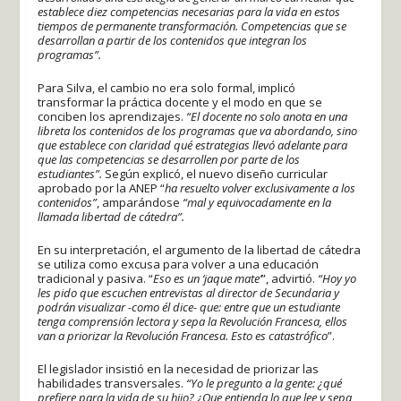
establece diez competencias necesarias para la vida en estos
tiempos de permanente transformación. Competencias que se
desarrollan a partir de los contenidos que integran los
programas”.
Para Silva, el cambio no era solo formal, implicó
transformar la práctica docente y el modo en que se
conciben los aprendizajes.
“El docente no solo anota en una
libreta los contenidos de los programas que va abordando, sino
que establece con claridad qué estrategias llevó adelante para
que las competencias se desarrollen por parte de los
estudiantes”.
Según explicó, el nuevo diseño curricular
aprobado por la ANEP “
ha resuelto volver exclusivamente a los
contenidos”
, amparándose
“mal y equivocadamente en la
llamada libertad de cátedra”.
En su interpretación, el argumento de la libertad de cátedra
se utiliza como excusa para volver a una educación
tradicional y pasiva. “
Eso es un ‘jaque mate’
”, advirtió.
“Hoy yo
les pido que escuchen entrevistas al director de Secundaria y
podrán visualizar -como él dice- que: entre que un estudiante
tenga comprensión lectora y sepa la Revolución Francesa, ellos
van a priorizar la Revolución Francesa. Esto es catastrófico
”.
El legislador insistió en la necesidad de priorizar las
habilidades transversales.
“Yo le pregunto a la gente: ¿qué
prefiere para la vida de su hijo? ¿Que entienda lo que lee y sepa