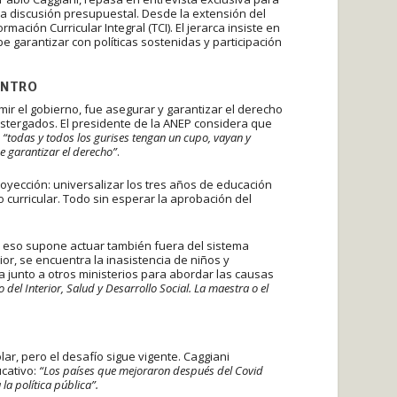
la discusión presupuestal. Desde la extensión del
mación Curricular Integral (TCI). El jerarca insiste en
 garantizar con políticas sostenidas y participación
ENTRO
mir el gobierno, fue asegurar y garantizar el derecho
stergados. El presidente de la ANEP considera que
e
“todas y todos los gurises tengan un cupo, vayan y
e garantizar el derecho”
.
oyección: universalizar los tres años de educación
lo curricular. Todo sin esperar la aprobación del
 eso supone actuar también fuera del sistema
or, se encuentra la inasistencia de niños y
a junto a otros ministerios para abordar las causas
el Interior, Salud y Desarrollo Social. La maestra o el
lar, pero el desafío sigue vigente. Caggiani
ucativo:
“Los países que mejoraron después del Covid
la política pública”.