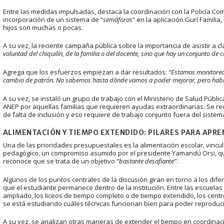
Entre las medidas impulsadas, destaca la coordinación con la Policía Comu
incorporación de un sistema de “
semáforos
” en la aplicación Gurí Familia
hijos son muchas o pocas.
A su vez, la reciente campaña pública sobre la importancia de asistir a 
voluntad del chiquilín, de la familia o del docente, sino que hay un conjunto de
Agrega que los esfuerzos empiezan a dar resultados:
“Estamos monitorean
cambio de patrón. No sabemos hasta dónde vamos a poder mejorar, pero habr
A su vez, se instaló un grupo de trabajo con el Ministerio de Salud Públic
ANEP por aquellas familias que requieren ayudas extraordinarias. Se re
de falta de inclusión y eso requiere de trabajo conjunto fuera del sistem
ALIMENTACIÓN Y TIEMPO EXTENDIDO: PILARES PARA APR
Una de las prioridades presupuestales es la alimentación escolar, vincu
pedagógico, un compromiso asumido por el presidente Yamandú Orsi, qui
reconoce que se trata de un objetivo
“bastante desafiante”
.
Algunos de los puntos centrales de la discusión giran en torno a los di
que el estudiante permanece dentro de la institución. Entre las escuela
ampliado, los liceos de tiempo completo o de tiempo extendido, los cent
se está estudiando cuáles técnicas funcionan bien para poder reproduci
A su vez, se analizan otras maneras de extender el tiempo en coordinac