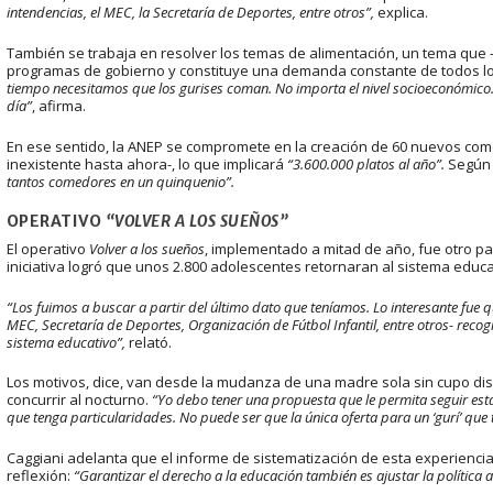
intendencias, el MEC, la Secretaría de Deportes, entre otros”,
explica.
También se trabaja en resolver los temas de alimentación, un tema que 
programas de gobierno y constituye una demanda constante de todos los 
tiempo necesitamos que los gurises coman. No importa el nivel socioeconómico. 
día”
, afirma.
En ese sentido, la ANEP se compromete en la creación de 60 nuevos com
inexistente hasta ahora-, lo que implicará
“3.600.000 platos al año”.
Según 
tantos comedores en un quinquenio”.
OPERATIVO
“VOLVER A LOS SUEÑOS”
El operativo
Volver a los sueños
, implementado a mitad de año, fue otro pa
iniciativa logró que unos 2.800 adolescentes retornaran al sistema educ
“Los fuimos a buscar a partir del último dato que teníamos. Lo interesante fue 
MEC, Secretaría de Deportes, Organización de Fútbol Infantil, entre otros- recog
sistema educativo”,
relató.
Los motivos, dice, van desde la mudanza de una madre sola sin cupo di
concurrir al nocturno.
“Yo debo tener una propuesta que le permita seguir est
que tenga particularidades. No puede ser que la única oferta para un ‘gurí’ que
Caggiani adelanta que el informe de sistematización de esta experienci
reflexión:
“Garantizar el derecho a la educación también es ajustar la política a