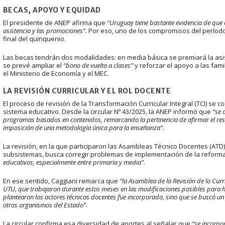
BECAS, APOYO Y EQUIDAD
El presidente de ANEP afirma que
“Uruguay tiene bastante evidencia de que e
asistencia y las promociones”.
Por eso, uno de los compromisos del período 
final del quinquenio.
Las becas tendrán dos modalidades: en media básica se premiará la asis
se prevé ampliar el
“bono de vuelta a clases”
y reforzar el apoyo a las fam
el Ministerio de Economía y el MEC.
LA REVISIÓN CURRICULAR Y EL ROL DOCENTE
El proceso de revisión de la Transformación Curricular Integral (TCI) se 
sistema educativo. Desde la circular Nº 43/2025, la ANEP informó que
“se 
programas basados en contenidos, remarcando la pertinencia de afirmar el respet
imposición de una metodología única para la enseñanza”.
La revisión, en la que participaron las Asambleas Técnico Docentes (ATD)
subsistemas, busca corregir problemas de implementación de la reforma
educativos, especialmente entre primaria y media”.
En ese sentido, Caggiani remarca que
“la Asamblea de la Revisión de lo Cur
UTU, que trabajaron durante estos meses en las modificaciones posibles para h
plantearon los actores técnicos docentes fue incorporado, sino que se buscó un 
otros organismos del Estado”.
La circular confirma esa diversidad de aportes al señalar que
“se incorpo