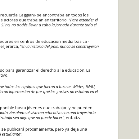
-recuerda Caggiani- se encontraba en todos los
actores que trabajan en territorio.
“Para extender el
Si no, no podés llevar a cabo la jornada durante todo el
edores en centros de educación media básica -
el jerarca,
“en la historia del país, nunca se construyeron
so para garantizar el derecho a la educación. La
ativo.
que todos los equipos que fueron a buscar -Mides, INAU,
ieron información de por qué los gurises no estaban en el
sponible hasta jóvenes que trabajan y no pueden
ando vinculado al sistema educativo con una trayectoria
 trabaja sea algo que no puede hacer”,
enfatiza.
a se publicará próximamente, pero ya deja una
l estudiante”
.