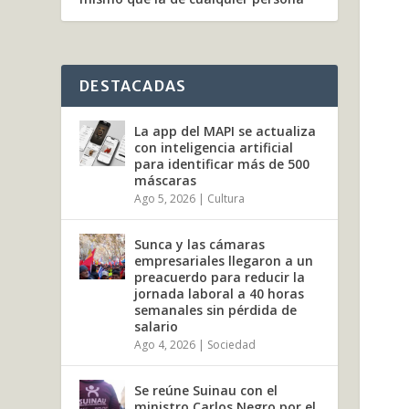
DESTACADAS
La app del MAPI se actualiza
con inteligencia artificial
para identificar más de 500
máscaras
Ago 5, 2026
|
Cultura
Sunca y las cámaras
empresariales llegaron a un
preacuerdo para reducir la
jornada laboral a 40 horas
semanales sin pérdida de
salario
Ago 4, 2026
|
Sociedad
Se reúne Suinau con el
ministro Carlos Negro por el