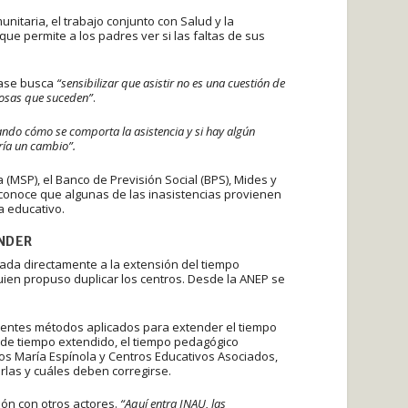
nitaria, el trabajo conjunto con Salud y la
, que permite a los padres ver si las faltas de sus
clase busca
“sensibilizar que asistir no es una cuestión de
 cosas que suceden”
.
do cómo se comporta la asistencia y si hay algún
ía un cambio”.
a (MSP), el Banco de Previsión Social (BPS), Mides y
conoce que algunas de las inasistencias provienen
a educativo.
ENDER
lada directamente a la extensión del tiempo
en propuso duplicar los centros. Desde la ANEP se
ferentes métodos aplicados para extender el tiempo
s de tiempo extendido, el tiempo pedagógico
ros María Espínola y Centros Educativos Asociados,
rlas y cuáles deben corregirse.
ión con otros actores.
“Aquí entra INAU, las