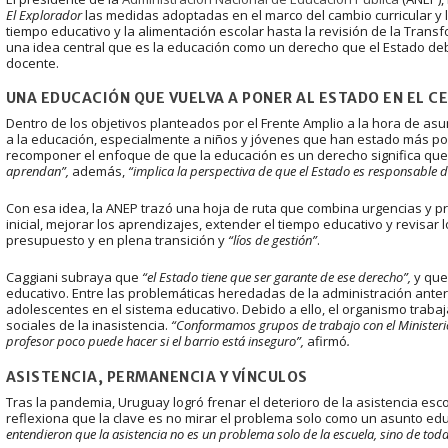
El Explorador
las medidas adoptadas en el marco del cambio curricular y 
tiempo educativo y la alimentación escolar hasta la revisión de la Transfor
una idea central que es la educación como un derecho que el Estado debe
docente.
UNA EDUCACIÓN QUE VUELVA A PONER AL ESTADO EN EL C
Dentro de los objetivos planteados por el Frente Amplio a la hora de asu
a la educación, especialmente a niños y jóvenes que han estado más po
recomponer el enfoque de que la educación es un derecho significa qu
aprendan”,
además,
“implica la perspectiva de que el Estado es responsable d
Con esa idea, la ANEP trazó una hoja de ruta que combina urgencias y pr
inicial, mejorar los aprendizajes, extender el tiempo educativo y revisar 
presupuesto y en plena transición y
“líos de gestión”
.
Caggiani subraya que
“el Estado tiene que ser garante de ese derecho”,
y que
educativo. Entre las problemáticas heredadas de la administración anteri
adolescentes en el sistema educativo. Debido a ello, el organismo trabaj
sociales de la inasistencia.
“Conformamos grupos de trabajo con el Ministerio d
profesor poco puede hacer si el barrio está inseguro”,
afirmó
.
ASISTENCIA, PERMANENCIA Y VÍNCULOS
Tras la pandemia, Uruguay logró frenar el deterioro de la asistencia esco
reflexiona que la clave es no mirar el problema solo como un asunto ed
entendieron que la asistencia no es un problema solo de la escuela, sino de toda 