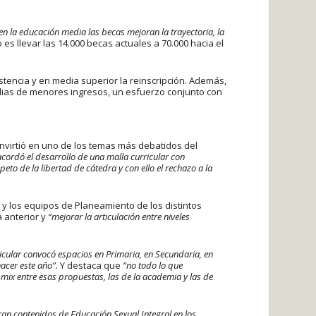
n la educación media las becas mejoran la trayectoria, la
es llevar las 14.000 becas actuales a 70.000 hacia el
tencia y en media superior la reinscripción. Además,
ilias de menores ingresos, un esfuerzo conjunto con
convirtió en uno de los temas más debatidos del
acordó el desarrollo de una malla curricular con
o de la libertad de cátedra y con ello el rechazo a la
 y los equipos de Planeamiento de los distintos
 anterior y
“mejorar la articulación entre niveles
ricular convocó espacios en Primaria, en Secundaria, en
acer este año”.
Y destaca que
“no todo lo que
mix entre esas propuestas, las de la academia y las de
ran contenidos de Educación Sexual Integral en los