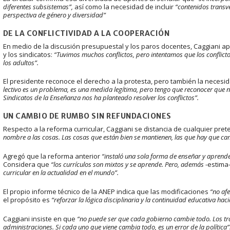
diferentes subsistemas”,
así como la necesidad de incluir
“contenidos transv
perspectiva de género y diversidad”
DE LA CONFLICTIVIDAD A LA COOPERACIÓN
En medio de la discusión presupuestal y los paros docentes, Caggiani a
y los sindicatos:
“Tuvimos muchos conflictos, pero intentamos que los conflictos
los adultos”.
El presidente reconoce el derecho a la protesta, pero también la necesid
lectivo es un problema, es una medida legítima, pero tengo que reconocer que n
Sindicatos de la Enseñanza nos ha planteado resolver los conflictos”.
UN CAMBIO DE RUMBO SIN REFUNDACIONES
Respecto a la reforma curricular, Caggiani se distancia de cualquier pre
nombre a las cosas. Las cosas que están bien se mantienen, las que hay que c
Agregó que la reforma anterior
“instaló una sola forma de enseñar y aprend
Considera que
“los currículos son mixtos y se aprende. Pero, además
-estima
curricular en la actualidad en el mundo”.
El propio informe técnico de la ANEP indica que las modificaciones
“no afe
el propósito es
“reforzar la lógica disciplinaria y la continuidad educativa haci
Caggiani insiste en que
“no puede ser que cada gobierno cambie todo. Los tr
administraciones. Si cada uno que viene cambia todo, es un error de la política”