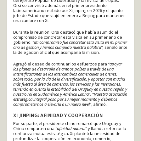
del Ejército Popular de Liberación y la revista de tropas.
Orsi se convirtió además en el primer presidente
latinoamericano recibido por Xi Jinping en 2026 y el quinto
jefe de Estado que viajó en enero a Beijing para mantener
una cumbre con Xi.
Durante la reunión, Orsi destacó que había asumido el
compromiso de concretar esta visita en su primer año de
gobierno.
“Mi compromiso fue concretar esta visita en mi primer
año de gestión y hemos cumplido nuestra palabra”,
señaló ante
la delegación oficial que acompaña la misión.
Agregó el deseo de continuar los esfuerzos para
“apoyar
los planes de desarrollo de ambos países a través de una
intensificaciones de los intercambios comerciales de bienes,
sobre todo, por la vía de la diversificación, y apostar con mucha
más fuerza al área de comercio, los servicios y las inversiones,
teniendo en cuenta la estabilidad del Uruguay en nuestra región y
nuestro rol en Sudamérica y América Latina”. “Nuestra asociación
estratégica integral pasa por su mejor momento y debemos
comprometernos a elevarla a un nuevo nivel”
, afirmó.
XI JINPING: AFINIDAD Y COOPERACIÓN
Por su parte, el presidente chino remarcó que Uruguay y
China comparten una
“afinidad natural”
y llamó a reforzar la
confianza mutua estratégica. Xi planteó la necesidad de
profundizar la cooperación en economía, comercio,