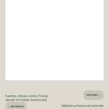
PRÓXIMO
Fuertes críticas contra Trump
desde el Partido Demócrata
Biblioteca Nacional extiende
ANTERIOR