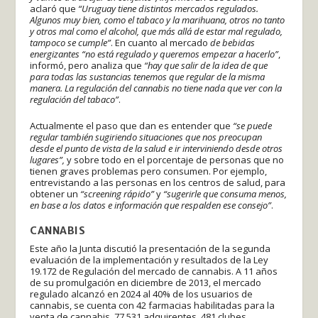
aclaró que
“Uruguay tiene distintos mercados regulados.
Algunos muy bien, como el tabaco y la marihuana, otros no tanto
y otros mal como el alcohol, que más allá de estar mal regulado,
tampoco se cumple”
. En cuanto al mercado
de bebidas
energizantes “no está regulado y queremos empezar a hacerlo”
,
informó, pero analiza que
“hay que salir de la idea de que
para todas las sustancias tenemos que regular de la misma
manera. La regulación del cannabis no tiene nada que ver con la
regulación del tabaco”
.
Actualmente el paso que dan es entender que
“se puede
regular también sugiriendo situaciones que nos preocupan
desde el punto de vista de la salud e ir interviniendo desde otros
lugares”,
y sobre todo en el porcentaje de personas que no
tienen graves problemas pero consumen. Por ejemplo,
entrevistando a las personas en los centros de salud, para
obtener un
“screening rápido”
y
“sugerirle que consuma menos,
en base a los datos e información que respalden ese consejo”
.
CANNABIS
Este año la Junta discutió la presentación de la segunda
evaluación de la implementación y resultados de la Ley
19.172 de Regulación del mercado de cannabis. A 11 años
de su promulgación en diciembre de 2013, el mercado
regulado alcanzó en 2024 al 40% de los usuarios de
cannabis, se cuenta con 42 farmacias habilitadas para la
venta de cannabis, 77.531 adquirentes, 481 clubes