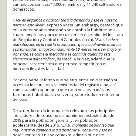
cannábicos con casi 17.000 miembros, y 11.240 cultivadores
domésticos.
“Hoy no llegamos a abarcar toda la demanda y ese es nuestro
norte en esta línea”
, expresó Rossi. Sin embargo, destacó que
en la anterior administración se aprobó la habilitación a
cuatro empresas para que cultiven en el predio del Instituto
de Regulación y Control del Cannabis (Ircca).
“Esto tiende a
una situación en la cual la producción, que actualmente produce
seis toneladas, en aproximadamente 18 meses, va a ser mayor y,
por ende, se colme el mercado y se continúe quitando este
elemento al narcotráfico
”, destacó. A su vez, aclaró que la
principal característica que permite competir con el
mercado ilegal es la calidad.
Por otra parte, informó que se encuentra en discusión su
acceso a los turistas y la existencia del registro o no, así
como también apuntan a que cada vez sean más las
farmacias habilitadas a su venta, sobre todo en el interior
del país.
De acuerdo con la información relevada, los principales
indicadores de consumo se mantienen estables desde
2018 para la población general y, en población
adolescente, desde 2016.
“En su momento se planteó que
regularizar el cannabis iba a disparar su consumo y eso no
pasó”
, expresó. En ese contexto, admitió que este