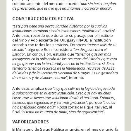
comportamiento del mercado sucede
“aun sin hacer un plan
de prevención, que es a lo que apuntamos incorporar ahora”
.
CONSTRUCCIÓN COLECTIVA
“Este país tiene una particularidad histórica por la cual las
instituciones terminan siendo instituciones totalitarias”
, analizó.
Ante esto, recordó que durante su pasaje por el Instituto
del Niño y Adolescente del Uruguay (INAU), la institución
contaba con todos los servicios. Entonces
“nunca salís de su
circuito”
, algo que Rossi considera
“un desgaste para el
Estado”
. En conclusión, estudia que
“tenemos que ser más
inteligentes en la utilización de los recursos del Estado y que esto
tenga que ver con lo territorial y no con la institución en sí
.
En el
territorio tenemos recursos de la Intendencia, recursos de ASSE,
del Mides y de la Secretaría Nacional de Drogas. Es un gastadero
de recursos y de visiones enorme”
, informó.
Ante esto, analiza que
“hay que salir de la lógica de que todo
lo solucionamos en nuestra institución. Creo que hay muchas
cosas que se tienen que solucionar desde el territorio. Entonces,
tenemos que regionalizar y ser más prácticos”
, porque
“no nos
ha beneficiado como país”
. Rossi considera que, tal vez, al
final
“el tema no es tanto de plata, sino de organización”
.
VAPORIZADORES
El Ministerio de Salud Pública anunció, en el mes de junio, la