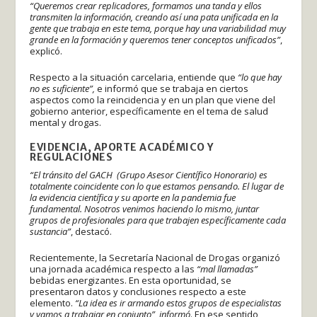
“Queremos crear replicadores, formamos una tanda y ellos
transmiten la información, creando así una pata unificada en la
gente que trabaja en este tema, porque hay una variabilidad muy
grande en la formación y queremos tener conceptos unificados”
,
explicó.
Respecto a la situación carcelaria, entiende que
“lo que hay
no es suficiente”,
e informó que se trabaja en ciertos
aspectos como la reincidencia y en un plan que viene del
gobierno anterior, específicamente en el tema de salud
mental y drogas.
EVIDENCIA, APORTE ACADÉMICO Y
REGULACIONES
“El tránsito del GACH (Grupo Asesor Científico Honorario) es
totalmente coincidente con lo que estamos pensando. El lugar de
la evidencia científica y su aporte en la pandemia fue
fundamental. Nosotros venimos haciendo lo mismo, juntar
grupos de profesionales para que trabajen específicamente cada
sustancia”
, destacó.
Recientemente, la Secretaría Nacional de Drogas organizó
una jornada académica respecto a las
“mal llamadas”
bebidas energizantes. En esta oportunidad, se
presentaron datos y conclusiones respecto a este
elemento.
“La idea es ir armando estos grupos de especialistas
y vamos a trabajar en conjunto”, informó
. En ese sentido