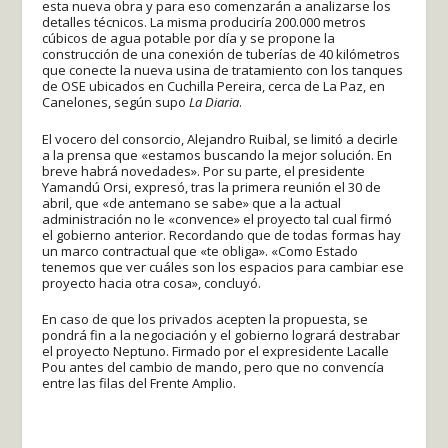
esta nueva obra y para eso comenzarán a analizarse los
detalles técnicos. La misma produciría 200.000 metros
cúbicos de agua potable por día y se propone la
construcción de una conexión de tuberías de 40 kilómetros
que conecte la nueva usina de tratamiento con los tanques
de OSE ubicados en Cuchilla Pereira, cerca de La Paz, en
Canelones, según supo
La Diaria
.
El vocero del consorcio, Alejandro Ruibal, se limitó a decirle
a la prensa que «estamos buscando la mejor solución. En
breve habrá novedades». Por su parte, el presidente
Yamandú Orsi, expresó, tras la primera reunión el 30 de
abril, que «de antemano se sabe» que a la actual
administración no le «convence» el proyecto tal cual firmó
el gobierno anterior. Recordando que de todas formas hay
un marco contractual que «te obliga». «Como Estado
tenemos que ver cuáles son los espacios para cambiar ese
proyecto hacia otra cosa», concluyó.
En caso de que los privados acepten la propuesta, se
pondrá fin a la negociación y el gobierno logrará destrabar
el proyecto Neptuno. Firmado por el expresidente Lacalle
Pou antes del cambio de mando, pero que no convencía
entre las filas del Frente Amplio.