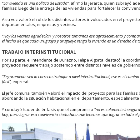
“La vivienda es una política de Estado”,
afirmó la jerarca, quien subrayó ad
familias luego de la entrega de las viviendas para fortalecer la conviven
A su vez valoró el rol de los distintos actores involucrados en el proye
departamentales, empresas y vecinos.
“Hoy los vecinos agradecían, y nosotros tomamos ese agradecimiento y compart
el hecho de que cada uruguayo y uruguayo tenga la vivienda es un derecho de t
TRABAJO INTERINSTITUCIONAL
Por su parte, el intendente de Durazno, Felipe Algorta, destacó la coordi
proyectos requiere trabajo sostenido entre distintos niveles de gobierno
“Seguramente sea lo correcto trabajar a nivel interinstitucional, ese es el camin
fácil”,
expresó.
El jefe comunal también valoró el impacto del proyecto para las familias
abordando la situación habitacional en el departamento, especialmente
Y concluyó haciendo énfasis que el compromiso
“no es solamente inaugurar
hoy, para lograr esa convivencia ciudadana que tenemos que lograr en todo el p