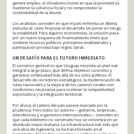
genere empleo, el oficialismo insiste en que la prioridad es
mantener la solvencia fiscal y no comprometer la
sostenibilidad de la deuda.
Los analistas coinciden en que el país enfrenta un dilema
estructural: cómo financiar el desarrollo sin poner en riesgo
la estabilidad. Para algunos economistas, la solución pasa
por un nuevo esquema de financiamiento mixto que
combine recursos públicos, préstamos multilaterales y
participación privada bajo reglas claras.
UN DESAFÍO PARA EL FUTURO INMEDIATO
El consenso general es que Uruguay necesita un plan vial
integral a largo plazo, que defina objetivos concretos y
garantice continuidad más allá de los ciclos políticos. El
desarrollo de corredores estratégicos, la modernización de
rutas nacionales y la mejora de los caminos rurales son
condiciones necesarias para sostener la competitividad
exportadora y la integración territorial.
Por ahora, el camino del país parece marcado por la
prudencia. Pero todos los actores —gobierno, empresas,
intendencias y organismos internacionales— coinciden en
que cada kilómetro no construido hoy se convertirá en un
obstáculo mayor mañana. La infraestructura vial, más que
una obra de ingeniería, se ha transformado en el
termómetro del modelo económico y político que Uruguay