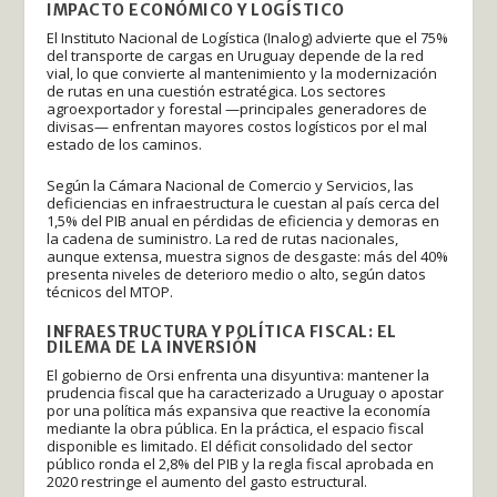
IMPACTO ECONÓMICO Y LOGÍSTICO
El Instituto Nacional de Logística (Inalog) advierte que el 75%
del transporte de cargas en Uruguay depende de la red
vial, lo que convierte al mantenimiento y la modernización
de rutas en una cuestión estratégica. Los sectores
agroexportador y forestal —principales generadores de
divisas— enfrentan mayores costos logísticos por el mal
estado de los caminos.
Según la Cámara Nacional de Comercio y Servicios, las
deficiencias en infraestructura le cuestan al país cerca del
1,5% del PIB anual en pérdidas de eficiencia y demoras en
la cadena de suministro. La red de rutas nacionales,
aunque extensa, muestra signos de desgaste: más del 40%
presenta niveles de deterioro medio o alto, según datos
técnicos del MTOP.
INFRAESTRUCTURA Y POLÍTICA FISCAL: EL
DILEMA DE LA INVERSIÓN
El gobierno de Orsi enfrenta una disyuntiva: mantener la
prudencia fiscal que ha caracterizado a Uruguay o apostar
por una política más expansiva que reactive la economía
mediante la obra pública. En la práctica, el espacio fiscal
disponible es limitado. El déficit consolidado del sector
público ronda el 2,8% del PIB y la regla fiscal aprobada en
2020 restringe el aumento del gasto estructural.