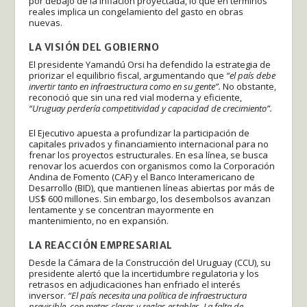
por debajo de la inflación proyectada, lo que en términos
reales implica un congelamiento del gasto en obras
nuevas.
LA VISIÓN DEL GOBIERNO
El presidente Yamandú Orsi ha defendido la estrategia de
priorizar el equilibrio fiscal, argumentando que
“el país debe
invertir tanto en infraestructura como en su gente”.
No obstante,
reconoció que sin una red vial moderna y eficiente,
“Uruguay perdería competitividad y capacidad de crecimiento”.
El Ejecutivo apuesta a profundizar la participación de
capitales privados y financiamiento internacional para no
frenar los proyectos estructurales. En esa línea, se busca
renovar los acuerdos con organismos como la Corporación
Andina de Fomento (CAF) y el Banco Interamericano de
Desarrollo (BID), que mantienen líneas abiertas por más de
US$ 600 millones. Sin embargo, los desembolsos avanzan
lentamente y se concentran mayormente en
mantenimiento, no en expansión.
LA REACCIÓN EMPRESARIAL
Desde la Cámara de la Construcción del Uruguay (CCU), su
presidente alertó que la incertidumbre regulatoria y los
retrasos en adjudicaciones han enfriado el interés
inversor.
“El país necesita una política de infraestructura
previsible, con metas claras y reglas estables. La falta de