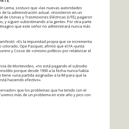
ORTE
rtín Lema, sostuvo que «las nuevas autoridades
de la administración actual. «Insistieron en un
al de Usinas y Trasmisiones Eléctricas (UTE), pagaron
as, y siguen subestimando a la gente». Por otra parte
: «Imagino que este señor no administrará nunca más
manifestó: «Es la impunidad propia que se incrementa
o colorado, Ope Pasquet, afirmó que el FA «junta
unino y Cosse de «cinismo político» por relativizar el
ncia de Montevideo, «no está pagando el subsidio
insólito porque desde 1990 a la fecha nunca había
e tiene «una partida asignada» a la IM para que la
stá haciendo efectivo».
bservador» que los problemas que ha tenido con el
«Tuvimos más de un problema en este año y pico con