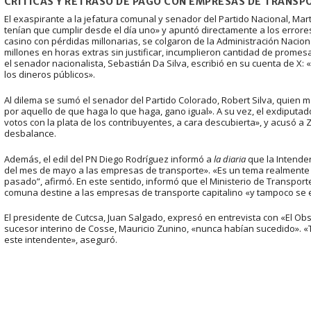
CRÍTICAS Y RETRASO DE PAGO CON EMPRESAS DE TRANSP
El exaspirante a la jefatura comunal y senador del Partido Nacional, Ma
tenían que cumplir desde el día uno» y apuntó directamente a los errores 
casino con pérdidas millonarias, se colgaron de la Administración Nacion
millones en horas extras sin justificar, incumplieron cantidad de promes
el senador nacionalista, Sebastián Da Silva, escribió en su cuenta de X
los dineros públicos».
Al dilema se sumó el senador del Partido Colorado, Robert Silva, quien 
por aquello de que haga lo que haga, gano igual». A su vez, el exdiputad
votos con la plata de los contribuyentes, a cara descubierta», y acusó a Z
desbalance.
Además, el edil del PN Diego Rodríguez informó a
la diaria
que la Intende
del mes de mayo a las empresas de transporte». «Es un tema realmente 
pasado”, afirmó. En este sentido, informó que el Ministerio de Transport
comuna destine a las empresas de transporte capitalino «y tampoco se e
El presidente de Cutcsa, Juan Salgado, expresó en entrevista con «El O
sucesor interino de Cosse, Mauricio Zunino, «nunca habían sucedido». 
este intendente», aseguró.