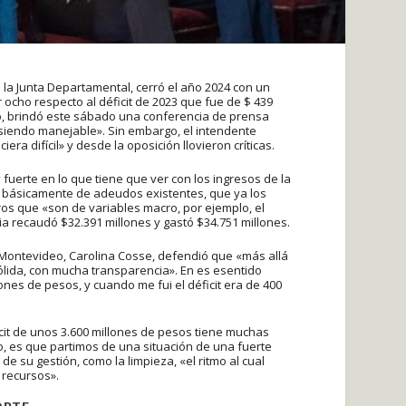
la Junta Departamental, cerró el año 2024 con un
r ocho respecto al déficit de 2023 que fue de $ 439
no, brindó este sábado una conferencia de prensa
siendo manejable». Sin embargo, el intendente
a difícil» y desde la oposición llovieron críticas.
 fuerte en lo que tiene que ver con los ingresos de la
s básicamente de adeudos existentes, que ya los
os que «son de variables macro, por ejemplo, el
cia recaudó $32.391 millones y gastó $34.751 millones.
e Montevideo, Carolina Cosse, defendió que «más allá
ólida, con mucha transparencia». En es esentido
ones de pesos, y cuando me fui el déficit era de 400
cit de unos 3.600 millones de pesos tiene muchas
, es que partimos de una situación de una fuerte
de su gestión, como la limpieza, «el ritmo al cual
 recursos».