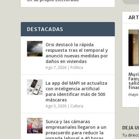
ART
DESTACADAS
Orsi destacó la rápida
respuesta tras el temporal y
anunció nuevas medidas por
daños en viviendas
Ago 7, 2026
|
Política
Muri
Fain
La app del MAPI se actualiza
salid
fina
con inteligencia artificial
para identificar más de 500
mayo 
máscaras
Ago 5, 2026
|
Cultura
Sunca y las cámaras
empresariales llegaron a un
DEJA 
preacuerdo para reducir la
Tu direc
jornada laboral a 40 horas