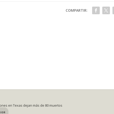
COMPARTIR:
ones en Texas dejan más de 80 muertos
RIOR