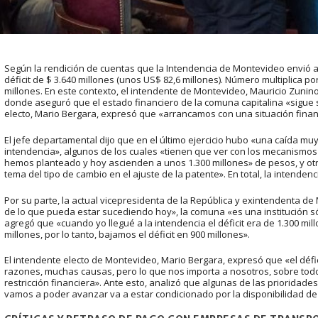
Según la rendición de cuentas que la Intendencia de Montevideo envió a 
déficit de $ 3.640 millones (unos US$ 82,6 millones). Número multiplica po
millones. En este contexto, el intendente de Montevideo, Mauricio Zuni
donde aseguró que el estado financiero de la comuna capitalina «sigue 
electo, Mario Bergara, expresó que «arrancamos con una situación financier
El jefe departamental dijo que en el último ejercicio hubo «una caída muy
intendencia», algunos de los cuales «tienen que ver con los mecanismo
hemos planteado y hoy ascienden a unos 1.300 millones» de pesos, y otr
tema del tipo de cambio en el ajuste de la patente». En total, la intenden
Por su parte, la actual vicepresidenta de la República y exintendenta d
de lo que pueda estar sucediendo hoy», la comuna «es una institución s
agregó que «cuando yo llegué a la intendencia el déficit era de 1.300 mill
millones, por lo tanto, bajamos el déficit en 900 millones».
El intendente electo de Montevideo, Mario Bergara, expresó que «el défi
razones, muchas causas, pero lo que nos importa a nosotros, sobre todo
restricción financiera». Ante esto, analizó que algunas de las prioridades 
vamos a poder avanzar va a estar condicionado por la disponibilidad de