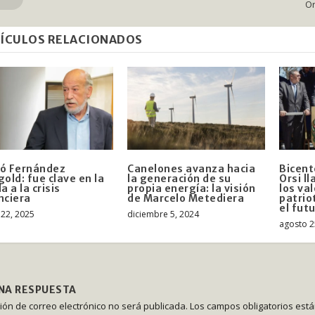
Or
ÍCULOS RELACIONADOS
ó Fernández
Canelones avanza hacia
Bicent
gold: fue clave en la
la generación de su
Orsi l
a a la crisis
propia energía: la visión
los va
nciera
de Marcelo Metediera
patrio
el fut
22, 2025
diciembre 5, 2024
agosto 2
UNA RESPUESTA
ción de correo electrónico no será publicada.
Los campos obligatorios est