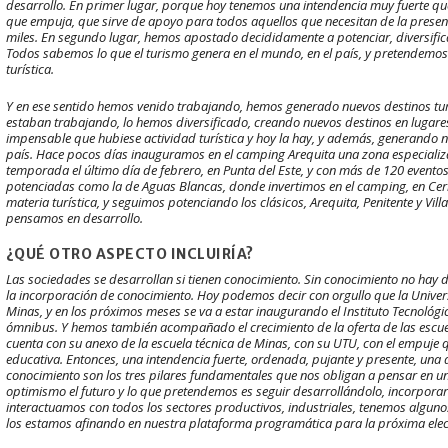
desarrollo. En primer lugar, porque hoy tenemos una intendencia muy fuerte que
que empuja, que sirve de apoyo para todos aquellos que necesitan de la prese
miles. En segundo lugar, hemos apostado decididamente a potenciar, diversifica
Todos sabemos lo que el turismo genera en el mundo, en el país, y pretendemos 
turística.
Y en ese sentido hemos venido trabajando, hemos generado nuevos destinos turí
estaban trabajando, lo hemos diversificado, creando nuevos destinos en lugar
impensable que hubiese actividad turística y hoy la hay, y además, generando n
país. Hace pocos días inauguramos en el camping Arequita una zona especializ
temporada el último día de febrero, en Punta del Este, y con más de 120 event
potenciadas como la de Aguas Blancas, donde invertimos en el camping, en Cer
materia turística, y seguimos potenciando los clásicos, Arequita, Penitente y Vil
pensamos en desarrollo.
¿QUÉ OTRO ASPECTO INCLUIRÍA?
Las sociedades se desarrollan si tienen conocimiento. Sin conocimiento no hay 
la incorporación de conocimiento. Hoy podemos decir con orgullo que la Univers
Minas, y en los próximos meses se va a estar inaugurando el Instituto Tecnológic
ómnibus. Y hemos también acompañado el crecimiento de la oferta de las escuel
cuenta con su anexo de la escuela técnica de Minas, con su UTU, con el empuje que
educativa. Entonces, una intendencia fuerte, ordenada, pujante y presente, una di
conocimiento son los tres pilares fundamentales que nos obligan a pensar en
optimismo el futuro y lo que pretendemos es seguir desarrollándolo, incorporar
interactuamos con todos los sectores productivos, industriales, tenemos algun
los estamos afinando en nuestra plataforma programática para la próxima ele