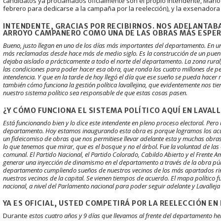
candidatos ya proclamados oficialmente son el propio intendente, Mario
febrero para dedicarse a la campaña por la reelección), y la exsenadora
INTENDENTE, GRACIAS POR RECIBIRNOS. NOS ADELANTAB
ARROYO CAMPANERO COMO UNA DE LAS OBRAS MÁS ESPER
Bueno, justo llegan en uno de los días más importantes del departamento. En 
más reclamadas desde hace más de medio siglo. Es la construcción de un puente 
dejaba aislado a prácticamente a todo el norte del departamento. La zona rural
las condiciones para poder hacer esa obra, que ronda los cuatro millones de pe
intendencia. Y que en la tarde de hoy llegó el día que ese sueño se pueda hace
también cómo funciona la gestión política lavallejina, que evidentemente nos t
nuestro sistema político sea responsable de que estas cosas pasen.
¿Y CÓMO FUNCIONA EL SISTEMA POLÍTICO AQUÍ EN LAVALL
Está funcionando bien y lo dice este intendente en pleno proceso electoral. Pero
departamento. Hoy estamos inaugurando esta obra es porque logramos los acue
un fideicomiso de obras que nos permitiese llevar adelante esta y muchas obra
lo que tenemos que mirar, que es el bosque y no el árbol.
F
ue la voluntad de las 
comunal. El Partido Nacional, el Partido Colorado, Cabildo Abierto y el Frente A
generar una inyección de dinamismo en el departamento a través de la obra pú
departamento cumpliendo sueños de nuestros vecinos de los más apartados ri
nuestros vecinos de la capital. Se vienen tiempos de acuerdo. El mapa político
nacional, a nivel del Parlamento nacional para poder seguir adelante y Lavalleja 
YA ES OFICIAL, USTED COMPETIRÁ POR LA REELECCIÓN E
Durante
estos cuatro años y 9 días que llevamos al frente del departamento h