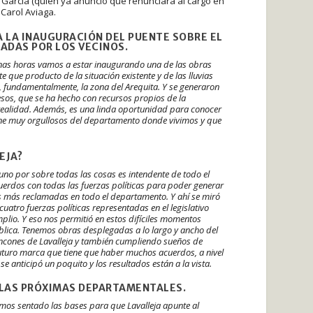
 García (quien ya anunció que renunciará al cargo en
 Carol Aviaga.
A LA INAUGURACIÓN DEL PUENTE SOBRE EL
ADAS POR LOS VECINOS.
unas horas vamos a estar inaugurando una de las obras
que producto de la situación existente y de las lluvias
, fundamentalmente, la zona del Arequita. Y se generaron
sos, que se ha hecho con recursos propios de la
r realidad. Además, es una linda oportunidad para conocer
iene muy orgullosos del departamento donde vivimos y que
EJA?
 uno por sobre todas las cosas es intendente de todo el
rdos con todas las fuerzas políticas para poder generar
s más reclamadas en todo el departamento. Y ahí se miró
cuatro fuerzas políticas representadas en el legislativo
mplio. Y eso nos permitió en estos difíciles momentos
blica. Tenemos obras desplegadas a lo largo y ancho del
ncones de Lavalleja y también cumpliendo sueños de
 futuro marca que tiene que haber muchos acuerdos, a nivel
se anticipó un poquito y los resultados están a la vista.
N LAS PRÓXIMAS DEPARTAMENTALES.
emos sentado las bases para que Lavalleja apunte al