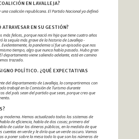
COALICIÓN EN LAVALLEJA?
na coalición republicana. El Partido Nacional ya definió
Ó ATRAVESAR EN SU GESTIÓN?
os más felices, porque nació mi hija que tiene cuatro años
ó la sequía más grave de la historia de Lavalleja -
Evidentemente, la pandemia sí fue un episodio que nos
l mismo tiempo, algo que nunca había pasado. Hubo gran
 El departamento viene saliendo adelante, está en camino
íamos trazado.
SIGNO POLÍTICO. ¿QUÉ EXPECTATIVAS
ente del departamento de Lavalleja, la compartiremos con
tado trabajé en la Comisión de Turismo durante
os del país sean del partido que sean, porque creo que
amento.
S?
muy moderna. Hemos actualizado todos los sistemas de
habla de eficiencia, habla de dos cosas; primero del
abla de cuidar los dineros públicos, en la medida de que
as cuentas en verde y le diría que un verde oscuro. Vamos
os a poner sobre la mesa todo lo que son los números de