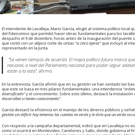
El intendente de Lavalleja, Mario García, elogió al sistema político local 
del fideicomiso que permitió hacer obras fundamentales para los lavallej
despacho el 9 de diciembre, horas antes de la inauguración del puente
que contó con un atípico corte de cintas
“a cinco tijeras”
que incluyó al int
representado en la Junta.
“Se vienen tiempos de acuerdo. El mapa político futuro marca que
nacional, a nivel del Parlamento nacional para poder seguir adelant
están a la vista”
, afirmó.
En la entrevista, García afirmó que en su gestión se han sentado las ba
que este se basa en tres pilares fundamentales: una intendencia
“orden
diversificado”
y el conocimiento. Sobre esto último, destacó la instalación
desarrollan si tienen conocimiento”
.
García destacó la eficiencia en el manejo de los dineros públicos y seña
gestión sin déficit: hoy tenemos las cuentas en verde y le diría que un verde oscu
Con respecto a la campaña departamental, indicó que en Lavalleja no es
como sí ocurrirá en Montevideo, Canelones y Salto, donde gobierna el Fre