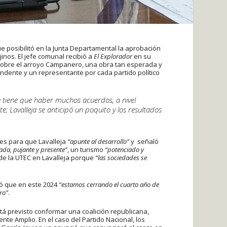
que posibilitó en la Junta Departamental la aprobación
inos. El jefe comunal recibió a
El Explorador
en su
 sobre el arroyo Campanero, una obra tan esperada y
endente y un representante por cada partido político
 tiene que haber muchos acuerdos, a nivel
e; Lavalleja se anticipó un poquito y los resultados
ses para que Lavalleja
“apunte al desarrollo”
y señaló
ada, pujante y presente”
, un turismo
“potenciado y
 de la UTEC en Lavalleja porque
“las sociedades se
ló que en este 2024
“estamos cerrando el cuarto año de
ro”
.
tá previsto conformar una coalición republicana,
nte Amplio. En el caso del Partido Nacional, los