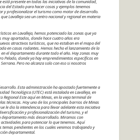
 está presente en todas las iniciativas de la comunidad,
ncia del Estado para hacer cosas y ejemplos tenemos
r y profesionalizar el turismo como motor de desarrollo.
que Lavalleja sea un centro nacional y regional en materia
sticos en Lavalleja, hemos potenciado las zonas que ya
es muy apartados, donde hace cuatro años era
uevos atractivos turísticos, que no estaban en el mapa del
ada en casas rodantes. Hemos hecho el lanzamiento de la
os en el departamento durante todo el año. Hay zonas muy
ro Pelado, donde ya hay emprendimientos específicos en
la Serrana. Pero no alcanza solo con eso si nosotros
desarrollo. Esta administración ha apostado fuertemente a
idad Tecnológica (UTEC) está instalada en Lavalleja, en
o Regional Este aquí en Minas, en la vieja terminal de
as técnicas. Hoy uno de los principales barrios de Minas
 le dio la intendencia para llevar adelante esta iniciativa
versificación y profesionalización del turismo, y el
 un departamento más desarrollado. Miramos con
 actividades para potenciar lo que tenemos. Aquí
os temas pendientes en los cuales venimos trabajando y
cción departamental.