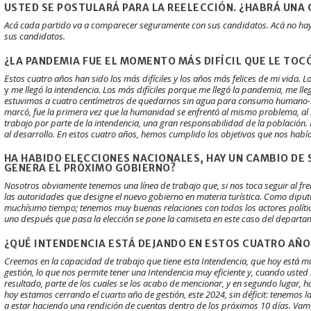
USTED SE POSTULARÁ PARA LA REELECCIÓN. ¿HABRÁ UNA 
Acá cada partido va a comparecer seguramente con sus candidatos. Acá no hay u
sus candidatos.
¿LA PANDEMIA FUE EL MOMENTO MÁS DIFÍCIL QUE LE TOC
Estos cuatro años han sido los más difíciles y los años más felices de mi vida. L
y
me llegó la intendencia. Los más difíciles porque me llegó la pandemia, me lleg
estuvimos a cuatro centímetros de quedarnos sin agua para consumo humano-. 
marcó, fue la primera vez que la humanidad se enfrentó al mismo problema, a
trabajo por parte de la intendencia, una gran responsabilidad de la población.
al desarrollo. En estos cuatro años, hemos cumplido los objetivos que nos hab
HA HABIDO ELECCIONES NACIONALES, HAY UN CAMBIO DE 
GENERA EL PRÓXIMO GOBIERNO?
Nosotros obviamente tenemos una línea de trabajo que, si nos toca seguir al fr
las autoridades que designe el nuevo gobierno en materia turística. Como dipu
muchísimo tiempo; tenemos muy buenas relaciones con todos los actores polític
uno después que pasa la elección se pone la camiseta en este caso del depart
¿QUÉ INTENDENCIA ESTÁ DEJANDO EN ESTOS CUATRO AÑO
Creemos en la capacidad de trabajo que tiene esta Intendencia, que hoy está 
gestión, lo que nos permite tener una Intendencia muy eficiente y, cuando usted 
resultado, parte de los cuales se los acabo de mencionar, y en segundo lugar, h
hoy estamos cerrando el cuarto año de gestión, este 2024, sin déficit: tenemos l
a estar haciendo una rendición de cuentas dentro de los próximos 10 días. Vam