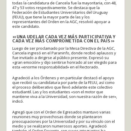
todas la candidatura de Cancela fue la mayoritaria, con 48,
47 y 53 votos respectivamente. Se destaca que la
Federación de Estudiantes Universitarios del Uruguay
(FEUU), que tiene la mayor parte de las y los
representantes del Orden en la AGC, resolvió apoyar a
este candidato.
«UNA UDELAR CADA VEZ MÁS PARTICIPATIVA Y
CADA VEZ MÁS COMPROMETIDA CON EL PAÍS»
Luego de ser proclamado por la Mesa Directiva de la AGC,
Cancela ingresó en el Paraninfo, donde recibió aplausos y
fue invitado a dirigirse al público presente. Expresó su
«gran emoción» y dijo sentirse honrado al ser elegido para
esta «enorme responsabilidad» en el Rectorado.
Agradeció a los Órdenes y en particular destacó el apoyo
que recibió su candidatura por parte de la FEUU, así como
el proceso deliberativo que llevó adelante este colectivo
estudiantil. Las y los estudiantes «son el motor que
mantiene viva a la Universidad, son nuestra razón de ser»,
indicó.
Agregó que con el Orden de Egresados mantuvo varias
reuniones muy provechosas donde se plantearon
preocupaciones por la Universidad y por su vínculo con el
medio y se realizaron numerosos aportes. Agradeció
también al Orden Docente, con cuyos integrantes ha