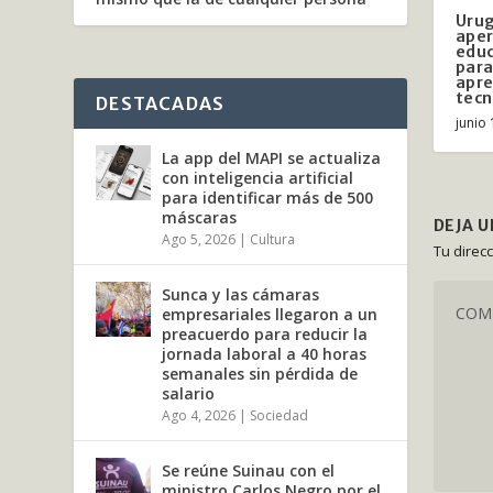
Urug
aper
edu
para
apre
tecn
DESTACADAS
junio 
La app del MAPI se actualiza
con inteligencia artificial
para identificar más de 500
máscaras
DEJA 
Ago 5, 2026
|
Cultura
Tu direc
Sunca y las cámaras
empresariales llegaron a un
preacuerdo para reducir la
jornada laboral a 40 horas
semanales sin pérdida de
salario
Ago 4, 2026
|
Sociedad
Se reúne Suinau con el
ministro Carlos Negro por el