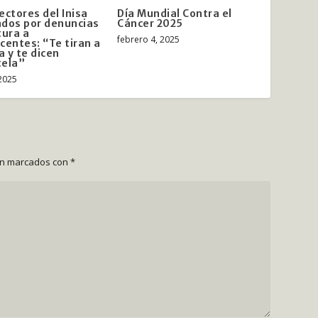
ectores del Inisa
Día Mundial Contra el
dos por denuncias
Cáncer 2025
tura a
febrero 4, 2025
centes: “Te tiran a
a y te dicen
tela”
 2025
án marcados con
*