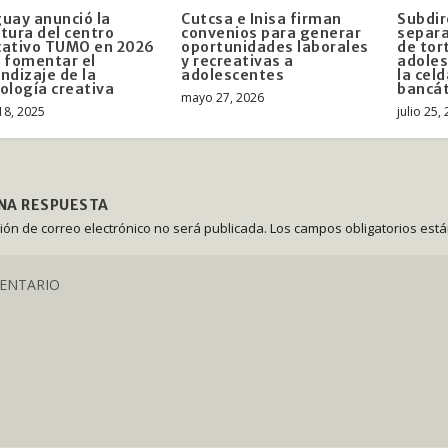
uay anunció la
Cutcsa e Inisa firman
Subdir
tura del centro
convenios para generar
separa
cativo TUMO en 2026
oportunidades laborales
de tor
 fomentar el
y recreativas a
adoles
ndizaje de la
adolescentes
la celd
ología creativa
bancá
mayo 27, 2026
18, 2025
julio 25,
UNA RESPUESTA
ción de correo electrónico no será publicada.
Los campos obligatorios est