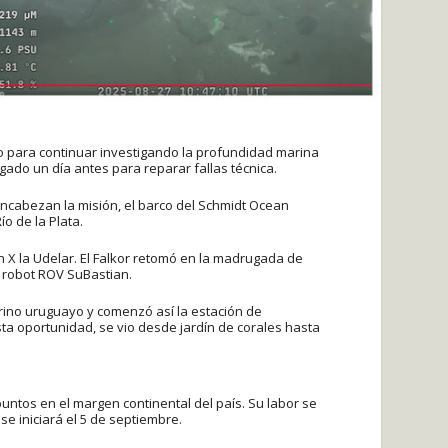
no para continuar investigando la profundidad marina
ado un día antes para reparar fallas técnica.
encabezan la misión, el barco del Schmidt Ocean
ío de la Plata.
en X la Udelar. El Falkor retomó en la madrugada de
l robot ROV SuBastian.
rino uruguayo y comenzó así la estación de
ta oportunidad, se vio desde jardín de corales hasta
puntos en el margen continental del país. Su labor se
e iniciará el 5 de septiembre.