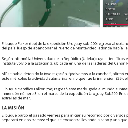
El buque Falkor (too) de la expedición Uruguay sub-200 regresó al océa
del país, luego de abandonar el Puerto de Montevideo, adonde había lleg
Según informó la Universidad de la República (Udelar) cuyos científicos 
Institute volvió a la Estación 3, ubicada en una de las laderas del Cañón R
Allí se había detenido la investigación. “¡Volvemos a la cancha!”, afirmó 
este miércoles la actividad submarina, en lo que fue la inmersión 829 de
El buque científico Falkor (too) regresó esta madrugada al mundo subma
inmersión número 3, en el marco de la expedición Uruguay Sub200. En es
estrellas de mar.
LA MISIÓN
El buque partió el pasado viernes para iniciar su recorrido por diversos 
separará en dos tramos: el que se encuentra llevando a cabo y uno que s