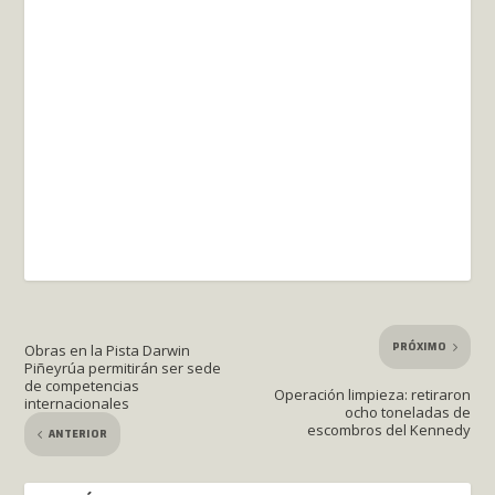
PRÓXIMO
Obras en la Pista Darwin
Piñeyrúa permitirán ser sede
de competencias
Operación limpieza: retiraron
internacionales
ocho toneladas de
escombros del Kennedy
ANTERIOR