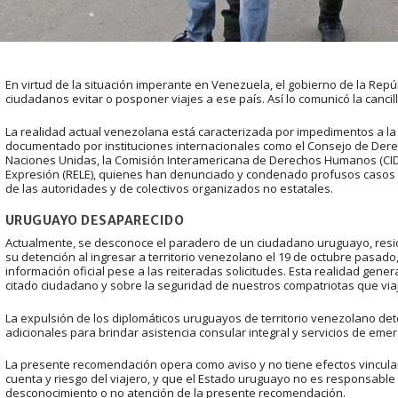
En virtud de la situación imperante en Venezuela, el gobierno de la Rep
ciudadanos evitar o posponer viajes a ese país. Así lo comunicó la cancil
La realidad actual venezolana está caracterizada por impedimentos a la 
documentado por instituciones internacionales como el Consejo de De
Naciones Unidas, la Comisión Interamericana de Derechos Humanos (CIDH),
Expresión (RELE), quienes han denunciado y condenado profusos casos d
de las autoridades y de colectivos organizados no estatales.
URUGUAYO DESAPARECIDO
Actualmente, se desconoce el paradero de un ciudadano uruguayo, resid
su detención al ingresar a territorio venezolano el 19 de octubre pasado
información oficial pese a las reiteradas solicitudes. Esta realidad gene
citado ciudadano y sobre la seguridad de nuestros compatriotas que via
La expulsión de los diplomáticos uruguayos de territorio venezolano de
adicionales para brindar asistencia consular integral y servicios de eme
La presente recomendación opera como aviso y no tiene efectos vinculan
cuenta y riesgo del viajero, y que el Estado uruguayo no es responsable
desconocimiento o no atención de la presente recomendación.