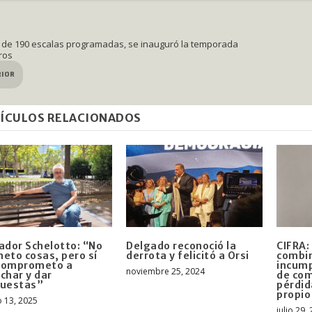
de 190 escalas programadas, se inauguró la temporada
ros
RIOR
ÍCULOS RELACIONADOS
ador Schelotto: “No
Delgado reconoció la
CIFRA: 
eto cosas, pero sí
derrota y felicitó a Orsi
combin
comprometo a
incump
noviembre 25, 2024
char y dar
de com
puestas”
pérdid
propio
 13, 2025
julio 29,