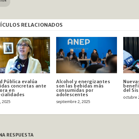
RIOR
ÍCULOS RELACIONADOS
d Pública evalúa
Alcohol y energizantes
Nuevas
das concretas ante
son las bebidas más
benefi
ora en
consumidas por
del Si
cialidades
adolescentes
octubre 
3, 2025
septiembre 2, 2025
UNA RESPUESTA