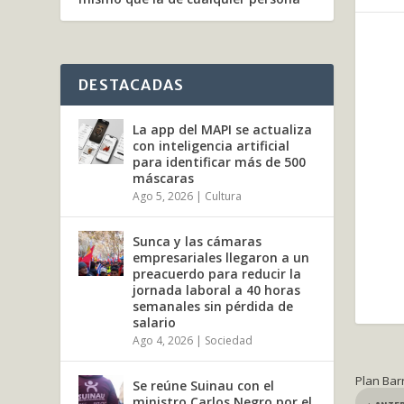
DESTACADAS
La app del MAPI se actualiza
con inteligencia artificial
para identificar más de 500
máscaras
Ago 5, 2026
|
Cultura
Sunca y las cámaras
empresariales llegaron a un
preacuerdo para reducir la
jornada laboral a 40 horas
semanales sin pérdida de
salario
Ago 4, 2026
|
Sociedad
Plan Bar
Se reúne Suinau con el
ministro Carlos Negro por el