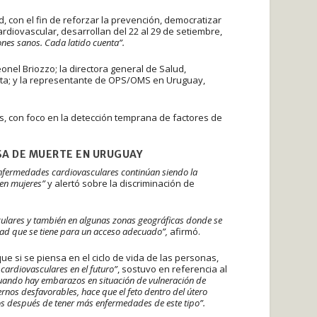
, con el fin de reforzar la prevención, democratizar
cardiovascular, desarrollan del 22 al 29 de setiembre,
nes sanos. Cada latido cuenta”.
eonel Briozzo; la directora general de Salud,
sta; y la representante de OPS/OMS en Uruguay,
es, con foco en la detección temprana de factores de
A DE MUERTE EN URUGUAY
enfermedades cardiovasculares continúan siendo la
 en mujeres”
y alertó sobre la discriminación de
ulares y también en algunas zonas geográficas donde se
ltad que se tiene para un acceso adecuado”,
afirmó.
 si se piensa en el ciclo de vida de las personas,
ardiovasculares en el futuro”
, sostuvo en referencia al
uando hay embarazos en situación de vulneración de
nos desfavorables, hace que el feto dentro del útero
os después de tener más enfermedades de este tipo”.