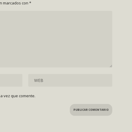
án marcados con
*
ma vez que comente.