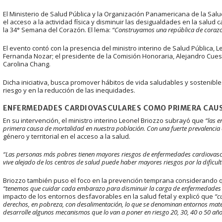
El Ministerio de Salud Pública y la Organización Panamericana de la Salud
el acceso a la actividad física y disminuir las desigualdades en la salud 
la 34° Semana del Corazón. El lema:
“Construyamos una república de corazo
El evento contó con la presencia del ministro interino de Salud Pública, L
Fernanda Nozar; el presidente de la Comisión Honoraria, Alejandro Cue
Carolina Chang.
Dicha iniciativa, busca promover hábitos de vida saludables y sostenibl
riesgo y en la reducción de las inequidades.
ENFERMEDADES CARDIOVASCULARES COMO PRIMERA CAUS
En su intervención, el ministro interino Leonel Briozzo subrayó que
“las 
primera causa de mortalidad en nuestra población
.
Con una fuerte prevalencia
género y territorial en el acceso a la salud.
“Las personas más pobres tienen mayores riesgos de enfermedades cardiovasc
vive alejado de los centros de salud puede haber mayores riesgos por la dificu
Briozzo también puso el foco en la prevención temprana considerando que
“tenemos que cuidar cada embarazo para disminuir la carga de enfermedades c
impacto de los entornos desfavorables en la salud fetal y explicó que
“c
derechos, en pobreza, con desalimentación, lo que se denominan entornos mater
desarrolle algunos mecanismos que lo van a poner en riesgo 20, 30, 40 o 50 añ