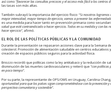
así como
“favorecer las consultas precoces y el acceso más fácil a los centros d
las tasas son más altas.
También subrayó la importancia del ejercicio físico: “S
i nosotros logramos 
mayor intensidad, mayor tiempo de ejercicio, vamos a prevenir las enfermedad
es una medida para hacer tanto en prevención primaria como secundari
salud que esté contraindicado a hacer ejercicio. Todos en su medida y con la
hacer ejercicio”,
afirmó.
EL ROL DE LAS POLÍTICAS PÚBLICAS Y LA COMUNIDAD
Durante la presentación se repasaron acciones clave para la Semana del 
colesterol. Promoción de alimentación saludable en centros educativos 
creación de espacios públicos seguros para la actividad física.
Briozzo recordó que políticas como la ley antitabaco y la reducción de s
disminución de las muertes cardiovasculares y reiteró que
“con políticas
en poco tiempo”.
Por su parte, la representante de OPS/OMS en Uruguay, Carolina Chang
oportunidad para que los países sigan comprometiéndose con la prevención y e
perspectiva comunitaria y sostenible”.