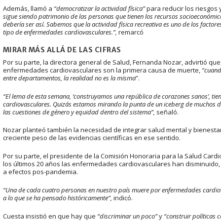
Además, llamó a
“democratizar la actividad física”
para reducir los riesgos
sigue siendo patrimonio de las personas que tienen los recursos socioeconómic
debería ser así. Sabemos que la actividad física recreativa es uno de los facto
tipo de enfermedades cardiovasculares.”,
remarcó
MIRAR MÁS ALLÁ DE LAS CIFRAS
Por su parte, la directora general de Salud, Fernanda Nozar, advirtió 
enfermedades cardiovasculares son la primera causa de muerte,
“cuand
entre departamentos, la realidad no es la misma
”.
“El lema de esta semana, ‘construyamos una república de corazones sanos’, tien
cardiovasculares. Quizás estamos mirando la punta de un iceberg de muchos de
las cuestiones de género y equidad dentro del sistema”,
señaló.
Nozar planteó también la necesidad de integrar salud mental y bienestar
creciente peso de las evidencias científicas en ese sentido.
Por su parte, el presidente de la Comisión Honoraria para la Salud Card
los últimos 20 años las enfermedades cardiovasculares han disminuido, 
a efectos pos-pandemia.
“Una de cada cuatro personas en nuestro país muere por enfermedades cardio
a lo que se ha pensado históricamente”,
indicó.
Cuesta insistió en que hay que
“discriminar un poco”
y
“construir políticas