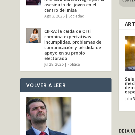
ANTE
asesinato del joven en el
centro del Inisa
Ago 3, 2026
|
Sociedad
ART
CIFRA: la caída de Orsi
combina expectativas
incumplidas, problemas de
comunicación y pérdida de
apoyo en su propio
electorado
Jul 29, 2026
|
Política
Salu
medi
VOLVER A LEER
dem
espe
julio 
DEJA 