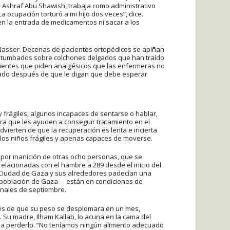
, Ashraf Abu Shawish, trabaja como administrativo
 ocupación torturó a mi hijo dos veces”, dice.
n la entrada de medicamentos ni sacar a los
 Nasser. Decenas de pacientes ortopédicos se apiñan
, tumbados sobre colchones delgados que han traído
acientes que piden analgésicos que las enfermeras no
rado después de que le digan que debe esperar
 frágiles, algunos incapaces de sentarse o hablar,
ara que les ayuden a conseguir tratamiento en el
vierten de que la recuperación es lenta e incierta
 los niños frágiles y apenas capaces de moverse.
 por inanición de otras ocho personas, que se
elacionadas con el hambre a 289 desde el inicio del
de Ciudad de Gaza y sus alrededores padecían una
a población de Gaza— están en condiciones de
inales de septiembre.
és de que su peso se desplomara en un mes,
. Su madre, Ilham Kallab, lo acuna en la cama del
do a perderlo. “No teníamos ningún alimento adecuado