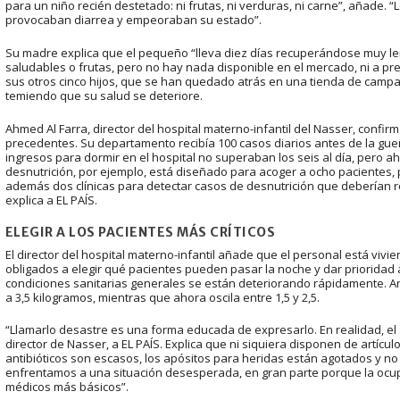
para un niño recién destetado: ni frutas, ni verduras, ni carne”, añade. 
provocaban diarrea y empeoraban su estado”.
Su madre explica que el pequeño “lleva diez días recuperándose muy l
saludables o frutas, pero no hay nada disponible en el mercado, ni a pr
sus otros cinco hijos, que se han quedado atrás en una tienda de camp
temiendo que su salud se deteriore.
Ahmed Al Farra, director del hospital materno-infantil del Nasser, confir
precedentes. Su departamento recibía 100 casos diarios antes de la guerr
ingresos para dormir en el hospital no superaban los seis al día, pero a
desnutrición, por ejemplo, está diseñado para acoger a ocho pacientes,
además dos clínicas para detectar casos de desnutrición que deberían r
explica a EL PAÍS.
ELEGIR A LOS PACIENTES MÁS CRÍTICOS
El director del hospital materno-infantil añade que el personal está viv
obligados a elegir qué pacientes pueden pasar la noche y dar prioridad a 
condiciones sanitarias generales se están deteriorando rápidamente. Ante
a 3,5 kilogramos, mientras que ahora oscila entre 1,5 y 2,5.
“Llamarlo desastre es una forma educada de expresarlo. En realidad, el si
director de Nasser, a EL PAÍS. Explica que ni siquiera disponen de artícul
antibióticos son escasos, los apósitos para heridas están agotados y n
enfrentamos a una situación desesperada, en gran parte porque la ocupa
médicos más básicos”.