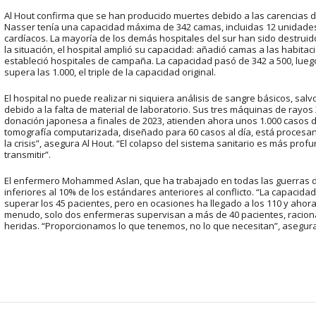
Al Hout confirma que se han producido muertes debido a las carencias del
Nasser tenía una capacidad máxima de 342 camas, incluidas 12 unidades
cardíacos. La mayoría de los demás hospitales del sur han sido destruid
la situación, el hospital amplió su capacidad: añadió camas a las habitacio
estableció hospitales de campaña. La capacidad pasó de 342 a 500, lue
supera las 1.000, el triple de la capacidad original.
El hospital no puede realizar ni siquiera análisis de sangre básicos, sal
debido a la falta de material de laboratorio. Sus tres máquinas de rayos 
donación japonesa a finales de 2023, atienden ahora unos 1.000 casos dia
tomografía computarizada, diseñado para 60 casos al día, está procesan
la crisis”, asegura Al Hout. “El colapso del sistema sanitario es más pro
transmitir”.
El enfermero Mohammed Aslan, que ha trabajado en todas las guerras d
inferiores al 10% de los estándares anteriores al conflicto. “La capacid
superar los 45 pacientes, pero en ocasiones ha llegado a los 110 y ahora 
menudo, solo dos enfermeras supervisan a más de 40 pacientes, raciona
heridas. “Proporcionamos lo que tenemos, no lo que necesitan”, asegura