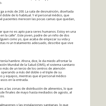
o.
ga a más de 200. La sala de desnutrición, diseñada
l doble de lo habitual. Y el personal médico, que
 qué pacientes merecen las pocas camas que quedan,
ar que no es apto para seres humanos. Estoy en una
n la calle”. Este joven, padre de un niño de dos
alguien como yo, que acaba de empezar su vida y
letas ni un tratamiento adecuado, describe que vive
nía hambre. Ahora, dice, le da miedo afrontar la
ión Mundial de la Salud (OMS), el sistema sanitario
o más de un tercio de los centros de atención
 operando a más del doble o el triple de su
s y equipos, mientras que el personal médico
rasos en la entrada.
s a las zonas de distribución de alimentos, lo que
de finales de mayo hasta mediados de agosto, al
tos.
lmacenes y las instalaciones sanitarias, lo que