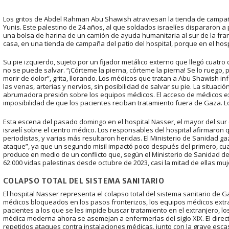
Los gritos de Abdel Rahman Abu Shawish atraviesan la tienda de campaña
Yunis. Este palestino de 24 años, al que soldados israelíes dispararon 
una bolsa de harina de un camión de ayuda humanitaria al sur de la fra
casa, en una tienda de campaña del patio del hospital, porque en el hosp
Su pie izquierdo, sujeto por un fijador metálico externo que llegó cuatro
no se puede salvar. “¡Córteme la pierna, córteme la pierna! Se lo ruego,
morir de dolor”, grita, llorando. Los médicos que tratan a Abu Shawish 
las venas, arterias y nervios, sin posibilidad de salvar su pie. La situaci
abrumadora presión sobre los equipos médicos. El acceso de médicos ext
imposibilidad de que los pacientes reciban tratamiento fuera de Gaza. 
Esta escena del pasado domingo en el hospital Nasser, el mayor del su
israelí sobre el centro médico. Los responsables del hospital afirmaron 
periodistas, y varias más resultaron heridas. El Ministerio de Sanidad 
ataque”, ya que un segundo misil impactó poco después del primero, cua
produce en medio de un conflicto que, según el Ministerio de Sanidad d
62.000 vidas palestinas desde octubre de 2023, casi la mitad de ellas muj
COLAPSO TOTAL DEL SISTEMA SANITARIO
El hospital Nasser representa el colapso total del sistema sanitario de 
médicos bloqueados en los pasos fronterizos, los equipos médicos extran
pacientes a los que se les impide buscar tratamiento en el extranjero, 
médica moderna ahora se asemejan a enfermerías del siglo XIX. El director
repetidos ataques contra instalaciones médicas, junto con la grave es