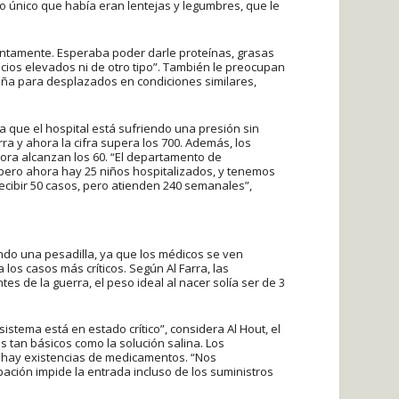
“Lo único que había eran lentejas y legumbres, que le
entamente. Esperaba poder darle proteínas, grasas
ecios elevados ni de otro tipo”. También le preocupan
aña para desplazados en condiciones similares,
ma que el hospital está sufriendo una presión sin
a y ahora la cifra supera los 700. Además, los
hora alcanzan los 60. “El departamento de
 pero ahora hay 25 niños hospitalizados, y tenemos
ecibir 50 casos, pero atienden 240 semanales”,
iendo una pesadilla, ya que los médicos se ven
los casos más críticos. Según Al Farra, las
s de la guerra, el peso ideal al nacer solía ser de 3
stema está en estado crítico”, considera Al Hout, el
os tan básicos como la solución salina. Los
o hay existencias de medicamentos. “Nos
ción impide la entrada incluso de los suministros