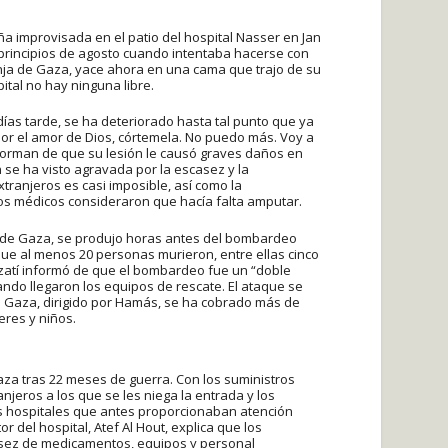
 improvisada en el patio del hospital Nasser en Jan
a principios de agosto cuando intentaba hacerse con
nja de Gaza, yace ahora en una cama que trajo de su
ital no hay ninguna libre.
 días tarde, se ha deteriorado hasta tal punto que ya
 por el amor de Dios, córtemela. No puedo más. Voy a
informan de que su lesión le causó graves daños en
ón se ha visto agravada por la escasez y la
ranjeros es casi imposible, así como la
Los médicos consideraron que hacía falta amputar.
r de Gaza, se produjo horas antes del bombardeo
que al menos 20 personas murieron, entre ellas cinco
gazatí informó de que el bombardeo fue un “doble
ndo llegaron los equipos de rescate. El ataque se
e Gaza, dirigido por Hamás, se ha cobrado más de
eres y niños.
Gaza tras 22 meses de guerra. Con los suministros
jeros a los que se les niega la entrada y los
los hospitales que antes proporcionaban atención
 del hospital, Atef Al Hout, explica que los
casez de medicamentos, equipos y personal