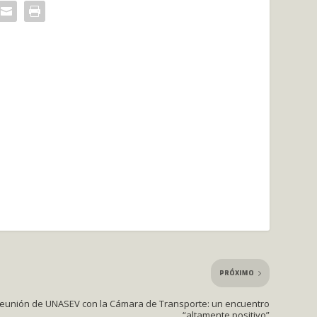
PRÓXIMO
eunión de UNASEV con la Cámara de Transporte: un encuentro
“altamente positivo”