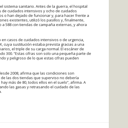
 sistema sanitario. Antes de la guerra, el hospital
 de cuidados intensivos y ocho de cuidados
os o han dejado de funcionar y, para hacer frente a
nes existentes, utilizó los pasillos y, finalmente,
go a 588 con tiendas de campaña externas, y ahora
vo en casos de cuidados intensivos o de urgencia,
X, cuya sustitución estaba prevista gracias a una
rios, el triple de su carga normal. El escáner de
do 300. “Estas cifras son solo una pequeña parte de
fundo y peligroso de lo que estas cifras pueden
esde 2008, afirma que las condiciones son
ad de las dos tiendas que superviso no debería
hay más de 80, todos ellos en el suelo”, afirma. A
ndo las gasas y retrasando el cuidado de las
.