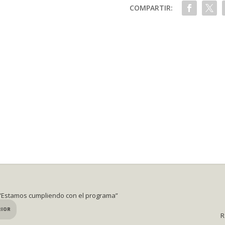
COMPARTIR:
 “Estamos cumpliendo con el programa”
RIOR
R