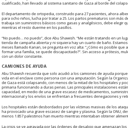
cualificado, han llevado al sistema sanitario de Gaza al borde del colaps
El departamento de ortopedia, construido para 27 pacientes, ahora alber
para ocho niños, lucha por tratar a 25. Los partos prematuros son más de
trabaja sin suministros básicos como gasas y analgésicos, debe elegir
mientras el resto duerme en los pasillos.
“No puedo… no puedo”, dice Abu Shawish. “Me están tratando en un lug
tienda de campaña abierta y ni siquiera hay un cuarto de baño. Estamos e
meses llamado Kanan, se pregunta en voz alta: “¿Cómo es posible que 
formar una familia, se quede discapacitado?”. Sin acceso a prótesis, mu
con un dolor constante.
CAMIONES DE AYUDA
Abu Shawish recuerda que solo acudió a los camiones de ayuda porque te
vida en el enclave como persona con una amputación. Según la Organizac
de Gaza está colapsando, con menos de la mitad de los hospitales y poc
primaria funcionando a duras penas. Las principales instalaciones están
capacidad, en medio de una grave escasez de medicamentos, suministro
internacional y los envíos se enfrentan a frecuentes denegaciones y ret
Los hospitales están desbordados por las víctimas masivas de los ataque
ha provocado una grave escasez de sangre y plasma. Según la ONU, des
menos 1.857 palestinos han muerto mientras intentaban obtener alimen
La crisis se ve agravada por las órdenes de desalojo que amenazan los a