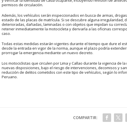
y verificar la identidad de cada ocupante, incluyendo revisión de antece
permisos de circulación.
Además, los vehículos serán inspeccionados en busca de armas, drogas, 
estado de las placas de matrícula. Si se descubre alguna irregularidad, 
deterioradas, dañadas, laminadas o con objetos que impidan su correcta 
retener inmediatamente la motocicleta y derivarla a las oficinas correspo
caso.
Todas estas medidas estarán vigentes durante el tiempo que dure el est
desde la entrada en vigor de la norma, aunque el plazo podría extender
prorrogar la emergencia mediante un nuevo decreto.
Los motociclistas que circulen por Lima y Callao durante la vigencia de 
nuevas disposiciones, bajo el riesgo de intervenciones, decomisos y san
reducción de delitos cometidos con este tipo de vehículos, según lo inf
Peruano.
COMPARTIR: