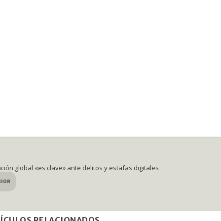
ión global «es clave» ante delitos y estafas digitales
RIOR
ÍCULOS RELACIONADOS