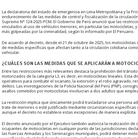
La declaratoria del estado de emergencia en Lima Metropolitana y la Prov
endurecimiento de las medidas de control y fiscalización de la circulació
Supremo N° 124-2025-PCM. El Gobierno de Perú anunció que las restricci
vinculados al uso de vehículos menores, en particular las motocicletas, y
más golpeadas por la criminalidad, según lo informado por El Peruano.
De acuerdo al decreto, desde el 21 de octubre de 2025, los motociclistas
de medidas específicas que afectan tanto a la circulación cotidiana com
vehicular.
¿CUÁLES SON LAS MEDIDAS QUE SE APLICARÁN A MOTOCIC
Entre las restricciones más relevantes destaca la prohibición del tráns
motorizados de la categoría L3, es decir, en motocicletas lineales. Esta 
operativos para combatir el sicariato, la extorsión y el robo agravado, 
delitos. Las investigaciones de la Policía Nacional del Perú (PNP), consig
asaltos cometidos por motociclistas involucran a dos adultos que emple
La restricción implica que únicamente podrá trasladarse una persona a
trate de menores o esté justificado mediante circunstancias específicas
aunque el decreto no establece estas excepciones de manera explícita.
El decreto anunciado por el Ejecutivo también autoriza la realización de
ocupantes de motocicletas en cualquier punto de las jurisdicciones dec
las Fuerzas Armadas y los Serenazgos municipales, podrá detener motoci