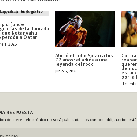
mp difunde
grafías de la llamada
a que Netanyahu
ó perdón a Qatar
re 1, 2025
Murió el Indio Solari a los
Corin
77 años: el adiós a una
reapar
leyenda del rock
quere
democ
junio 5, 2026
estar 
por la
diciembr
UNA RESPUESTA
ción de correo electrónico no será publicada.
Los campos obligatorios est