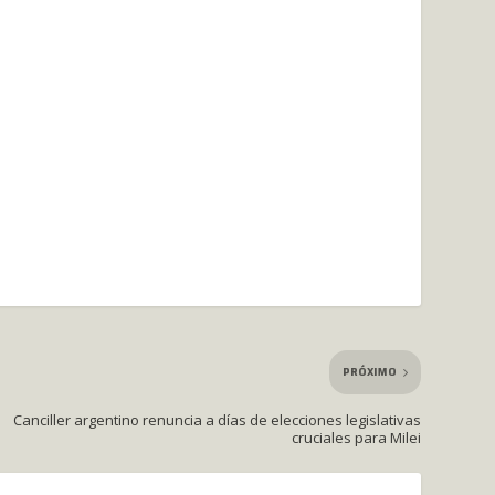
PRÓXIMO
Canciller argentino renuncia a días de elecciones legislativas
cruciales para Milei