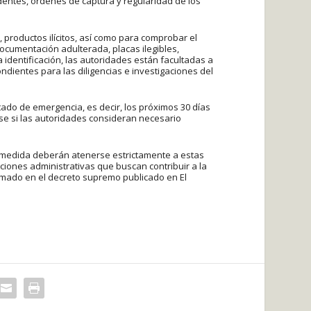
dentes, órdenes de captura y regularidad de los
productos ilícitos, así como para comprobar el
documentación adulterada, placas ilegibles,
identificación, las autoridades están facultadas a
ndientes para las diligencias e investigaciones del
ado de emergencia, es decir, los próximos 30 días
se si las autoridades consideran necesario
la medida deberán atenerse estrictamente a estas
ciones administrativas que buscan contribuir a la
ormado en el decreto supremo publicado en El