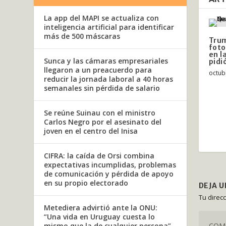
La app del MAPI se actualiza con
inteligencia artificial para identificar
más de 500 máscaras
Tru
foto
en l
Sunca y las cámaras empresariales
pidi
llegaron a un preacuerdo para
octub
reducir la jornada laboral a 40 horas
semanales sin pérdida de salario
Se reúne Suinau con el ministro
Carlos Negro por el asesinato del
joven en el centro del Inisa
CIFRA: la caída de Orsi combina
expectativas incumplidas, problemas
de comunicación y pérdida de apoyo
en su propio electorado
DEJA 
Tu direc
Metediera advirtió ante la ONU:
“Una vida en Uruguay cuesta lo
mismo que la de cualquier persona”