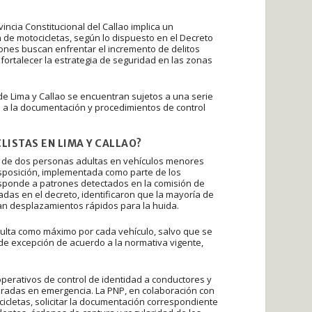
incia Constitucional del Callao implica un
n de motocicletas, según lo dispuesto en el Decreto
ones buscan enfrentar el incremento de delitos
 fortalecer la estrategia de seguridad en las zonas
 de Lima y Callao se encuentran sujetos a una serie
o a la documentación y procedimientos de control
LISTAS EN LIMA Y CALLAO?
ito de dos personas adultas en vehículos menores
disposición, implementada como parte de los
responde a patrones detectados en la comisión de
nadas en el decreto, identificaron que la mayoría de
an desplazamientos rápidos para la huida.
dulta como máximo por cada vehículo, salvo que se
 de excepción de acuerdo a la normativa vigente,
 operativos de control de identidad a conductores y
laradas en emergencia. La PNP, en colaboración con
cletas, solicitar la documentación correspondiente