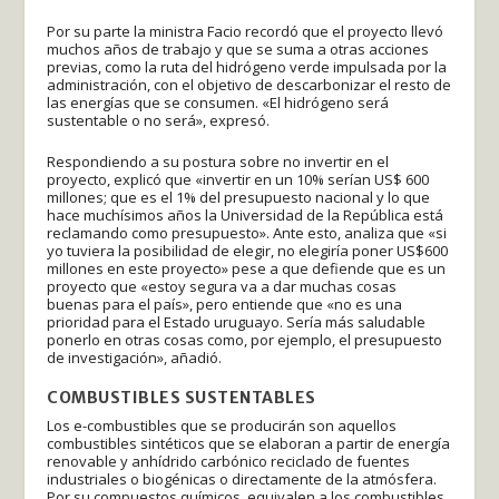
Por su parte la ministra Facio recordó que el proyecto llevó
muchos años de trabajo y que se suma a otras acciones
previas, como la ruta del hidrógeno verde impulsada por la
administración, con el objetivo de descarbonizar el resto de
las energías que se consumen. «El hidrógeno será
sustentable o no será», expresó.
Respondiendo a su postura sobre no invertir en el
proyecto, explicó que «invertir en un 10% serían US$ 600
millones; que es el 1% del presupuesto nacional y lo que
hace muchísimos años la Universidad de la República está
reclamando como presupuesto». Ante esto, analiza que «si
yo tuviera la posibilidad de elegir, no elegiría poner US$600
millones en este proyecto» pese a que defiende que es un
proyecto que «estoy segura va a dar muchas cosas
buenas para el país», pero entiende que «no es una
prioridad para el Estado uruguayo. Sería más saludable
ponerlo en otras cosas como, por ejemplo, el presupuesto
de investigación», añadió.
COMBUSTIBLES SUSTENTABLES
Los e-combustibles que se producirán son aquellos
combustibles sintéticos que se elaboran a partir de energía
renovable y anhídrido carbónico reciclado de fuentes
industriales o biogénicas o directamente de la atmósfera.
Por su compuestos químicos, equivalen a los combustibles