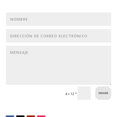
ENVIAR
=
4 + 12