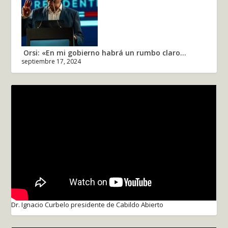
Orsi: «En mi gobierno habrá un rumbo claro...
septiembre 17, 2024
Dr. Ignacio Curbelo presidente de Cabildo Abierto