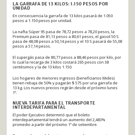
LA GARRAFA DE 13 KILOS: 1.150 PESOS POR
UNIDAD
En consecuencia la garrafa de 13 kilos pasará de 1.050
pesos a 1.150 pesos por unidad.
La nafta Súper 95 pasa de 78,72 pesos a 78,20 pesos, la
Premium pasa de 81,13 pesos a 80,61 pesos, el gasoil 50 S
pasa de 48,08 pesos a 50,14 pesos y el 10 S pasará de 55,08
pesos a 57,14 pesos.
El supergás pasa de 80,77 pesos a 88,46 pesos por kilo, por
lo cual la recarga de 3 kilos costará 265 pesos con 38
centésimos y la de 13 kilos 1.150.
Los hogares de menores ingresos (beneficiarios Mides)
tienen rebaja de 50% y pagarán $ 575 por una garrafa de
13 kg. Los nuevos precios regirán desde el próximo lunes
1º.
NUEVA TARIFA PARA EL TRANSPORTE
INTERDEPARTAMENTAL
El poder Ejecutivo determinó que el boleto
interdepartamental tendrá un aumento del 2,483%
promedio a partir del próximo 1º de setiembre.