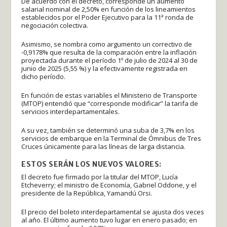
De acuerdo con el decreto, corresponde un aumento
salarial nominal de 2,50% en función de los lineamientos
establecidos por el Poder Ejecutivo para la 11ª ronda de
negociación colectiva.
Asimismo, se nombra como argumento un correctivo de
-0,9178% que resulta de la comparación entre la inflación
proyectada durante el período 1º de julio de 2024 al 30 de
junio de 2025 (5,55 %) y la efectivamente registrada en
dicho período.
En función de estas variables el Ministerio de Transporte
(MTOP) entendió que “corresponde modificar” la tarifa de
servicios interdepartamentales.
A su vez, también se determinó una suba de 3,7% en los
servicios de embarque en la Terminal de Ómnibus de Tres
Cruces únicamente para las líneas de larga distancia.
ESTOS SERÁN LOS NUEVOS VALORES:
El decreto fue firmado por la titular del MTOP, Lucía
Etcheverry; el ministro de Economía, Gabriel Oddone, y el
presidente de la República, Yamandú Orsi.
El precio del boleto interdepartamental se ajusta dos veces
al año. El último aumento tuvo lugar en enero pasado; en