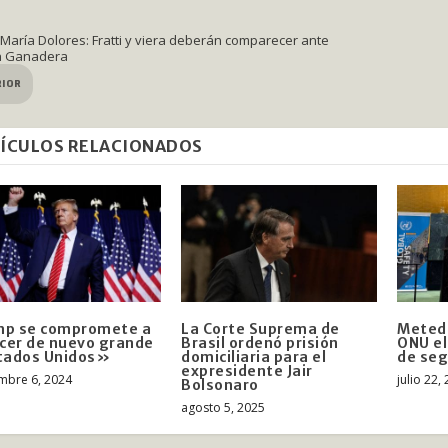
 María Dolores: Fratti y viera deberán comparecer ante
n Ganadera
RIOR
ÍCULOS RELACIONADOS
mp se compromete a
La Corte Suprema de
Metedi
er de nuevo grande
Brasil ordenó prisión
ONU e
tados Unidos»
domiciliaria para el
de seg
expresidente Jair
mbre 6, 2024
julio 22,
Bolsonaro
agosto 5, 2025