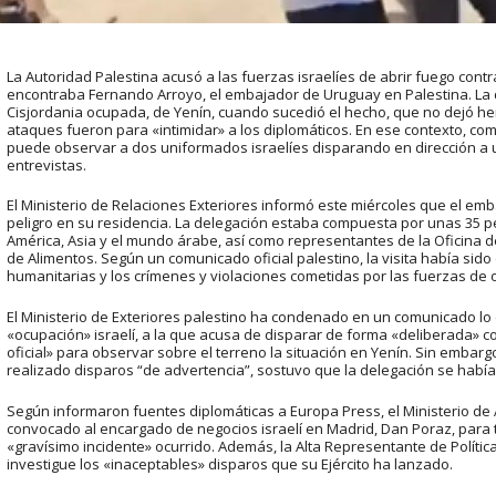
La Autoridad Palestina acusó a las fuerzas israelíes de abrir fuego con
encontraba Fernando Arroyo, el embajador de Uruguay en Palestina. La d
Cisjordania ocupada, de Yenín, cuando sucedió el hecho, que no dejó heri
ataques fueron para «intimidar» a los diplomáticos. En ese contexto, c
puede observar a dos uniformados israelíes disparando en dirección a
entrevistas.
El Ministerio de Relaciones Exteriores informó este miércoles que el e
peligro en su residencia. La delegación estaba compuesta por unas 35 pe
América, Asia y el mundo árabe, así como representantes de la Oficina 
de Alimentos. Según un comunicado oficial palestino, la visita había sid
humanitarias y los crímenes y violaciones cometidas por las fuerzas de 
El Ministerio de Exteriores palestino ha condenado en un comunicado lo 
«ocupación» israelí, a la que acusa de disparar de forma «deliberada» c
oficial» para observar sobre el terreno la situación en Yenín. Sin embargo
realizado disparos “de advertencia”, sostuvo que la delegación se habí
Según informaron fuentes diplomáticas a Europa Press, el Ministerio de
convocado al encargado de negocios israelí en Madrid, Dan Poraz, para 
«gravísimo incidente» ocurrido. Además, la Alta Representante de Política 
investigue los «inaceptables» disparos que su Ejército ha lanzado.