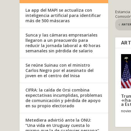
La app del MAPI se actualiza con
Estancia
inteligencia artificial para identificar
Comisió
más de 500 máscaras
ANTE
Sunca y las cámaras empresariales
llegaron a un preacuerdo para
ART
reducir la jornada laboral a 40 horas
semanales sin pérdida de salario
Se reúne Suinau con el ministro
Carlos Negro por el asesinato del
joven en el centro del Inisa
CIFRA: la caída de Orsi combina
expectativas incumplidas, problemas
Tru
de comunicación y pérdida de apoyo
«hac
a Es
en su propio electorado
novie
Metediera advirtió ante la ONU:
“Una vida en Uruguay cuesta lo
mismo que la de cualquier persona”