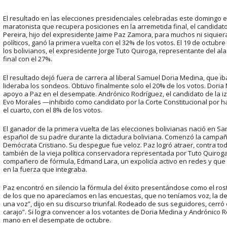
El resultado en las elecciones presidenciales celebradas este domingo 
maratonista que recupera posiciones en la arremetida final, el candidat
Pereira, hijo del expresidente Jaime Paz Zamora, para muchos ni siquiera
políticos, ganó la primera vuelta con el 32% de los votos. El 19 de octubr
los bolivianos, el expresidente Jorge Tuto Quiroga, representante del ala
final con el 27%.
El resultado dejó fuera de carrera al liberal Samuel Doria Medina, que iba
lideraba los sondeos. Obtuvo finalmente solo el 20% de los votos. Doria
apoyo a Paz en el desempate. Andrónico Rodríguez, el candidato de la 
Evo Morales —inhibido como candidato por la Corte Constitucional por 
el cuarto, con el 8% de los votos.
El ganador de la primera vuelta de las elecciones bolivianas nació en Sa
español de su padre durante la dictadura boliviana. Comenzó la campaña
Demócrata Cristiano. Su despegue fue veloz. Paz logró atraer, contra todo
también de la vieja política conservadora representada por Tuto Quiroga,
compañero de fórmula, Edmand Lara, un expolicía activo en redes y que
en la fuerza que integraba.
Paz encontró en silencio la fórmula del éxito presentándose como el rost
de los que no aparecíamos en las encuestas, que no teníamos voz, la de 
una voz”, dijo en su discurso triunfal. Rodeado de sus seguidores, cerró 
carajo”. Si logra convencer a los votantes de Doria Medina y Andrónico R
mano en el desempate de octubre.