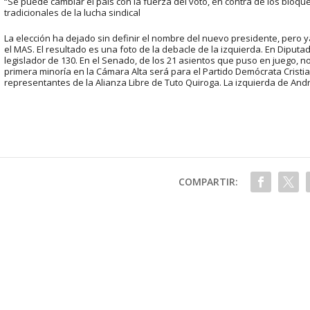
“Se puede cambiar el país con la fuerza del voto, en contra de los bloque
tradicionales de la lucha sindical
La elección ha dejado sin definir el nombre del nuevo presidente, pero 
el MAS. El resultado es una foto de la debacle de la izquierda. En Diputa
legislador de 130. En el Senado, de los 21 asientos que puso en juego, 
primera minoría en la Cámara Alta será para el Partido Demócrata Cristia
representantes de la Alianza Libre de Tuto Quiroga. La izquierda de An
COMPARTIR: