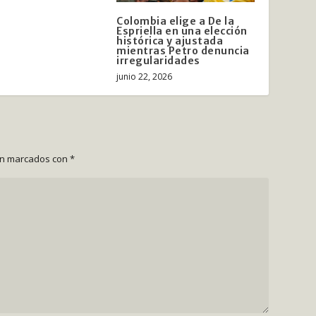
Colombia elige a De la
Espriella en una elección
histórica y ajustada
mientras Petro denuncia
irregularidades
junio 22, 2026
án marcados con
*