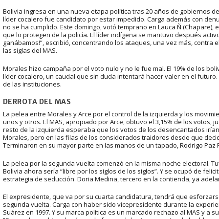
Bolivia ingresa en una nueva etapa política tras 20 años de gobiernos de
líder cocalero fue candidato por estar impedido. Carga además con denu
no se ha cumplido. Este domingo, votó temprano en Lauca Ñ (Chapare), 
que lo protegen de la policía. El líder indígena se mantuvo después activo
ganábamos!”, escribió, concentrando los ataques, una vez más, contra el 
las siglas del MAS.
Morales hizo campaña por el voto nulo y no le fue mal. El 19% de los boliv
líder cocalero, un caudal que sin duda intentará hacer valer en el futuro.
de las instituciones.
DERROTA DEL MAS
La pelea entre Morales y Arce por el control de la izquierda y los movim
unos y otros. El MAS, apropiado por Arce, obtuvo el 3,15% de los votos, ju
resto de la izquierda esperaba que los votos de los desencantados irían
Morales, pero en las filas de los considerados traidores desde que decid
Terminaron en su mayor parte en las manos de un tapado, Rodrigo Paz P
La pelea por la segunda vuelta comenzó en la misma noche electoral. T
Bolivia ahora sería “libre por los siglos de los siglos”. Y se ocupó de feli
estrategia de seducción. Doria Medina, tercero en la contienda, ya adel
El expresidente, que va por su cuarta candidatura, tendrá que esforzarse
segunda vuelta. Carga con haber sido vicepresidente durante la experien
Suárez en 1997. Y su marca política es un marcado rechazo al MAS y a su 