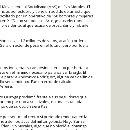
l Movimiento al Socialismo (MAS) de Evo Morales. El
ncias por estupro y tiene un pedido de arresto que
escoltado por un operativo de 150 hombres y mujeres
 en X. “De no ser por Luis Arce, ¡estas elecciones las
presidente, al que acusa de proscribirlo y robarle
ianos, casi 1.2 millones de votos, acató la orden el
 Será un actor de peso en el futuro, pero por fuera
ientos indígenas y campesinos terminó por hartar a
sto en el mínimo necesario para salvar la sigla. El
 a parar a Andrónico Rodríguez, alguna vez delfín de
ió ser candidato. Fue un error de cálculo.
ereira.
uto Quiroga proclamó frente a sus seguidores que
citar uno por uno a sus rivales, en una estudiada
antó que su opción será Paz.
 por seducir al centro si pretende remontar en la
cia democrática del militar golpista Hugo Banzer
líder, Evo Morales, algo que no olvidó el domingo.