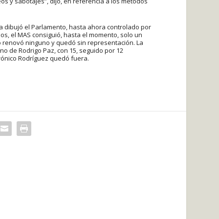
os y sabotajes”, dijo, en referencia a los métodos
ya dibujó el Parlamento, hasta ahora controlado por
dos, el MAS consiguió, hasta el momento, solo un
no renovó ninguno y quedó sin representación. La
no de Rodrigo Paz, con 15, seguido por 12
drónico Rodríguez quedó fuera.