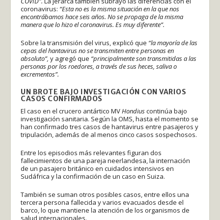
COVID”.
La jerarca también subrayó las diferencias con el
coronavirus:
“Esta no es la misma situación en la que nos
encontrábamos hace seis años. No se propaga de la misma
manera que lo hizo el coronavirus. Es muy diferente”.
Sobre la transmisión del virus, explicó que
“la mayoría de las
cepas del hantavirus no se transmiten entre personas en
absoluto”,
y agregó que
“principalmente son transmitidas a las
personas por los roedores, a través de sus heces, saliva o
excrementos”.
UN BROTE BAJO INVESTIGACIÓN CON VARIOS
CASOS CONFIRMADOS
El caso en el crucero antártico MV
Hondius
continúa bajo
investigación sanitaria. Según la OMS, hasta el momento se
han confirmado tres casos de hantavirus entre pasajeros y
tripulación, además de al menos cinco casos sospechosos.
Entre los episodios más relevantes figuran dos
fallecimientos de una pareja neerlandesa, la internación
de un pasajero británico en cuidados intensivos en
Sudáfrica y la confirmación de un caso en Suiza.
También se suman otros posibles casos, entre ellos una
tercera persona fallecida y varios evacuados desde el
barco, lo que mantiene la atención de los organismos de
salud internacionales.