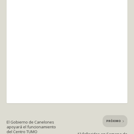
PRÓXIMO
El Gobierno de Canelones
apoyará el funcionamiento
del Centro TUMO
12 fallecidos en Semana de