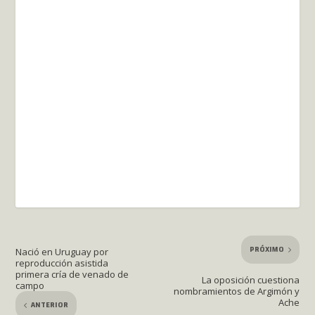
PRÓXIMO
Nació en Uruguay por
reproducción asistida
primera cría de venado de
La oposición cuestiona
campo
nombramientos de Argimón y
Ache
ANTERIOR