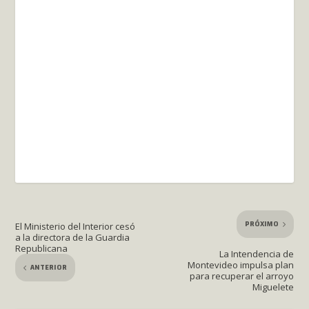
PRÓXIMO
El Ministerio del Interior cesó
a la directora de la Guardia
Republicana
La Intendencia de
Montevideo impulsa plan
ANTERIOR
para recuperar el arroyo
Miguelete