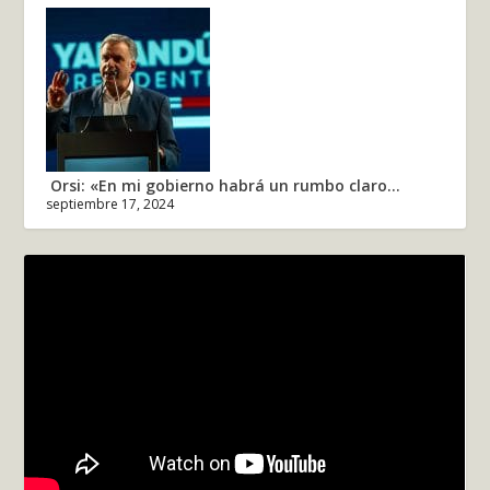
Orsi: «En mi gobierno habrá un rumbo claro...
septiembre 17, 2024