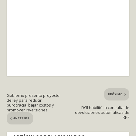
PRÓXIMO
Gobierno presentó proyecto
de ley para reducir
burocracia, bajar costos y
DGI habilitó la consulta de
promover inversiones
devoluciones automáticas de
IRPF
ANTERIOR