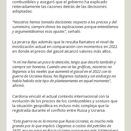
combustibles y aseguró que el gobierno ha explicado
reiteradamente las razones detrás de las decisiones
adoptadas.
“Nosotros hemos tomado decisiones respecto a los precios y del
suministro, siempre dimos las explicaciones porque entendíamos
y argumentábamos esos ajustes”,
señaló.
La jerarca dijo además que le resulta llamativo el nivel de
movilización actual en comparación con momentos en 2022
en donde el precio del gasoil alcanzó valores más altos.
“A mí me llama un poco la atención, tengo que decirlo también y
siempre ser honesta. Cuando uno ve las gráficas, nosotros no
llegamos a los niveles que aumentó el gasoil en el 2022 con la
guerra de Ucrania-Rusia. No llegamos todavía y sin embargo no
había habido este tipo de planteamiento en aquel momento”,
afirmó.
Cardona vinculó el actual contexto internacional con la
evolución de los precios de los combustibles y sostuvo que
la situación geopolítica es incluso más compleja que la
registrada durante el conflicto entre Rusia y Ucrania.
“Esta guerra no es la misma que Rusia-Ucrania, es mucho más
grande por lo que implicó. Llegamos a costos del petróleo de
1970, eso no pasó en Rusia-Ucrania porque era más bilateral esa