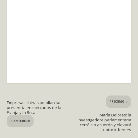
PRÓXIMO
Empresas chinas amplían su
presencia en mercados de la
Franja y la Ruta
María Dolores: la
investigadora parlamentaria
ANTERIOR
cerró sin acuerdo y elevará
cuatro informes