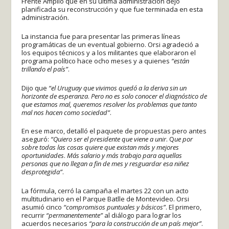
Frente Amplio que en su última administración dejó
planificada su reconstrucción y que fue terminada en esta
administración.
La instancia fue para presentar las primeras líneas
programáticas de un eventual gobierno. Orsi agradeció a
los equipos técnicos y a los militantes que elaboraron el
programa político hace ocho meses y a quienes
“están
trillando el país”
.
Dijo que
“el Uruguay que vivimos quedó a la deriva sin un
horizonte de esperanza
.
Pero no es solo conocer el diagnóstico de
que estamos mal, queremos resolver los problemas que tanto
mal nos hacen como sociedad”
.
En ese marco, detalló el paquete de propuestas pero antes
aseguró:
“Quiero ser el presidente que viene a unir
. Q
ue por
sobre todas las cosas quiere que existan más y mejores
oportunidades
.
Más salario y más trabajo para aquellas
personas que no llegan a fin de mes y resguardar esa niñez
desprotegida”
.
La fórmula, cerró la campaña el martes 22 con un acto
multitudinario en el Parque Batlle de Montevideo. Orsi
asumió cinco
“compromisos puntuales y básicos”
. El primero,
recurrir
“permanentemente”
al diálogo para lograr los
acuerdos necesarios
“para la construcción de un país mejor”
.