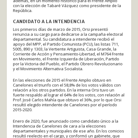
además, en un momento histórico para el Frente Amplio
con la elección de Tabaré Vázquez como presidente de la
República.
CANDIDATO A LA INTENDENCIA
Los primeros días de marzo de 2015, Orsi presentó
renuncia a su cargo para dedicarse a la campaña electoral
departamental. Su candidatura a intendente recibió el
apoyo del MPP, el Partido Comunista (PCU), las listas 711,
5005, 890 y 1303, la Vertiente Artiguista, Casa Grande, la
Corriente de Acción y Pensamiento-Libertad, el M764 Frente
en Movimiento, el Frente Izquierda de Liberación, Partido
por la Victoria del Pueblo, el Partido Obrero Revolucionario
y el Movimiento Alternativa Socialista.
En las elecciones de 2015 el Frente Amplio obtuvo en
Canelones el triunfo con el 58,8% de los votos válidos con
relación a los otros partidos. En la interna Orsi tuvo un
fuerte respaldo al lograr el 64% de los votos, con relación al
Prof. José Carlos Mahía que obtuvo el 36%, por lo que Orsi
resultó elegido intendente de Canelones por el período
2015-2020.
Enero de 2020, fue anunciado como candidato único a la
Intendencia de Canelones de cara a la elecciones
departamentales y municipales de ese año. En los comicios
resultó reelecto en el cargo, y conformó un gabinete, que