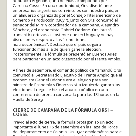
República Argentina, una de ellas acompañado por
Carolina Cosse. En una oportunidad, Orsi disertó ante
empresarios argentinos con vínculos con nuestro país, en
un almuerzo organizado por el Consejo Interamericano de
Comercio y Producción (CICyP). Junto con Orsi concurrió el
senador del MPP y coordinador de la campaña, Alejandro
Sánchez, y el economista Gabriel Oddone. Orsi buscó
transmitir certezas al sostener que en Uruguay no hay
discusiones respecto a las “condiciones
macroeconómicas”. Destacó que el país seguirá
funcionando más allá de quien gane la elección.
Posteriormente, la fórmula se presentó en Buenos Aires
para participar en un acto organizado por el Frente Amplio.
A fines de setiembre, el comando político de Yamandú Orsi
comunicó al Secretariado Ejecutivo del Frente Amplio que el
economista Gabriel Oddone era el elegido para ser
ministro de Economía y Finanzas si la izquierda ganara las
elecciones. Luego se hizo el anuncio público en una
conferencia de prensa convocada para las 18 horas en la
Huella de Seregni.
CIERRE DE CAMPAÑA DE LA FÓRMULA ORSI –
COSSE
Previo al acto de cierre, la fórmula protagonizó un acto
importante el lunes 16 de setiembre en la Plaza de Toros
del departamento de Colonia. Un lugar emblemático para el