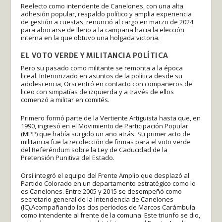
Reelecto como intendente de Canelones, con una alta
adhesión popular, respaldo político y amplia experiencia
de gestión a cuestas, renunció al cargo en marzo de 2024
para abocarse de lleno a la campaña hacia la elección
interna en la que obtuvo una holgada victoria.
EL VOTO VERDE Y MILITANCIA POLÍTICA
Pero su pasado como militante se remonta a la época
liceal. Interiorizado en asuntos de la política desde su
adolescencia, Orsi entró en contacto con compañeros de
liceo con simpatías de izquierda y a través de ellos
comenzó a militar en comités.
Primero formó parte de la Vertiente Artiguista hasta que, en
1990, ingresó en el Movimiento de Participación Popular
(MPP) que había surgido un año atrás. Su primer acto de
militancia fue la recolección de firmas para el voto verde
del Referéndum sobre la Ley de Caducidad de la
Pretensión Punitiva del Estado.
Orsi integró el equipo del Frente Amplio que desplazó al
Partido Colorado en un departamento estratégico como lo
es Canelones. Entre 2005 y 2015 se desempeñó como
secretario general de la Intendencia de Canelones
(IC).Acompañando los dos períodos de Marcos Carámbula
como intendente al frente de la comuna. Este triunfo se dio,