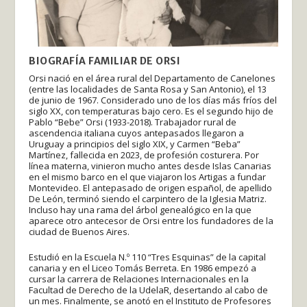
BIOGRAFÍA FAMILIAR DE ORSI
Orsi nació en el área rural del Departamento de Canelones
(entre las localidades de Santa Rosa y San Antonio), el 13
de junio de 1967. Considerado uno de los días más fríos del
siglo XX, con temperaturas bajo cero. Es el segundo hijo de
Pablo “Bebe” Orsi (1933-2018). Trabajador rural de
ascendencia italiana cuyos antepasados llegaron a
Uruguay a principios del siglo XIX, y Carmen “Beba”
Martínez, fallecida en 2023, de profesión costurera. Por
línea materna, vinieron mucho antes desde Islas Canarias
en el mismo barco en el que viajaron los Artigas a fundar
Montevideo. El antepasado de origen español, de apellido
De León, terminó siendo el carpintero de la Iglesia Matriz.
Incluso hay una rama del árbol genealógico en la que
aparece otro antecesor de Orsi entre los fundadores de la
ciudad de Buenos Aires.
Estudió en la Escuela N.º 110 “Tres Esquinas” de la capital
canaria y en el Liceo Tomás Berreta. En 1986 empezó a
cursar la carrera de Relaciones Internacionales en la
Facultad de Derecho de la UdelaR, desertando al cabo de
un mes. Finalmente, se anotó en el Instituto de Profesores