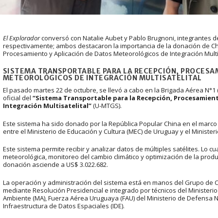
El Explorador
conversó con Natalie Aubet y Pablo Brugnoni, integrantes d
respectivamente; ambos destacaron la importancia de la donación de Ch
Procesamiento y Aplicación de Datos Meteorológicos de Integración Multis
SISTEMA TRANSPORTABLE PARA LA RECEPCIÓN, PROCESAM
METEOROLÓGICOS DE INTEGRACIÓN MULTISATELITAL
El pasado martes 22 de octubre, se llevó a cabo en la Brigada Aérea N°1 
oficial del
“Sistema Transportable para la Recepción, Procesamient
Integración Multisatelital”
(U-MTGS).
Este sistema ha sido donado por la República Popular China en el marc
entre el Ministerio de Educación y Cultura (MEC) de Uruguay y el Ministe
Este sistema permite recibir y analizar datos de múltiples satélites. Lo cua
meteorológica, monitoreo del cambio climático y optimización de la produc
donación asciende a US$ 3.022.682.
La operación y administración del sistema está en manos del Grupo de
mediante Resolución Presidencial e integrado por técnicos del Ministerio
Ambiente (MA), Fuerza Aérea Uruguaya (FAU) del Ministerio de Defensa N
Infraestructura de Datos Espaciales (IDE).