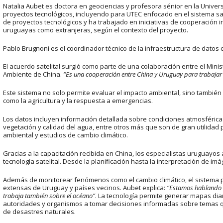
Natalia Aubet es doctora en geociencias y profesora sénior en la Univers
proyectos tecnológicos, incluyendo para UTEC enfocado en el sistema sat
de proyectos tecnológicos y ha trabajado en iniciativas de cooperación i
uruguayas como extranjeras, según el contexto del proyecto.
Pablo Brugnoni es el coordinador técnico de la infraestructura de datos es
El acuerdo satelital surgió como parte de una colaboración entre el Minis
Ambiente de China.
“Es una cooperación entre China y Uruguay para trabajar 
Este sistema no solo permite evaluar el impacto ambiental, sino también 
como la agricultura y la respuesta a emergencias.
Los datos incluyen información detallada sobre condiciones atmosféricas,
vegetación y calidad del agua, entre otros más que son de gran utilidad p
ambiental y estudios de cambio climático.
Gracias a la capacitación recibida en China, los especialistas uruguayo
tecnología satelital. Desde la planificación hasta la interpretación de im
Además de monitorear fenómenos como el cambio climático, el sistema 
extensas de Uruguay y países vecinos. Aubet explica:
“Estamos hablando d
trabaja también sobre el océano”
. La tecnología permite generar mapas di
autoridades y organismos a tomar decisiones informadas sobre temas qu
de desastres naturales.