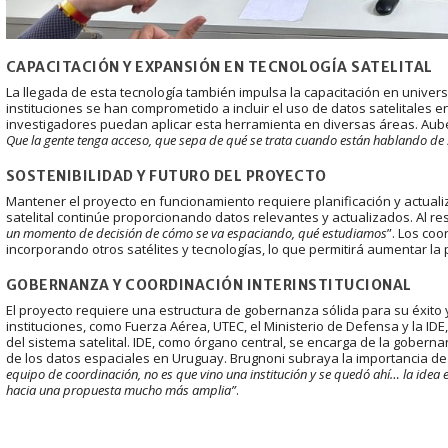
CAPACITACIÓN Y EXPANSIÓN EN TECNOLOGÍA SATELITAL
La llegada de esta tecnología también impulsa la capacitación en univers
instituciones se han comprometido a incluir el uso de datos satelitales
investigadores puedan aplicar esta herramienta en diversas áreas. Aub
Que la gente tenga acceso, que sepa de qué se trata cuando están hablando de s
SOSTENIBILIDAD Y FUTURO DEL PROYECTO
Mantener el proyecto en funcionamiento requiere planificación y actual
satelital continúe proporcionando datos relevantes y actualizados. Al 
un momento de decisión de cómo se va espaciando, qué estudiamos
”. Los co
incorporando otros satélites y tecnologías, lo que permitirá aumentar la p
GOBERNANZA Y COORDINACIÓN INTERINSTITUCIONAL
El proyecto requiere una estructura de gobernanza sólida para su éxito y
instituciones, como Fuerza Aérea, UTEC, el Ministerio de Defensa y la ID
del sistema satelital. IDE, como órgano central, se encarga de la gobern
de los datos espaciales en Uruguay. Brugnoni subraya la importancia de
equipo de coordinación, no es que vino una institución y se quedó ahí… la idea
hacia una propuesta mucho más amplia”
.