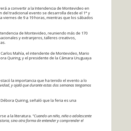
lverá a convertir a la Intendencia de Montevideo en
 del tradicional evento se desarrolla desde el 1° y
es a viernes de 9 a 19 horas, mientras que los sábados
 Intendencia de Montevideo, reuniendo más de 170
cionales y extranjeros, talleres creativos,
vas.
sé Carlos Mahía, el intendente de Montevideo, Mario
bora Quiring, y el presidente de la Cámara Uruguaya
stacó la importancia que ha tenido el evento a lo
tividad, y ojalá que durante estas dos semanas tengamos
, Débora Quiring, señaló que la feria es una
se a la literatura.
“Cuando un niño, niña o adolescente
storia, sino otra forma de entender y comprender el