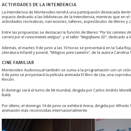
ACTIVIDADES DE LA INTENDENCIA
La Intendencia de Montevideo tendrá una participación destacada dentro
espacio dedicado a las bibliotecas de la Intendencia, mientras que en el
actividades recreativas, narraciones, talleres, espectáculos de títeres y c
Entre las propuestas se destacan la función de títeres
“Por los caminos de
carrera por el conocimiento antiguo”,
y el taller
“Megafauna 3D”
, dedicado a 
Además, el martes 9 de junio a las 10 horas se presentará en la Sala Ro
Literatura Infantil y Juvenil,
“Milagros para Leandro”,
de la autora Carolina S
CINE FAMILIAR
Montevideo Audiovisual también se suma a la programación con un ciclo 
6 de junio se proyectará la película animada El libro de Lila, una coprod
Rincón.
El domingo será el turno de Mi mundial, dirigida por Carlos Andrés Morell
Baldi.
Por último, el domingo 14 de junio se exhibirá Anina, dirigida por Alfre
animación más reconocidas internacionalmente.