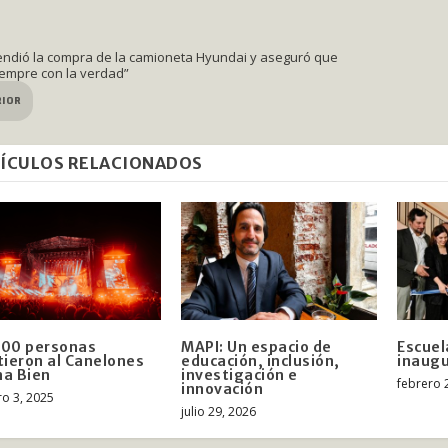
endió la compra de la camioneta Hyundai y aseguró que
iempre con la verdad”
RIOR
ÍCULOS RELACIONADOS
000 personas
MAPI: Un espacio de
Escuel
tieron al Canelones
educación, inclusión,
inaugu
a Bien
investigación e
febrero 
innovación
ro 3, 2025
julio 29, 2026