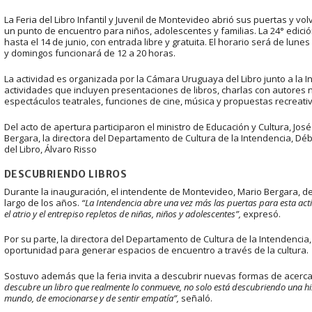
La Feria del Libro Infantil y Juvenil de Montevideo abrió sus puertas y vo
un punto de encuentro para niños, adolescentes y familias. La 24° edición
hasta el 14 de junio, con entrada libre y gratuita. El horario será de lun
y domingos funcionará de 12 a 20 horas.
La actividad es organizada por la Cámara Uruguaya del Libro junto a la
actividades que incluyen presentaciones de libros, charlas con autores na
espectáculos teatrales, funciones de cine, música y propuestas recreati
Del acto de apertura participaron el ministro de Educación y Cultura, Jo
Bergara, la directora del Departamento de Cultura de la Intendencia, Dé
del Libro, Álvaro Risso
DESCUBRIENDO LIBROS
Durante la inauguración, el intendente de Montevideo, Mario Bergara, de
largo de los años.
“La Intendencia abre una vez más las puertas para esta ac
el atrio y el entrepiso repletos de niñas, niños y adolescentes”,
expresó.
Por su parte, la directora del Departamento de Cultura de la Intendencia
oportunidad para generar espacios de encuentro a través de la cultura.
Sostuvo además que la feria invita a descubrir nuevas formas de acercar
descubre un libro que realmente lo conmueve, no solo está descubriendo una hi
mundo, de emocionarse y de sentir empatía”,
señaló.