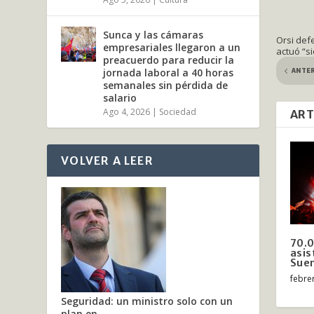
Sunca y las cámaras
Orsi def
empresariales llegaron a un
actuó “s
preacuerdo para reducir la
ANTE
jornada laboral a 40 horas
semanales sin pérdida de
salario
Ago 4, 2026
|
Sociedad
ART
VOLVER A LEER
70.
asis
Suen
febre
Seguridad: un ministro solo con un
plan en...