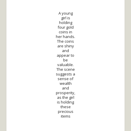
A young
girl is
holding
four gold
coins in
her hands.
The coins
are shiny
and
appear to
be
valuable.
The scene
suggests a
sense of
wealth
and
prosperity,
as the girl
is holding
these
precious
items