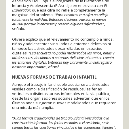
Asociación Civil Cippus e integrante de la Plataforma de
Infancia y Adolescencia (PIAs), dijo en entrevista con
El
Explorador
, que esa cifra no refleja completamente la
magnitud del problema.
“Para nosotros esa cifra no refleja
totalmente la realidad. Entonces decimos que son al menos
40.200 porque la encuesta presentó algunas dificultades”
,
señaló.
Olivera explicó que el relevamiento no contempló a niños,
niñas y adolescentes vinculados a entornos delictivos ni
tampoco las actividades desarrolladas en espacios
digitales.
“Esa encuesta no podía medir todos los niños, niñas y
adolescentes vinculados a entornos delictivos ni tomó en cuenta
los entornos digitales. Entonces hay claramente un subregistro
bastante importante”
, afirmó.
NUEVAS FORMAS DE TRABAJO INFANTIL
Aunque el trabajo infantil suele asociarse a actividades
visibles como la clasificación de residuos, las ferias
vecinales o distintas tareas informales en la vía pública,
desde las organizaciones sociales advierten que en los
últimos años surgieron nuevas modalidades que requieren
una mirada más amplia.
“A las formas tradicionales de trabajo infantil vinculadas a la
construcción informal, las ferias vecinales o el reciclado, se le
suman todas las cuestiones vinculadas a las economías ilegales”
,