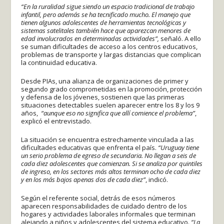
“En la ruralidad sigue siendo un espacio tradicional de trabajo
infantil, pero además se ha tecnificado mucho. El manejo que
tienen algunos adolescentes de herramientas tecnológicas y
sistemas satelitales también hace que aparezcan menores de
edad involucrados en determinadas actividades”,
señaló. A ello
se suman dificultades de acceso a los centros educativos,
problemas de transporte y largas distancias que complican
la continuidad educativa.
Desde PIAs, una alianza de organizaciones de primer y
segundo grado comprometidas en la promoción, protección
y defensa de los jóvenes, sostienen que las primeras
situaciones detectables suelen aparecer entre los 8 y los 9
años,
“aunque eso no significa que allí comience el problema”
,
explicó el entrevistado.
La situación se encuentra estrechamente vinculada a las
dificultades educativas que enfrenta el país.
“Uruguay tiene
un serio problema de egreso de secundaria. No llegan a seis de
cada diez adolescentes que comienzan. Si se analiza por quintiles
de ingreso, en los sectores más altos terminan ocho de cada diez
y en los más bajos apenas dos de cada diez”
, indicó.
Según el referente social, detrás de esos números
aparecen responsabilidades de cuidado dentro de los
hogares y actividades laborales informales que terminan
alejando a niños y adolescentes del sistema educativo.
“La