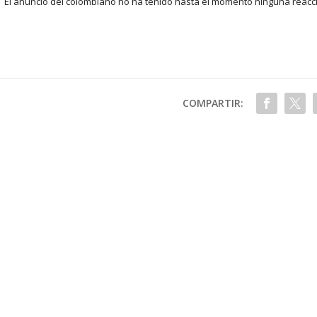
El anuncio del colombiano no ha tenido hasta el momento ninguna reacc
COMPARTIR: