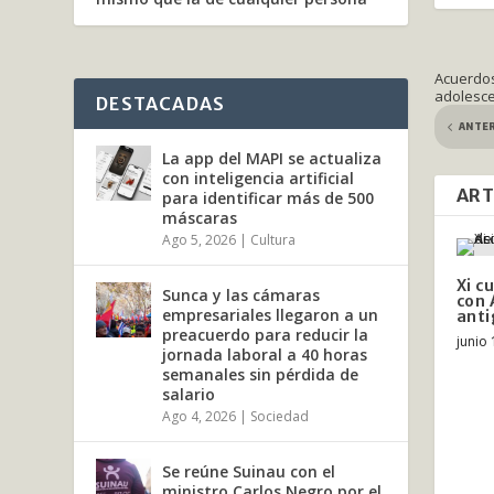
Acuerdos 
adolesce
DESTACADAS
ANTE
La app del MAPI se actualiza
con inteligencia artificial
ART
para identificar más de 500
máscaras
Ago 5, 2026
|
Cultura
Xi c
Sunca y las cámaras
con 
empresariales llegaron a un
anti
preacuerdo para reducir la
junio 
jornada laboral a 40 horas
semanales sin pérdida de
salario
Ago 4, 2026
|
Sociedad
Se reúne Suinau con el
ministro Carlos Negro por el