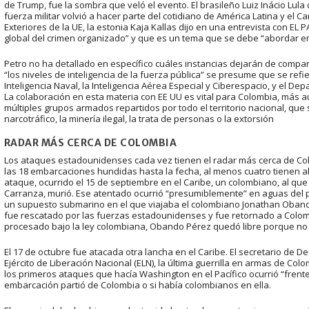
de Trump, fue la sombra que veló el evento. El brasileño Luiz Inácio Lula
fuerza militar volvió a hacer parte del cotidiano de América Latina y el 
Exteriores de la UE, la estonia Kaja Kallas dijo en una entrevista con E
global del crimen organizado” y que es un tema que se debe “abordar en
Petro no ha detallado en específico cuáles instancias dejarán de compart
“los niveles de inteligencia de la fuerza pública” se presume que se refiere 
Inteligencia Naval, la Inteligencia Aérea Especial y Ciberespacio, y el Dep
La colaboración en esta materia con EE UU es vital para Colombia, más a
múltiples grupos armados repartidos por todo el territorio nacional, que
narcotráfico, la minería ilegal, la trata de personas o la extorsión
RADAR MÁS CERCA DE COLOMBIA
Los ataques estadounidenses cada vez tienen el radar más cerca de Co
las 18 embarcaciones hundidas hasta la fecha, al menos cuatro tienen al
ataque, ocurrido el 15 de septiembre en el Caribe, un colombiano, al qu
Carranza, murió. Ese atentado ocurrió “presumiblemente” en aguas del pa
un supuesto submarino en el que viajaba el colombiano Jonathan Oband
fue rescatado por las fuerzas estadounidenses y fue retornado a Colo
procesado bajo la ley colombiana, Obando Pérez quedó libre porque no 
El 17 de octubre fue atacada otra lancha en el Caribe. El secretario de D
Ejército de Liberación Nacional (ELN), la última guerrilla en armas de Col
los primeros ataques que hacía Washington en el Pacífico ocurrió “frent
embarcación partió de Colombia o si había colombianos en ella.