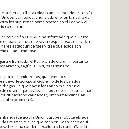
 de la fuerza pública colombiana suspender el “envío
 Unidos. La medida, anunciada en X en la noche del
tra las supuestas narcolanchas en el Caribe y el
rio colombiano.
a de televisión CNN, que ha informado que el Reino
bre embarcaciones que sean sospechosas de traficar
ilitares estadounidenses y cree que estos son
medio estadounidense.
 Anguila o Bermuda, el Reino Unido era un importante
ooperación, según la CNN, ha terminado.
mp, por los bombardeos, que primero se
 nuevo, le solicito al Gobierno de los Estados
s drogas. Lo que hacen lanzando misiles en el
ío de cocaína que realizan capos que no están siendo
ontra ciudadanos caribeños y latinoamericanos en
a publicación en X.
ibeños (Celac) y la Unión Europea (UE), celebrada
e “los mismos misiles que caen en Gaza, caen aquí,
o se hizo una condena explícita a la campaña militar