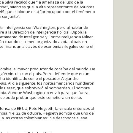
 da Silva recalcó que “la amenaza del uso de la
Caribe”, mientras que la alta representante de Asuntos
L PAÍS que el bloque está “preocupado por el fenómeno
 conjunto”.
ir inteligencia con Washington, pero al hablar de
a la Dirección de Inteligencia Policial (Dipol), la
artamento de Inteligencia y Contrainteligencia Militar.
ún cuando el crimen organizado azota al país en
 se financian a través de economías ilegales como el
lombia, el mayor productor de cocaína del mundo. De
gún vínculo con el país. Petro defiende que en un
e ha identificado como el pescador Alejandro
ís. Al día siguiente, los norteamericanos hundieron
o Pérez, que sobrevivió al bombardeo. El hombre
mbia. Aunque Washington lo envió para que fuera
se pudo probar que este cometiera un delito.
efensa de EE UU, Pete Hegseth, la vinculó entonces al
ombia. Y el 22 de octubre, Hegseth admitía que uno de
e a las costas colombianas”. Se desconoce si esa