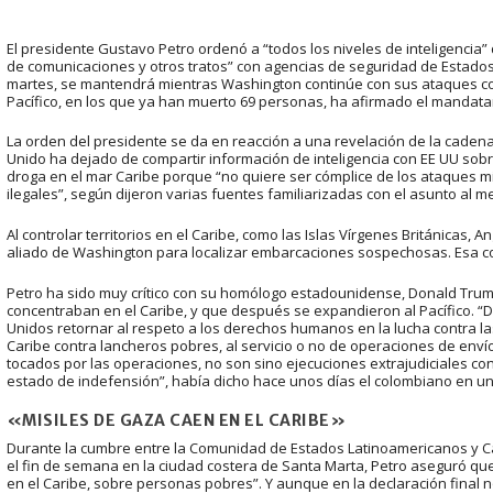
El presidente Gustavo Petro ordenó a “todos los niveles de inteligencia”
de comunicaciones y otros tratos” con agencias de seguridad de Estados
martes, se mantendrá mientras Washington continúe con sus ataques con
Pacífico, en los que ya han muerto 69 personas, ha afirmado el mandata
La orden del presidente se da en reacción a una revelación de la caden
Unido ha dejado de compartir información de inteligencia con EE UU so
droga en el mar Caribe porque “no quiere ser cómplice de los ataques m
ilegales”, según dijeron varias fuentes familiarizadas con el asunto al 
Al controlar territorios en el Caribe, como las Islas Vírgenes Británicas,
aliado de Washington para localizar embarcaciones sospechosas. Esa c
Petro ha sido muy crítico con su homólogo estadounidense, Donald Tru
concentraban en el Caribe, y que después se expandieron al Pacífico. “De
Unidos retornar al respeto a los derechos humanos en la lucha contra la
Caribe contra lancheros pobres, al servicio o no de operaciones de env
tocados por las operaciones, no son sino ejecuciones extrajudiciales c
estado de indefensión”, había dicho hace unos días el colombiano en un
«MISILES DE GAZA CAEN EN EL CARIBE»
Durante la cumbre entre la Comunidad de Estados Latinoamericanos y Car
el fin de semana en la ciudad costera de Santa Marta, Petro aseguró qu
en el Caribe, sobre personas pobres”. Y aunque en la declaración final n