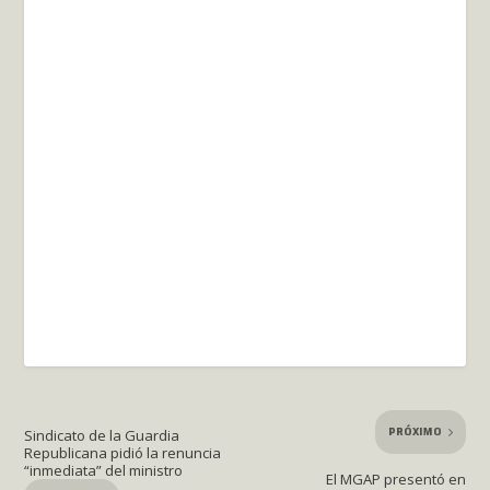
PRÓXIMO
Sindicato de la Guardia
Republicana pidió la renuncia
“inmediata” del ministro
El MGAP presentó en