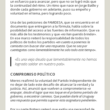
un esfuerzo para avanzar, pero que no se logró más que
la continuidad del ritmo. Un ritmo que nace en Jorge Batlle y
donde cada gobierno en adelante, puso su empeño y
voluntad en el tema, pero logrando poco.
Una de las peticiones de FAMIDESA, que se encuentra en el
documento que entregaron a la fórmula, habla sobre la
posibilidad del acceso a las fuentes de información. Que va
más allá de los testimonios y que
«no han querido brindar»
.
En ese marco reiteró la responsabilidad de todos los
políticos de todos los partidos
«en cuanto a ponernos la
camiseta
con
buscar dar una respuesta
. Q
ue no sea por
cuentagotas como lamentablemente ha sido todo este tiempo»
.
«Es una vieja deuda que lamentablemente no hemos
logrado saldar en nuestro país».
COMPROMISO POLÍTICO
Mieres reafirmó la voluntad del Partido Independiente de
no dejar de lado este desafío de alcanzar la verdad y la
justicia. Así, anunció que vuelven a comprometerse
«a
empujar, desde el lugar que nos toque en el próximo período de
gobierno, a encontrar caminos
. Q
ue puedan darle al Uruguay
una respuesta que permita superar esta asignatura pendiente»
.
Por su parte Bottero reiteró que exitía una necesidad de