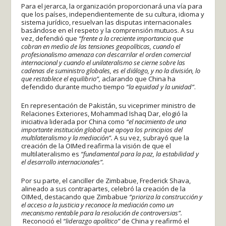
Para el jerarca, la organización proporcionará una vía para
que los países, independientemente de su cultura, idioma y
sistema jurídico, resuelvan las disputas internacionales
basándose en el respeto y la comprensión mutuos. A su
vez, defendió que
“frente a la creciente importancia que
cobran en medio de las tensiones geopolíticas, cuando el
profesionalismo amenaza con descarrilar el orden comercial
internacional y cuando el unilateralismo se cierne sobre las
cadenas de suministro globales, es el diálogo, y no la división, lo
que restablece el equilibrio”,
aclarando que China
ha
defendido durante mucho tiempo
“la equidad y la unidad”
.
En representación de Pakistán, su viceprimer ministro de
Relaciones Exteriores, Mohammad Ishaq Dar, elogió la
iniciativa liderada por China como
“el nacimiento de una
importante institución global que apoya los principios del
multilateralismo y la mediación”.
A su vez, subrayó que la
creación de la OIMed reafirma la visión de que el
multilateralismo es
“fundamental para la paz, la estabilidad y
el desarrollo internacionales”.
Por su parte, el canciller de Zimbabue, Frederick Shava,
alineado a sus contrapartes, celebró la creación de la
OIMed, destacando que Zimbabue
“prioriza la construcción y
el acceso a la justicia y reconoce la mediación como un
mecanismo rentable para la resolución de controversias”.
Reconoció el
“liderazgo apolítico”
de China y reafirmó el