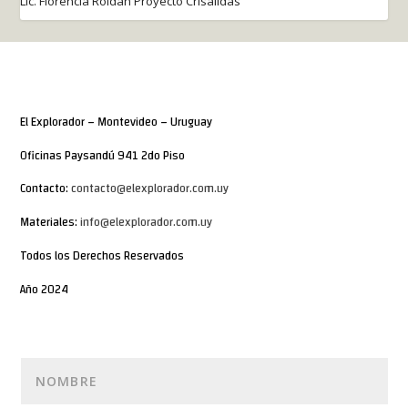
Lic. Florencia Roldán Proyecto Crisálidas
El Explorador – Montevideo – Uruguay
Oficinas Paysandú 941 2do Piso
Contacto:
contacto@elexplorador.com.uy
Materiales:
info@elexplorador.com.uy
Todos los Derechos Reservados
Año 2024