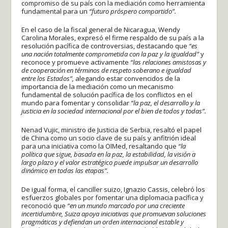
compromiso de su país con la mediación como herramienta
fundamental para un
“futuro próspero compartido”.
En el caso de la fiscal general de Nicaragua, Wendy
Carolina Morales, expresó el firme respaldo de su país a la
resolución pacífica de controversias, destacando que
“es
una nación totalmente comprometida con la paz y la igualdad”
y
reconoce y promueve activamente
“las relaciones amistosas y
de cooperación en términos de respeto soberano e igualdad
entre los Estados”,
alegando estar convencidos de la
importancia de la mediación como un mecanismo
fundamental de solución pacífica de los conflictos en el
mundo para fomentar y consolidar
“la paz, el desarrollo y la
justicia en la sociedad internacional por el bien de todos y todas”.
Nenad Vujic, ministro de Justicia de Serbia, resaltó el papel
de China como un socio clave de su país y anfitrión ideal
para una iniciativa como la OIMed, resaltando que
“la
política que sigue, basada en la paz, la estabilidad, la visión a
largo plazo y el valor estratégico puede impulsar un desarrollo
dinámico en todas las etapas”.
De igual forma, el canciller suizo, Ignazio Cassis, celebró los
esfuerzos globales por fomentar una diplomacia pacífica y
reconoció que
“en un mundo marcado por una creciente
incertidumbre, Suiza apoya iniciativas que promuevan soluciones
pragmáticas y defiendan un orden internacional estable y