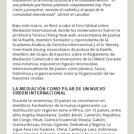
basada en la armonía, la justicia y el multilateralismo.
“Es
una plántula que hemos plantado conjuntamente hoy. Para
crecer y prosperar, necesita el cuidado y el apoyo de la
comunidad internacional”,
afirmó el canciller.
Bajo este marco, se llevó a cabo el Foro Global sobre
Mediación Internacional, donde los moderadores fueron la
profesora Teresa Cheng Yeuk-wah, exsecretaria de Justicia
de la Raehk, miembro fundador y copresidenta de la
Academia Asiática de Derecho Internacional y el Sr. Rimsky
Yuen Kwok-keung, exsecretario de Justicia de la Raehk,
miembro del Grupo de Expertos sobre el Reglamento de
Mediación Comercial o de Inversiones de la OIMed. Durante
esta instancia, expusieron figuras reconocidas
internacionalmente de países como Jamaica, Suiza,
Indonesia y organizaciones como la Organización de las
Naciones Unidas.
LA MEDIACIÓN COMO PILAR DE UN NUEVO
ORDEN INTERNACIONAL
Durante la ceremonia, 33 países se convirtieron en
miembros fundadores de la nueva organización. La
distribución por regiones tiene a África, con 15 países, entre
ellos Argelia, Mauritania, Sudán, Benín, Camerún, República
del Congo, Yibuti, Guinea Ecuatorial, Etiopía, Gabón,
Guinea-Bissau, Kenia, Uganda, Zimbabue y Nigeria. Lo
sigue Asia con 9 países, China, Camboya, Laos, Indonesia,
Timor Oriental, Pakistán, Kiribati, Papúa Nueva Guinea e