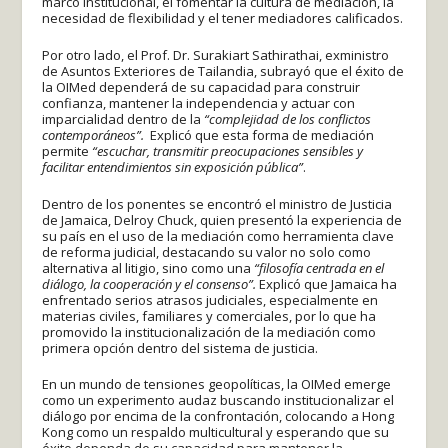
marco institucional, el fomentar la cultura de mediación, la
necesidad de flexibilidad y el tener mediadores calificados.
Por otro lado, el Prof. Dr. Surakiart Sathirathai, exministro
de Asuntos Exteriores de Tailandia, subrayó que el éxito de
la OIMed dependerá de su capacidad para construir
confianza, mantener la independencia y actuar con
imparcialidad dentro de la
“complejidad de los conflictos
contemporáneos”.
Explicó que esta forma de mediación
permite
“escuchar, transmitir preocupaciones sensibles y
facilitar entendimientos sin exposición pública”
.
Dentro de los ponentes se encontró el ministro de Justicia
de Jamaica, Delroy Chuck, quien presentó la experiencia de
su país en el uso de la mediación como herramienta clave
de reforma judicial, destacando su valor no solo como
alternativa al litigio, sino como una
“filosofía centrada en el
diálogo, la cooperación y el consenso”.
Explicó que Jamaica ha
enfrentado serios atrasos judiciales, especialmente en
materias civiles, familiares y comerciales, por lo que ha
promovido la institucionalización de la mediación como
primera opción dentro del sistema de justicia.
En un mundo de tensiones geopolíticas, la OIMed emerge
como un experimento audaz buscando institucionalizar el
diálogo por encima de la confrontación, colocando a Hong
Kong como un respaldo multicultural y esperando que su