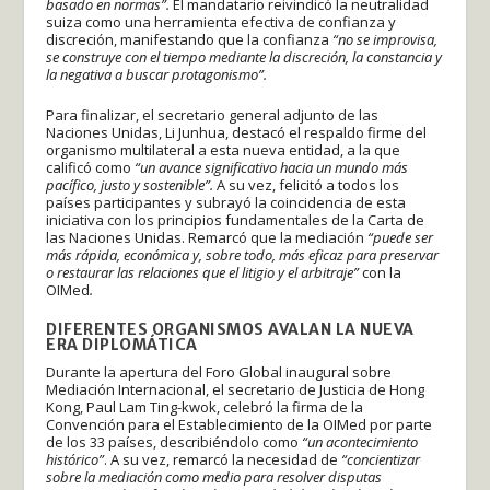
basado en normas”.
El mandatario reivindicó la neutralidad
suiza como una herramienta efectiva de confianza y
discreción, manifestando que la confianza
“no se improvisa,
se construye con el tiempo mediante la discreción, la constancia y
la negativa a buscar protagonismo”.
Para finalizar, el secretario general adjunto de las
Naciones Unidas, Li Junhua, destacó el respaldo firme del
organismo multilateral a esta nueva entidad, a la que
calificó como
“un avance significativo hacia un mundo más
pacífico, justo y sostenible”.
A su vez, felicitó a todos los
países participantes y subrayó la coincidencia de esta
iniciativa con los principios fundamentales de la Carta de
las Naciones Unidas. Remarcó que la mediación
“puede ser
más rápida, económica y, sobre todo, más eficaz para preservar
o restaurar las relaciones que el litigio y el arbitraje”
con la
OIMed
.
DIFERENTES ORGANISMOS AVALAN LA NUEVA
ERA DIPLOMÁTICA
Durante la apertura del Foro Global inaugural sobre
Mediación Internacional, el secretario de Justicia de Hong
Kong, Paul Lam Ting-kwok, celebró la firma de la
Convención para el Establecimiento de la OIMed por parte
de los 33 países, describiéndolo como
“un acontecimiento
histórico”
. A su vez, remarcó la necesidad de
“concientizar
sobre la mediación como medio para resolver disputas