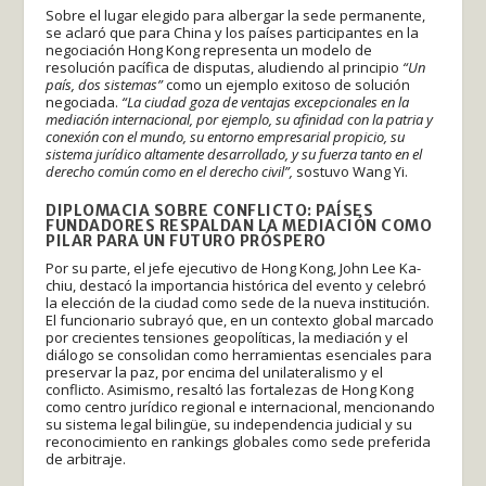
Sobre el lugar elegido para albergar la sede permanente,
se aclaró que para China y los países participantes en la
negociación Hong Kong representa un modelo de
resolución pacífica de disputas, aludiendo al principio
“Un
país, dos sistemas”
como un ejemplo exitoso de solución
negociada.
“La ciudad goza de ventajas excepcionales en la
mediación internacional, por ejemplo, su afinidad con la patria y
conexión con el mundo, su entorno empresarial propicio, su
sistema jurídico altamente desarrollado, y su fuerza tanto en el
derecho común como en el derecho civil”,
sostuvo Wang Yi.
DIPLOMACIA SOBRE CONFLICTO: PAÍSES
FUNDADORES RESPALDAN LA MEDIACIÓN COMO
PILAR PARA UN FUTURO PRÓSPERO
Por su parte, el jefe ejecutivo de Hong Kong, John Lee Ka-
chiu, destacó la importancia histórica del evento y celebró
la elección de la ciudad como sede de la nueva institución.
El funcionario subrayó que, en un contexto global marcado
por crecientes tensiones geopolíticas, la mediación y el
diálogo se consolidan como herramientas esenciales para
preservar la paz, por encima del unilateralismo y el
conflicto. Asimismo, resaltó las fortalezas de Hong Kong
como centro jurídico regional e internacional, mencionando
su sistema legal bilingüe, su independencia judicial y su
reconocimiento en rankings globales como sede preferida
de arbitraje.