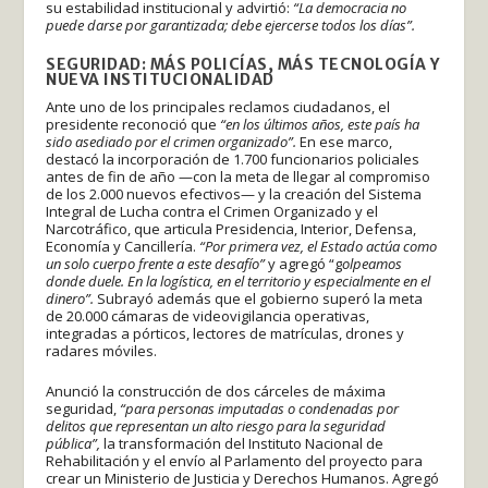
su estabilidad institucional y advirtió:
“La democracia no
puede darse por garantizada; debe ejercerse todos los días”.
SEGURIDAD: MÁS POLICÍAS, MÁS TECNOLOGÍA Y
NUEVA INSTITUCIONALIDAD
Ante uno de los principales reclamos ciudadanos, el
presidente reconoció que
“en los últimos años, este país ha
sido asediado por el crimen organizado”.
En ese marco,
destacó la incorporación de 1.700 funcionarios policiales
antes de fin de año —con la meta de llegar al compromiso
de los 2.000 nuevos efectivos— y la creación del Sistema
Integral de Lucha contra el Crimen Organizado y el
Narcotráfico, que articula Presidencia, Interior, Defensa,
Economía y Cancillería.
“Por primera vez, el Estado actúa como
un solo cuerpo frente a este desafío”
y agregó “g
olpeamos
donde duele. En la logística, en el territorio y especialmente en el
dinero”.
Subrayó además que el gobierno superó la meta
de 20.000 cámaras de videovigilancia operativas,
integradas a pórticos, lectores de matrículas, drones y
radares móviles.
Anunció la construcción de dos cárceles de máxima
seguridad,
“para personas imputadas o condenadas por
delitos que representan un alto riesgo para la seguridad
pública”,
la transformación del Instituto Nacional de
Rehabilitación y el envío al Parlamento del proyecto para
crear un Ministerio de Justicia y Derechos Humanos. Agregó