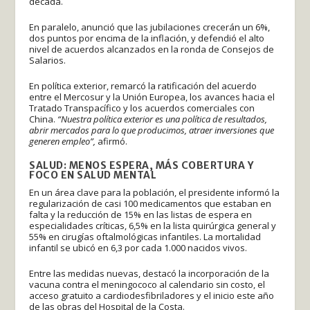
década.
En paralelo, anunció que las jubilaciones crecerán un 6%,
dos puntos por encima de la inflación, y defendió el alto
nivel de acuerdos alcanzados en la ronda de Consejos de
Salarios.
En política exterior, remarcó la ratificación del acuerdo
entre el Mercosur y la Unión Europea, los avances hacia el
Tratado Transpacífico y los acuerdos comerciales con
China.
“Nuestra política exterior es una política de resultados,
abrir mercados para lo que producimos, atraer inversiones que
generen empleo”,
afirmó.
SALUD: MENOS ESPERA, MÁS COBERTURA Y
FOCO EN SALUD MENTAL
En un área clave para la población, el presidente informó la
regularización de casi 100 medicamentos que estaban en
falta y la reducción de 15% en las listas de espera en
especialidades críticas, 6,5% en la lista quirúrgica general y
55% en cirugías oftalmológicas infantiles. La mortalidad
infantil se ubicó en 6,3 por cada 1.000 nacidos vivos.
Entre las medidas nuevas, destacó la incorporación de la
vacuna contra el meningococo al calendario sin costo, el
acceso gratuito a cardiodesfibriladores y el inicio este año
de las obras del Hospital de la Costa.