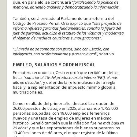
que, en paralelo, se continuará
“fortaleciendo la política de
memoria, abriendo archivos y democratizando la información
”.
También, será enviado al Parlamento una reforma del
Código de Proceso Penal. Orsi explicó que
“este proyecto de
reforma refuerza garantías fundamentales, concilia la figura del
juez de garantía, actualiza el estatuto de las víctimas y moderniza
el régimen de medidas cautelares e impugnaciones”
.
“El miedo no se combate con gritos, sino con Estado, con
inteligencia, con profesionalismo y presencia real”,
sostuvo.
EMPLEO, SALARIOS Y ORDEN FISCAL
En materia económica, Orsi recordó que recibió un déficit
fiscal
“superior al 4% del producto bruto interno (PBI), el más
alto en décadas”
, y defendió la reformulación de la regla
fiscal y la implementación del impuesto mínimo global a
multinacionales.
Como resultado del primer año, destacó la creación de
26.000 puestos de trabajo en 2025, alcanzando 1.755.000
personas ocupadas, con 19.000 empleos femeninos
nuevos y una tasa de empleo de mujeres en máximo
histórico. Señaló también que la inflación fue
“la más baja en
25 años”
y que las exportaciones de bienes superaron los
13.400 millones de dólares, el mayor registro de la última