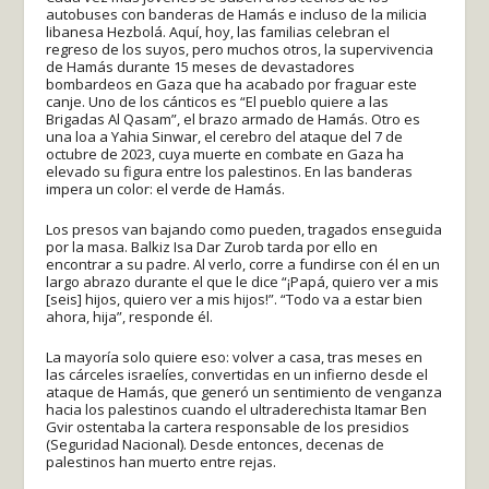
autobuses con banderas de Hamás e incluso de la milicia
libanesa Hezbolá. Aquí, hoy, las familias celebran el
regreso de los suyos, pero muchos otros, la supervivencia
de Hamás durante 15 meses de devastadores
bombardeos en Gaza que ha acabado por fraguar este
canje. Uno de los cánticos es “El pueblo quiere a las
Brigadas Al Qasam”, el brazo armado de Hamás. Otro es
una loa a Yahia Sinwar, el cerebro del ataque del 7 de
octubre de 2023, cuya muerte en combate en Gaza ha
elevado su figura entre los palestinos. En las banderas
impera un color: el verde de Hamás.
Los presos van bajando como pueden, tragados enseguida
por la masa. Balkiz Isa Dar Zurob tarda por ello en
encontrar a su padre. Al verlo, corre a fundirse con él en un
largo abrazo durante el que le dice “¡Papá, quiero ver a mis
[seis] hijos, quiero ver a mis hijos!”. “Todo va a estar bien
ahora, hija”, responde él.
La mayoría solo quiere eso: volver a casa, tras meses en
las cárceles israelíes, convertidas en un infierno desde el
ataque de Hamás, que generó un sentimiento de venganza
hacia los palestinos cuando el ultraderechista Itamar Ben
Gvir ostentaba la cartera responsable de los presidios
(Seguridad Nacional). Desde entonces, decenas de
palestinos han muerto entre rejas.