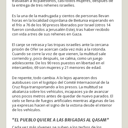
trasladan a 90 palestinos, casi todos mujeres, después de
la entrega de tres rehenes israelíes.
Es la una de la madrugada y cientos de personas llevan
horas en la localidad cisjordana de Beitunia esperando en
el frío a 76 de los 90 presos liberados por Israel (otros 14
fueron conducidos a Jerusalén Este), tras haber recibido
con vida a tres de sus rehenes en Gaza.
El canje se retrasa y las tropas israelíes ante la cercana
prisión de Ofer se acercan cada vez más a la rotonda.
Cuando se corre la voz de que vienen, la multitud sale
corriendo y, poco después, se calma, como un juego
adolescente. De los 90 reos puestos en libertad en el
intercambio, 69 son mujeres y 21 menores de edad.
De repente, todo cambia. A lo lejos aparecen dos
autobuses con el logotipo del Comité Internacional de la
Cruz Roja transportando a los presos. La multitud se
abalanza sobre los vehículos, incapaces ya de avanzar
unos pocos metros antes de quedar de nuevo parados. El
cielo se llena de fuegos artificiales mientras algunas de las
ya expresas hacen el signo de la victoria desde el interior
de los vehículos.
“EL PUEBLO QUIERE A LAS BRIGADAS AL QASAM”
Cada vez más jóvenes se suben a los techos de los