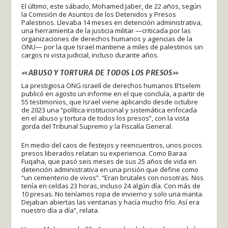
El último, este sábado, Mohamed Jaber, de 22 años, según
la Comisión de Asuntos de los Detenidos y Presos
Palestinos. Llevaba 14 meses en detención administrativa,
una herramienta de la justicia militar —criticada por las
organizaciones de derechos humanos y agencias de la
ONU— por la que Israel mantiene a miles de palestinos sin
cargos ni vista judicial, incluso durante años.
«ABUSO Y TORTURA DE TODOS LOS PRESOS»
La prestigiosa ONG israelí de derechos humanos B’tselem
publicó en agosto un informe en el que concluía, a partir de
55 testimonios, que Israel viene aplicando desde octubre
de 2023 una “política institucional y sistemática enfocada
en el abuso y tortura de todos los presos”, con la vista
gorda del Tribunal Supremo y la Fiscalía General.
En medio del caos de festejos y reencuentros, unos pocos
presos liberados relatan su experiencia. Como Baraa
Fuqaha, que pasó seis meses de sus 25 años de vida en
detención administrativa en una prisión que define como
“un cementerio de vivos”. “Eran brutales con nosotras. Nos
tenía en celdas 23 horas, incluso 24 algún día. Con más de
10 presas. No teníamos ropa de invierno y solo una manta.
Dejaban abiertas las ventanas y hacía mucho frío. Así era
nuestro día a día”, relata.