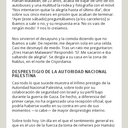
Hanan Malawan, de 23 años, acaba de bajar de uno de los
autobuses y una multitud la rodea y fotografía con el móvil.
“Nos intentaron quitar la alegría hasta el último día”, dice
sobre sus cinco meses en prisión que acaban de terminar.
“Ayer [este sábado] preguntábamos [a los carceleros] si
íbamos a salir o no, y su respuesta era: ‘No os vais de
ningún modo’. Y nos lo creíamos.
Nos sirvieron el desayuno y la comida diciendo que no
íbamos a salir. De repente, me dejaron sola en una celda.
Casi me desmayó de miedo. Tras un rato me preguntaron:
¿Eres Hanan Malawani? Respondió: ‘Sí’. Me sacaron e iba
saltando de alegría”. Se dirigía a su casa en la zona de
Nablus, en el norte de Cisjordania.
DESPRESTIGIO DE LA AUTORIDAD NACIONAL
PALESTINA
Casi todo lo que sucede muestra el ínfimo prestigio de la
Autoridad Nacional Palestina, sobre todo por su
colaboración de seguridad con Israel y su perfil bajo
durante la guerra de Gaza. De hecho, a diferencia del
primer canje, no ha organizado una recepción oficial, que
podría haberse vuelto en su contra en uno de sus
momentos —si cabe— de mayor desprestigio interno.
Sobre todo hoy. Un día en el que el sentimiento general es
que es el uso de la fuerza (la toma de rehenes por Hamás)