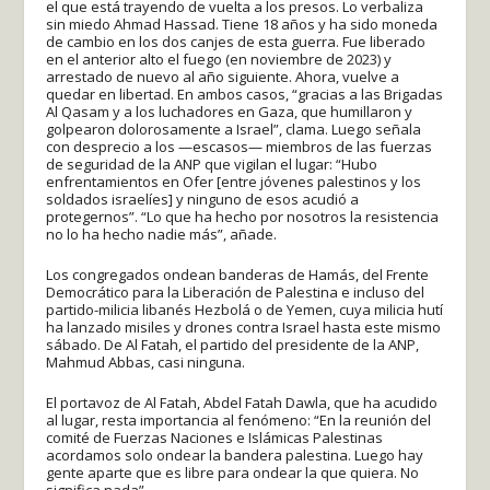
el que está trayendo de vuelta a los presos. Lo verbaliza
sin miedo Ahmad Hassad. Tiene 18 años y ha sido moneda
de cambio en los dos canjes de esta guerra. Fue liberado
en el anterior alto el fuego (en noviembre de 2023) y
arrestado de nuevo al año siguiente. Ahora, vuelve a
quedar en libertad. En ambos casos, “gracias a las Brigadas
Al Qasam y a los luchadores en Gaza, que humillaron y
golpearon dolorosamente a Israel”, clama. Luego señala
con desprecio a los —escasos— miembros de las fuerzas
de seguridad de la ANP que vigilan el lugar: “Hubo
enfrentamientos en Ofer [entre jóvenes palestinos y los
soldados israelíes] y ninguno de esos acudió a
protegernos”. “Lo que ha hecho por nosotros la resistencia
no lo ha hecho nadie más”, añade.
Los congregados ondean banderas de Hamás, del Frente
Democrático para la Liberación de Palestina e incluso del
partido-milicia libanés Hezbolá o de Yemen, cuya milicia hutí
ha lanzado misiles y drones contra Israel hasta este mismo
sábado. De Al Fatah, el partido del presidente de la ANP,
Mahmud Abbas, casi ninguna.
El portavoz de Al Fatah, Abdel Fatah Dawla, que ha acudido
al lugar, resta importancia al fenómeno: “En la reunión del
comité de Fuerzas Naciones e Islámicas Palestinas
acordamos solo ondear la bandera palestina. Luego hay
gente aparte que es libre para ondear la que quiera. No
significa nada”.