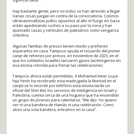
Hay bastante gente, pero no todos se han atrevido a llegar.
Varias cosas juegan en contra de la convocatoria. Colonos
ultranacionalistas judíos opuestos al alto el fuego en Gaza
están apedreando coches a su paso por la zona y han
quemado casas y vehículos de palestinos como venganza
colectiva.
Algunas familias de presos tienen miedo y prefieren
esperarlos en casa. Tampoco ayuda el recuerdo del primer
canje de rehenes por presos, en noviembre de 2023, en el
que los soldados israelíes lanzaron gases lacrimógenos en
esa misma rotonda para frenar las celebraciones
Tampoco ahora están permitidas. A Mohamed Amer (cuya
hija Yenín ha recobrado esta madrugada la libertad en el
canje) se lo recordó por teléfono esta misma tarde un
oficial del Shin Bet, los servicios de inteligencia en Israel y
Palestina, cuenta cerca de una hoguera que ha encendido
un grupo de jóvenes para calentarse. “Me dijo: ‘no quiero
ver ni una bandera de Hamás ni una celebración. Como
alces una sola bandera, entramos en la casa”.